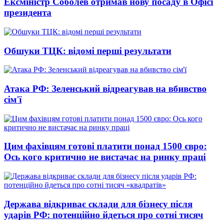
Ексміністр Соболев отримав нову посаду в Офісі
президента
Обшуки ТЦК: відомі перші результати
Атака РФ: Зеленський відреагував на вбивство
сім'ї
Цим фахівцям готові платити понад 1500 євро:
Ось кого критично не вистачає на ринку праці
Держава відкриває склади для бізнесу після
ударів РФ: потенційно йдеться про сотні тисяч