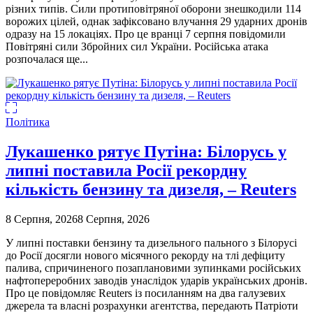
різних типів. Сили протиповітряної оборони знешкодили 114
ворожих цілей, однак зафіксовано влучання 29 ударних дронів
одразу на 15 локаціях. Про це вранці 7 серпня повідомили
Повітряні сили Збройних сил України. Російська атака
розпочалася ще...
Політика
Лукашенко рятує Путіна: Білорусь у
липні поставила Росії рекордну
кількість бензину та дизеля, – Reuters
8 Серпня, 2026
8 Серпня, 2026
У липні поставки бензину та дизельного пального з Білорусі
до Росії досягли нового місячного рекорду на тлі дефіциту
палива, спричиненого позаплановими зупинками російських
нафтопереробних заводів унаслідок ударів українських дронів.
Про це повідомляє Reuters із посиланням на два галузевих
джерела та власні розрахунки агентства, передають Патріоти