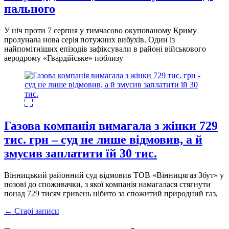
пального
У ніч проти 7 серпня у тимчасово окупованому Криму
пролунала нова серія потужних вибухів. Один із
найпомітніших епізодів зафіксували в районі військового
аеродрому «Гвардійське» поблизу
Газова компанія вимагала з жінки 729
тис. грн – суд не лише відмовив, а й
змусив заплатити їй 30 тис.
Вінницький районний суд відмовив ТОВ «Вінницягаз Збут» у
позові до споживачки, з якої компанія намагалася стягнути
понад 729 тисяч гривень нібито за спожитий природний газ,
Навігація
←
Старі записи
за