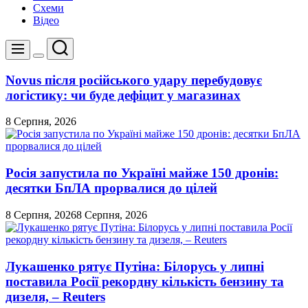
Схеми
Відео
Пошук
Меню
Перемикач
кольорового
Novus після російського удару перебудовує
режиму
логістику: чи буде дефіцит у магазинах
8 Серпня, 2026
Росія запустила по Україні майже 150 дронів:
десятки БпЛА прорвалися до цілей
8 Серпня, 2026
8 Серпня, 2026
Лукашенко рятує Путіна: Білорусь у липні
поставила Росії рекордну кількість бензину та
дизеля, – Reuters