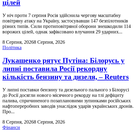
цілей
У ніч проти 7 серпня Росія здійснила чергову масштабну
повітряну атаку на Україну, застосувавши 147 безпілотників
різних типів. Сили протиповітряної оборони знешкодили 114
ворожих цілей, однак зафіксовано влучання 29 ударних...
8 Серпня, 2026
8 Серпня, 2026
Політика
Лукашенко рятує Путіна: Білорусь у
липні поставила Росії рекордну
кількість бензину та дизеля, – Reuters
У липні поставки бензину та дизельного пального з Білорусі
до Росії досягли нового місячного рекорду на тлі дефіциту
палива, спричиненого позаплановими зупинками російських
нафтопереробних заводів унаслідок ударів українських дронів.
Про...
8 Серпня, 2026
8 Серпня, 2026
Фінанси