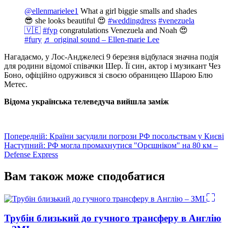
@ellenmarielee1
What a girl biggie smalls and shades
😎 she looks beautiful 😍
#weddingdress
#venezuela
🇻🇪
#fyp
congratulations Venezuela and Noah 😍
#fury
♬ original sound – Ellen-marie Lee
Нагадаємо, у Лос-Анджелесі 9 березня відбулася значна подія
для родини відомої співачки Шер. Її син, актор і музикант Чез
Боно, офіційно одружився зі своєю обраницею Шарою Блю
Метес.
Відома українська телеведуча вийшла заміж
Навігація
Попередній:
Країни засудили погрози РФ посольствам у Києві
Наступний:
РФ могла промахнутися "Орєшніком" на 80 км –
записів
Defense Express
Вам також може сподобатися
Трубін близький до гучного трансферу в Англію