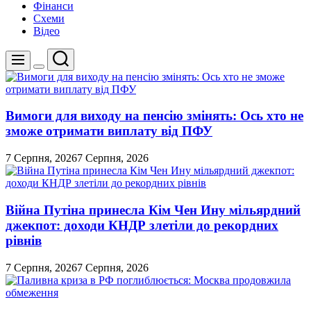
Фінанси
Схеми
Відео
Пошук
Меню
Перемикач
кольорового
режиму
Вимоги для виходу на пенсію змінять: Ось хто не
зможе отримати виплату від ПФУ
7 Серпня, 2026
7 Серпня, 2026
Війна Путіна принесла Кім Чен Ину мільярдний
джекпот: доходи КНДР злетіли до рекордних
рівнів
7 Серпня, 2026
7 Серпня, 2026