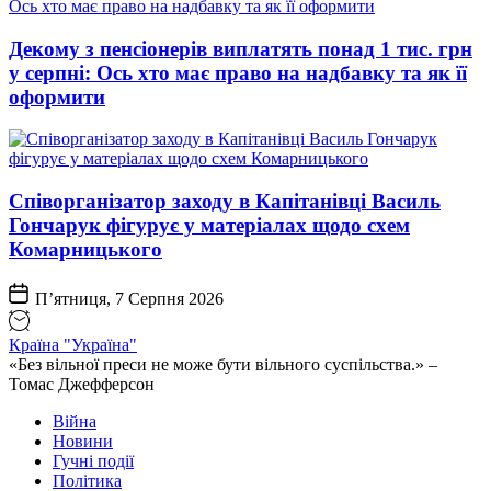
Декому з пенсіонерів виплатять понад 1 тис. грн
у серпні: Ось хто має право на надбавку та як її
оформити
Співорганізатор заходу в Капітанівці Василь
Гончарук фігурує у матеріалах щодо схем
Комарницького
П’ятниця, 7 Серпня 2026
Країна "Україна"
«Без вільної преси не може бути вільного суспільства.» –
Томас Джефферсон
Війна
Новини
Гучні події
Політика