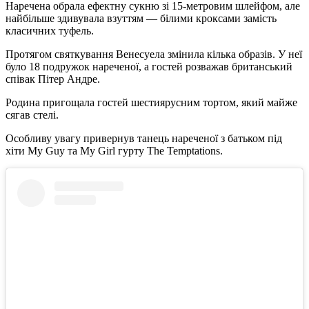
Наречена обрала ефектну сукню зі 15-метровим шлейфом, але
найбільше здивувала взуттям — білими кроксами замість
класичних туфель.
Протягом святкування Венесуела змінила кілька образів. У неї
було 18 подружок нареченої, а гостей розважав британський
співак Пітер Андре.
Родина пригощала гостей шестиярусним тортом, який майже
сягав стелі.
Особливу увагу привернув танець нареченої з батьком під
хіти My Guy та My Girl гурту The Temptations.