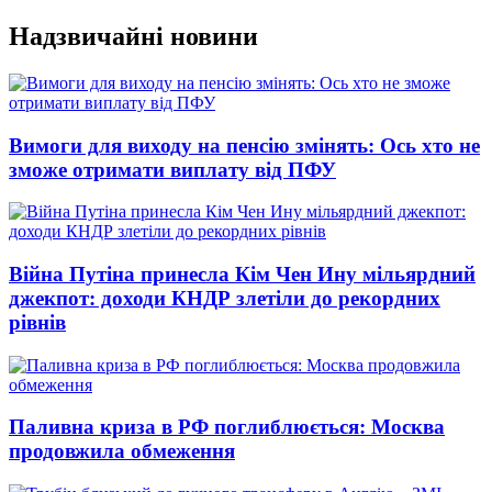
Перейти
Надзвичайні новини
до
вмісту
Вимоги для виходу на пенсію змінять: Ось хто не
зможе отримати виплату від ПФУ
Війна Путіна принесла Кім Чен Ину мільярдний
джекпот: доходи КНДР злетіли до рекордних
рівнів
Паливна криза в РФ поглиблюється: Москва
продовжила обмеження