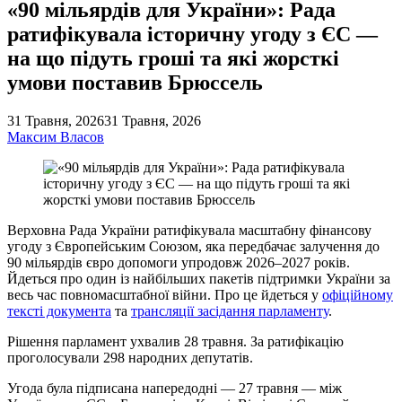
«90 мільярдів для України»: Рада
ратифікувала історичну угоду з ЄС —
на що підуть гроші та які жорсткі
умови поставив Брюссель
31 Травня, 2026
31 Травня, 2026
Максим Власов
Верховна Рада України ратифікувала масштабну фінансову
угоду з Європейським Союзом, яка передбачає залучення до
90 мільярдів євро допомоги упродовж 2026–2027 років.
Йдеться про один із найбільших пакетів підтримки України за
весь час повномасштабної війни. Про це йдеться у
офіційному
тексті документа
та
трансляції засідання парламенту
.
Рішення парламент ухвалив 28 травня. За ратифікацію
проголосували 298 народних депутатів.
Угода була підписана напередодні — 27 травня — між