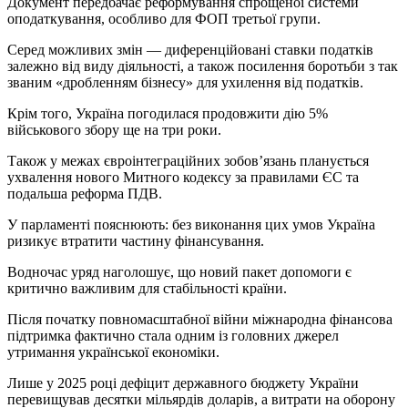
Документ передбачає реформування спрощеної системи
оподаткування, особливо для ФОП третьої групи.
Серед можливих змін — диференційовані ставки податків
залежно від виду діяльності, а також посилення боротьби з так
званим «дробленням бізнесу» для ухилення від податків.
Крім того, Україна погодилася продовжити дію 5%
військового збору ще на три роки.
Також у межах євроінтеграційних зобов’язань планується
ухвалення нового Митного кодексу за правилами ЄС та
подальша реформа ПДВ.
У парламенті пояснюють: без виконання цих умов Україна
ризикує втратити частину фінансування.
Водночас уряд наголошує, що новий пакет допомоги є
критично важливим для стабільності країни.
Після початку повномасштабної війни міжнародна фінансова
підтримка фактично стала одним із головних джерел
утримання української економіки.
Лише у 2025 році дефіцит державного бюджету України
перевищував десятки мільярдів доларів, а витрати на оборону