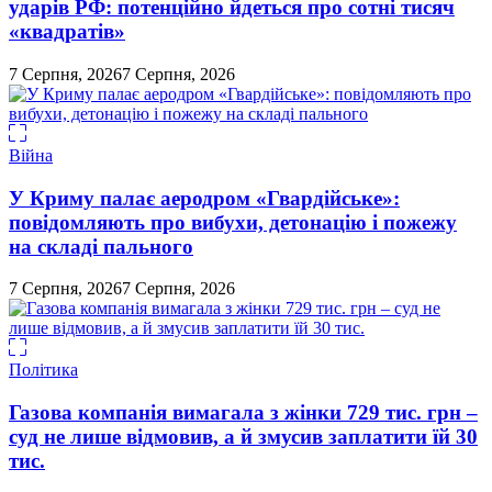
ударів РФ: потенційно йдеться про сотні тисяч
«квадратів»
7 Серпня, 2026
7 Серпня, 2026
Війна
У Криму палає аеродром «Гвардійське»:
повідомляють про вибухи, детонацію і пожежу
на складі пального
7 Серпня, 2026
7 Серпня, 2026
Політика
Газова компанія вимагала з жінки 729 тис. грн –
суд не лише відмовив, а й змусив заплатити їй 30
тис.