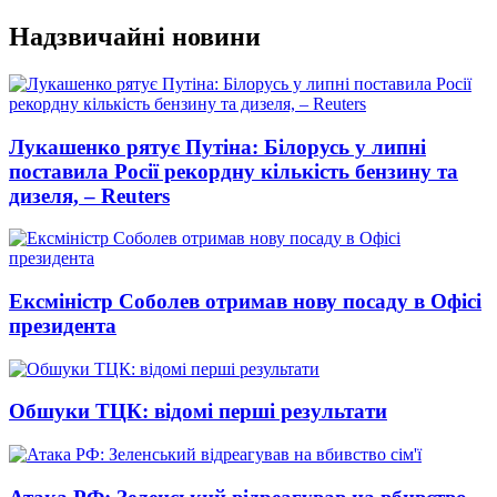
Перейти
Надзвичайні новини
до
вмісту
Лукашенко рятує Путіна: Білорусь у липні
поставила Росії рекордну кількість бензину та
дизеля, – Reuters
Ексміністр Соболев отримав нову посаду в Офісі
президента
Обшуки ТЦК: відомі перші результати