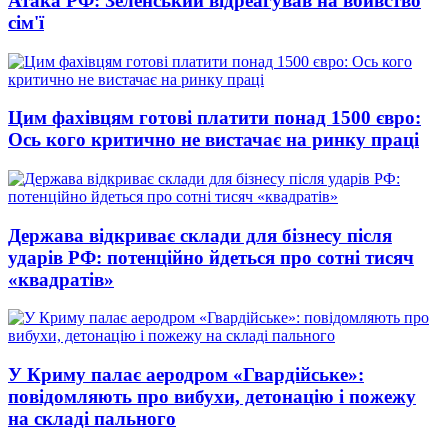
Атака РФ: Зеленський відреагував на вбивство
сім'ї
Цим фахівцям готові платити понад 1500 євро:
Ось кого критично не вистачає на ринку праці
Держава відкриває склади для бізнесу після
ударів РФ: потенційно йдеться про сотні тисяч
«квадратів»
У Криму палає аеродром «Гвардійське»:
повідомляють про вибухи, детонацію і пожежу
на складі пального