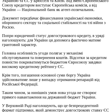
Україною та ЄС у Брюсселі та Києві. Від імені Європейського
Союзу кредитором виступає Європейська комісія, а від
України — Національний банк як агент-позичальник.
Документ передбачає фінансування української економіки,
оборонного сектору та соціальної стабільності на тлі війни з
Росією.
Попри юридичний статус довгострокового кредиту, в уряді
наголошують: для України ця допомога фактично матиме
грантовий характер.
Головна особливість угоди полягає у механізмі
обслуговування та повернення коштів. Відсотки за кредитом
повністю покриватимуться бюджетом Євросоюзу завдяки
високому кредитному рейтингу ЄС.
Крім того, погашення основної суми боргу Україна
здійснюватиме лише у випадку отримання репарацій від
Російської Федерації.
Таким чином, за нинішніх умов нова угода не створює
прямого навантаження на державний бюджет України.
У Верховній Раді наголошують, що це безпрецедентний
формат підтримки, який демонструє довгострокову ставку ЄС