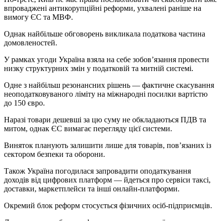
впроваджені антикорупційні реформи, ухвалені раніше на
вимогу ЄС та МВФ.
Однак найбільше обговорень викликала податкова частина
домовленостей.
У рамках угоди Україна взяла на себе зобов’язання провести
низку структурних змін у податковій та митній системі.
Одне з найбільш резонансних рішень — фактичне скасування
неоподатковуваного ліміту на міжнародні посилки вартістю
до 150 євро.
Наразі товари дешевші за цю суму не обкладаються ПДВ та
митом, однак ЄС вимагає перегляду цієї системи.
Виняток планують залишити лише для товарів, пов’язаних із
сектором безпеки та оборони.
Також Україна погодилася запровадити оподаткування
доходів від цифрових платформ — йдеться про сервіси таксі,
доставки, маркетплейси та інші онлайн-платформи.
Окремий блок реформ стосується фізичних осіб-підприємців.