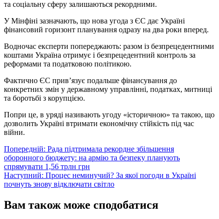
та соціальну сферу залишаються рекордними.
У Мінфіні зазначають, що нова угода з ЄС дає Україні
фінансовий горизонт планування одразу на два роки вперед.
Водночас експерти попереджають: разом із безпрецедентними
коштами Україна отримує і безпрецедентний контроль за
реформами та податковою політикою.
Фактично ЄС прив’язує подальше фінансування до
конкретних змін у державному управлінні, податках, митниці
та боротьбі з корупцією.
Попри це, в уряді називають угоду «історичною» та такою, що
дозволить Україні втримати економічну стійкість під час
війни.
Навігація
Попередній:
Рада підтримала рекордне збільшення
оборонного бюджету: на армію та безпеку планують
записів
спрямувати 1,56 трлн грн
Наступний:
Процес неминучий? За якої погоди в Україні
почнуть знову відключати світло
Вам також може сподобатися