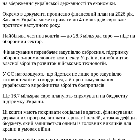
на збереження української державності та економіки.
Окремо в документі прописано фінансовий план на 2026 рік.
Загалом Україна може отримати до 45 мільярдів євро вже
протягом наступного року.
Найбільша частина коштів — до 28,3 мільярда євро — піде на
оборонний сектор.
Фінансування передбачає закупівлю озброєння, підтримку
оборонно-промислового комплексу України, виробництво
власної зброї та розвиток військових технологій.
У ЄС наголошують, що йдеться не лише про закупівлю
готової техніки за кордоном, а й про стимулювання
українського виробництва зброї та боєприпасів.
Ще 16,7 мільярда євро планують спрямувати на бюджетну
підтримку України.
Ці кошти мають покривати соціальні видатки, фінансування
державних програм, виплати зарплат і пенсій, а також дефіцит
бюджету, який залишається одним із головних викликів для
країни в умовах війни.
Половина цієї суми надходитиме через програму Ukraine