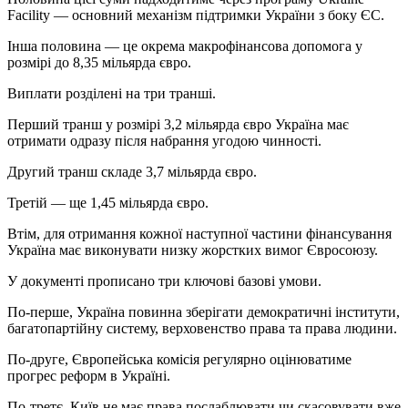
Facility — основний механізм підтримки України з боку ЄС.
Інша половина — це окрема макрофінансова допомога у
розмірі до 8,35 мільярда євро.
Виплати розділені на три транші.
Перший транш у розмірі 3,2 мільярда євро Україна має
отримати одразу після набрання угодою чинності.
Другий транш складе 3,7 мільярда євро.
Третій — ще 1,45 мільярда євро.
Втім, для отримання кожної наступної частини фінансування
Україна має виконувати низку жорстких вимог Євросоюзу.
У документі прописано три ключові базові умови.
По-перше, Україна повинна зберігати демократичні інститути,
багатопартійну систему, верховенство права та права людини.
По-друге, Європейська комісія регулярно оцінюватиме
прогрес реформ в Україні.
По-третє, Київ не має права послаблювати чи скасовувати вже