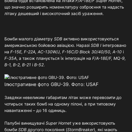
Бомба буде встановлена на літаки
F/A-18E/F Super Hornet
,
що значно розширить номенклатуру озброєння та надасть
літаку дешевший і високоточний засіб ураження.
Бомби малого діаметру
SDB
активно використовуються
американською бойовою авіацією. Наразі
SDB I
інтегровано
на
F-15E, F-22A, AC-130W/J, F-16C/D Block 30/40/50, A-10
і
F-35A
, а також планується їх інтеграція на
F/A-18E/F, MQ-9,
B-1, B-2, B-21
і
B-52
.
Ілюстративне фото GBU-39. Фото: USAF
Завдяки невеликим габаритам літак може перевозити до
чотирьох таких бомб на одному пілоні, а при типовому
навантаженні – до 16 одиниць.
Палубні винищувачі
Super Hornet
уже використовують
бомби
SDB
другого покоління (
StormBreaker
), які мають