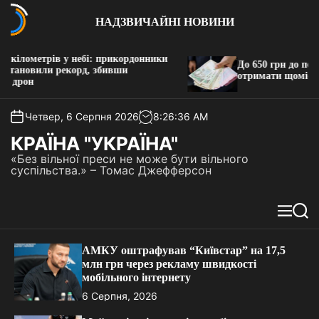
П
НАДЗВИЧАЙНІ НОВИНИ
е
р
е
лометрів у небі: прикордонники
До 650 грн до пенсії: 
й
ановили рекорд, збивши
отримати щомісячну 
рон
т
и
д
Четвер, 6 Серпня 2026
8
:
26
:
37
AM
о
КРАЇНА "УКРАЇНА"
в
«Без вільної преси не може бути вільного
м
суспільства.» – Томас Джефферсон
і
с
т
М
П
у
е
о
н
ш
АМКУ оштрафував “Київстар” на 17,5
ю
у
млн грн через рекламу швидкості
к
мобільного інтернету
6 Серпня, 2026