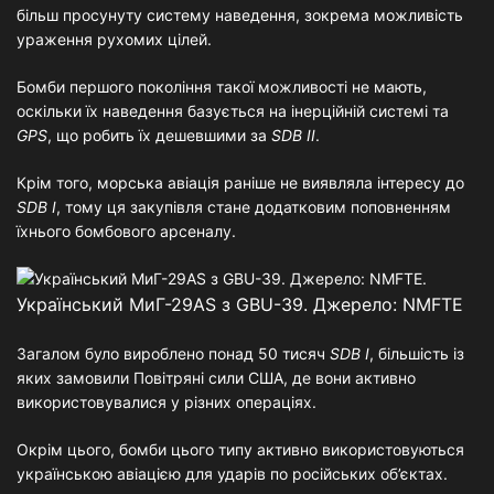
більш просунуту систему наведення, зокрема можливість
ураження рухомих цілей.
Бомби першого покоління такої можливості не мають,
оскільки їх наведення базується на інерційній системі та
GPS
, що робить їх дешевшими за
SDB II
.
Крім того, морська авіація раніше не виявляла інтересу до
SDB I
, тому ця закупівля стане додатковим поповненням
їхнього бомбового арсеналу.
Український МиГ-29AS з GBU-39. Джерело: NMFTE
Загалом було вироблено понад 50 тисяч
SDB I
, більшість із
яких замовили Повітряні сили США, де вони активно
використовувалися у різних операціях.
Окрім цього, бомби цього типу активно використовуються
українською авіацією для ударів по російських об’єктах.