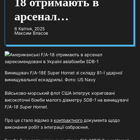
18 отримають в
арсенал
зарекомендовані в
6 Квітня, 2025
Максим Власов
Україні авіабомби
SDB-1
Винищувач F/A-18E Super Hornet зі складу 81-ї ударної
винищувальної ескадрильї. Фото: US Navy
Військово-морський флот США інтегрує кориговані
високоточні бомби малого діаметру
SDB-1
на винищувачі
F/A-18 Super Hornet
.
Про це стало відомо з
контрактного
документа щодо
виконання робіт з інтеграції озброєння.