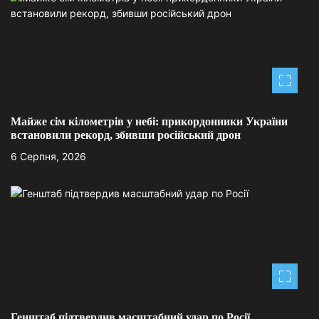
ц
і
я
з
Майже сім кілометрів у небі: прикордонники України
а
встановили рекорд, збивши російський дрон
п
6 Серпня, 2026
и
с
і
в
Генштаб підтвердив масштабний удар по Росії