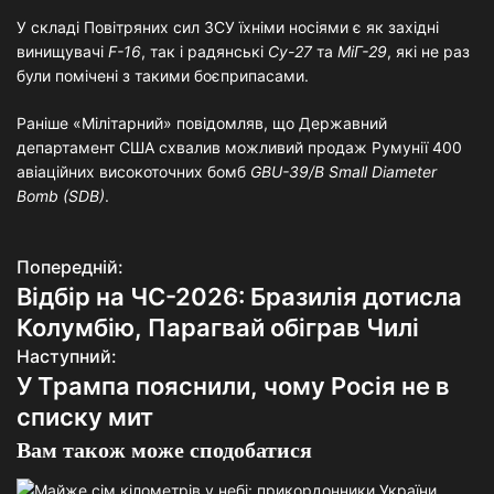
У складі Повітряних сил ЗСУ їхніми носіями є як західні
винищувачі
F-16
, так і радянські
Су-27
та
МіГ-29
, які не раз
були помічені з такими боєприпасами.
Раніше «Мілітарний» повідомляв, що Державний
департамент США схвалив можливий продаж Румунії 400
авіаційних високоточних бомб
GBU-39/B Small Diameter
Bomb (SDB)
.
Попередній:
Н
Відбір на ЧС-2026: Бразилія дотисла
а
Колумбію, Парагвай обіграв Чилі
в
Наступний:
У Трампа пояснили, чому Росія не в
і
списку мит
г
Вам також може сподобатися
а