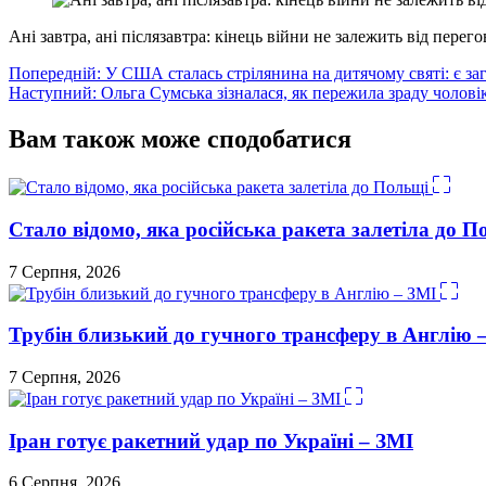
Ані завтра, ані післязавтра: кінець війни не залежить від перего
Навігація
Попередній:
У США сталась стрілянина на дитячому святі: є за
Наступний:
Ольга Сумська зізналася, як пережила зраду чолові
записів
Вам також може сподобатися
Стало відомо, яка російська ракета залетіла до П
7 Серпня, 2026
Трубін близький до гучного трансферу в Англію 
7 Серпня, 2026
Іран готує ракетний удар по Україні – ЗМІ
6 Серпня, 2026