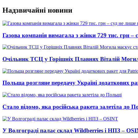
Перейти
Надзвичайні новини
до
вмісту
Газова компанія вимагала з жінки 729 тис. грн – с
Очільник ТСЦ у Горішніх Плавнях Віталій Могил
Польща розгляне передачу Україні додаткових рак
Стало відомо, яка російська ракета залетіла до П
У Волгограді палає склад Wildberries і НПЗ – OS