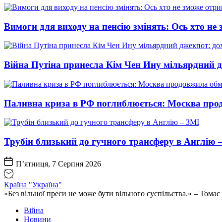
Вимоги для виходу на пенсію змінять: Ось хто н
Війна Путіна принесла Кім Чен Ину мільярдний д
Паливна криза в РФ поглиблюється: Москва про
Трубін близький до гучного трансферу в Англію 
П’ятниця, 7 Серпня 2026
Країна "Україна"
«Без вільної преси не може бути вільного суспільства.» – Том
Війна
Новини