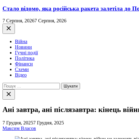
Стало відомо, яка російська ракета залетіла до П
7 Серпня, 2026
7 Серпня, 2026
Закрити
Війна
Новини
Гучні події
Політика
Фінанси
Схеми
Відео
Пошук:
Закрити
пошук
Ані завтра, ані післязавтра: кінець вій
7 Грудня, 2025
7 Грудня, 2025
Максим Власов