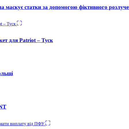
а маскує статки за допомогою фіктивного розлуч
ет для Patriot – Туск
ольщі
INT