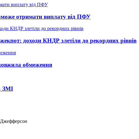
е зможе отримати виплату від ПФУ
жекпот: доходи КНДР злетіли до рекордних рівнів
довжила обмеження
– ЗМІ
ас Джефферсон