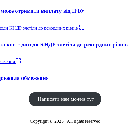
е зможе отримати виплату від ПФУ
жекпот: доходи КНДР злетіли до рекордних рівнів
довжила обмеження
Написати нам можна тут
Copyright © 2025 | All rights reserved