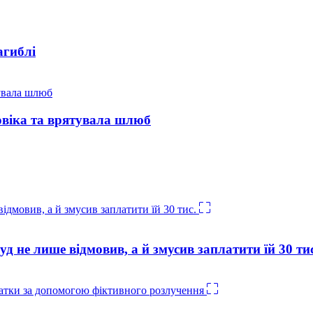
агиблі
овіка та врятувала шлюб
уд не лише відмовив, а й змусив заплатити їй 30 ти