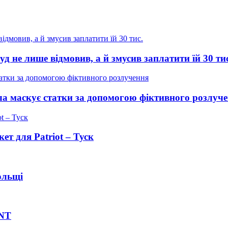
уд не лише відмовив, а й змусив заплатити їй 30 ти
а маскує статки за допомогою фіктивного розлуч
ет для Patriot – Туск
ольщі
INT