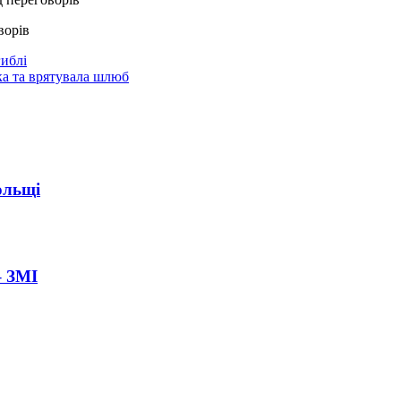
ворів
гиблі
ка та врятувала шлюб
ольщі
– ЗМІ