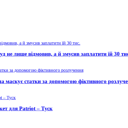
уд не лише відмовив, а й змусив заплатити їй 30 ти
а маскує статки за допомогою фіктивного розлуч
ет для Patriot – Туск