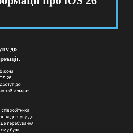
формації про iOS 26
упу до
рмації.
а Джона
iOS 26,
 доступ до
 на той момент
 співробітника
мання доступу до
ісце перебування
кому була