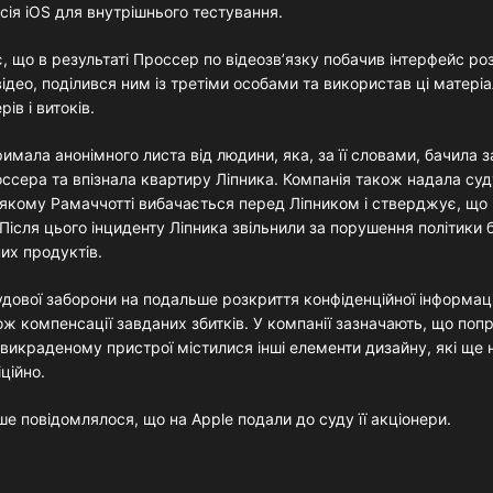
сія iOS для внутрішнього тестування.
, що в результаті Проссер по відеозв’язку побачив інтерфейс ро
відео, поділився ним із третіми особами та використав ці матері
ів і витоків.
тримала анонімного листа від людини, яка, за її словами, бачила 
оссера та впізнала квартиру Ліпника. Компанія також надала суд
 якому Рамаччотті вибачається перед Ліпником і стверджує, що
Після цього інциденту Ліпника звільнили за порушення політики 
их продуктів.
удової заборони на подальше розкриття конфіденційної інформаці
ож компенсації завданих збитків. У компанії зазначають, що поп
 викраденому пристрої містилися інші елементи дизайну, які ще 
ційно.
е повідомлялося, що на Apple подали до суду її акціонери.