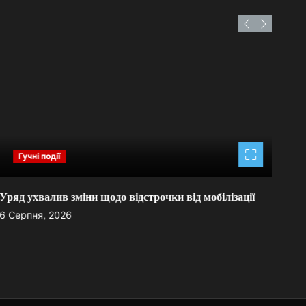
Гучні події
Уряд ухвалив зміни щодо відстрочки від мобілізації
У ро
6 Серпня, 2026
6 Се