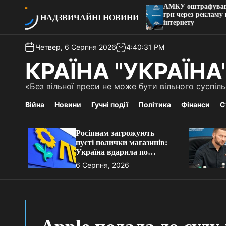
П
ють пусті полички
АМКУ оштрафував “Київст
а вдарила по глобальному
грн через рекламу швидкос
е
НАДЗВИЧАЙНІ НОВИНИ
айбільших у РФ мереж
інтернету
р
е
Четвер, 6 Серпня 2026
4
:
40
:
32
PM
й
т
КРАЇНА "УКРАЇНА
и
д
«Без вільної преси не може бути вільного суспі
о
в
Війна
Новини
Гучні події
Політика
Фінанси
С
м
і
Росіянам загрожують
с
пусті полички магазинів:
т
Україна вдарила по
у
глобальному складу
6 Серпня, 2026
однієї з найбільших у РФ
мереж супермаркетів