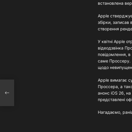
встановлена вер
Apple стверджує
збірки, записав 
створення рендер
У квітні Apple о
відеодзвінка Пр
повідомлення, в
саме Проссеру. 
щодо невипущен
Apple вимагає с
Проссера, а так
а 10
анонс iOS 26, на
представлені офі
Нагадаємо, раніш