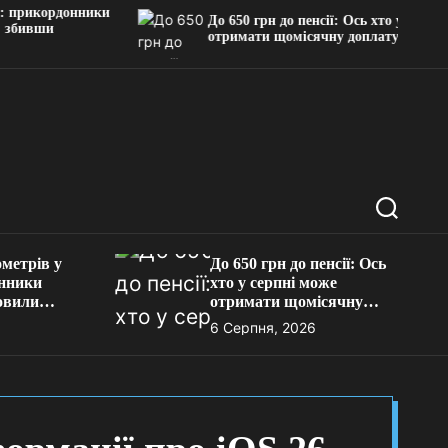
ордонники
До 650 грн до пенсії: Ось хто у серпні може
и
отримати щомісячну доплату
П
о
ш
метрів у
До 650 грн до пенсії: Ось
у
онники
хто у серпні може
к
овили
отримати щомісячну
и
доплату
6 Серпня, 2026
он