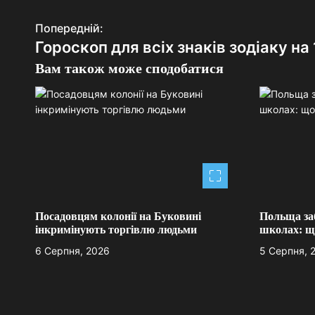
Попередній:
Н
Гороскоп для всіх знаків зодіаку на
а
Вам також може сподобатися
в
і
г
а
ц
і
Посадовцям колонії на Буковині
Польща за
інкримінують торгівлю людьми
школах: що
я
6 Серпня, 2026
5 Серпня, 
з
а