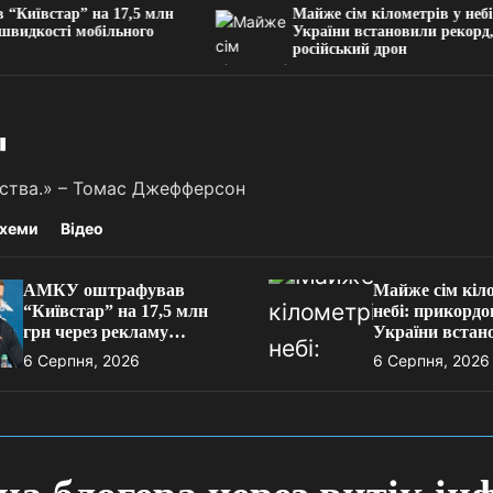
ар” на 17,5 млн
Майже сім кілометрів у небі: прик
ті мобільного
України встановили рекорд, збивш
російський дрон
"
льства.» – Томас Джефферсон
хеми
Відео
АМКУ оштрафував
Майже сім кіло
“Київстар” на 17,5 млн
небі: прикорд
грн через рекламу
України встан
швидкості мобільного
рекорд, збивш
6 Серпня, 2026
6 Серпня, 2026
інтернету
російський др