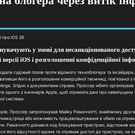
 на блогера через витік ін
нувачують у змові для несанкціонованого дост
 версії iOS і розголошенні конфіденційної інфо
подала судовий позов проти відомого техноблогера та інсайдер
ативши його в розголошенні комерційної таємниці, пов’язаної з 
erge. Згідно з документами справи, Проссер нібито організував
ne одного з інженерів Apple, щоб отримати дані про невипущену
ної системи.
ple, Проссер запропонував Майку Рамаччотті, знайомому друга
Ліпника,гроші або можливість працевлаштування в обмін на отри
ne. Рамаччотті дізнався код блокування пристрою, відстежив м
вся його відсутності вдома та отримав доступ до пристрою, на я