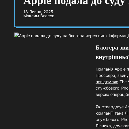
Apple подала до суду
18 Липня, 2025
Максим Власов
Блогера зви
внутрішньої
Компанія Apple 
Проссера, звинув
повідомляє
The V
службового iPho
версію операцій
Як стверджує Ap
компанії Ітана 
службового iPho
Ліпника, дочека