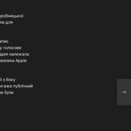
зробницької
али для
запис
у голосове
 ідея належала
безпеки Apple
ї з боку
ри вже публічний
У СС
не були
окуп