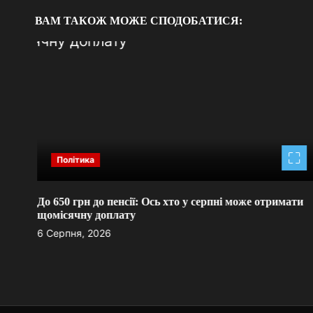
п
ВАМ ТАКОЖ МОЖЕ СПОДОБАТИСЯ:
и
с
і
в
Політика
їни
До 650 грн до пенсії: Ось хто у серпні може отримати
щомісячну доплату
6 Серпня, 2026