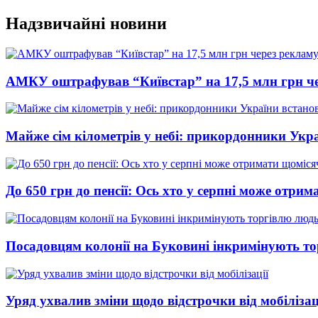
Перейти
Надзвичайні новини
до
вмісту
АМКУ оштрафував “Київстар” на 17,5 млн грн че
Майже сім кілометрів у небі: прикордонники Укр
До 650 грн до пенсії: Ось хто у серпні може отри
Посадовцям колонії на Буковині інкримінують т
Уряд ухвалив зміни щодо відстрочки від мобілізац