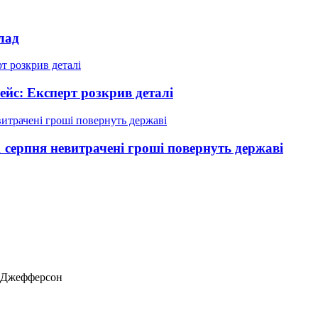
лад
ейс: Експерт розкрив деталі
 серпня невитрачені гроші повернуть державі
ас Джефферсон