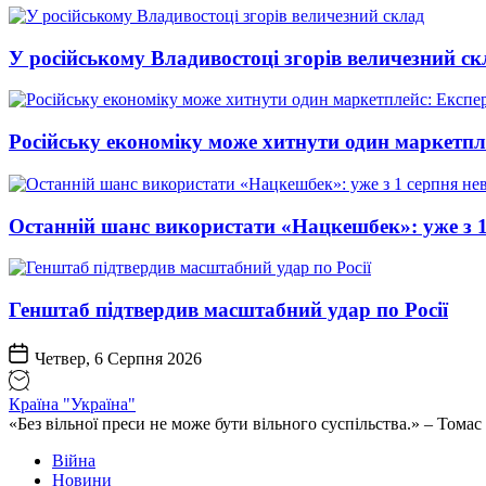
У російському Владивостоці згорів величезний ск
Російську економіку може хитнути один маркетпл
Останній шанс використати «Нацкешбек»: уже з 1
Генштаб підтвердив масштабний удар по Росії
Четвер, 6 Серпня 2026
Країна "Україна"
«Без вільної преси не може бути вільного суспільства.» – Том
Війна
Новини