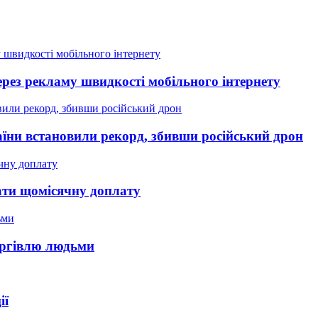
рез рекламу швидкості мобільного інтернету
аїни встановили рекорд, збивши російський дрон
мати щомісячну доплату
оргівлю людьми
ії