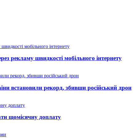
рез рекламу швидкості мобільного інтернету
аїни встановили рекорд, збивши російський дрон
мати щомісячну доплату