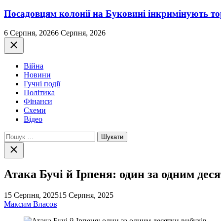
Посадовцям колонії на Буковині інкримінують т
6 Серпня, 2026
6 Серпня, 2026
Закрити
Війна
Новини
Гучні події
Політика
Фінанси
Схеми
Відео
Пошук:
Закрити
пошук
Атака Бучі й Ірпеня: один за одним дес
15 Серпня, 2025
15 Серпня, 2025
Максим Власов