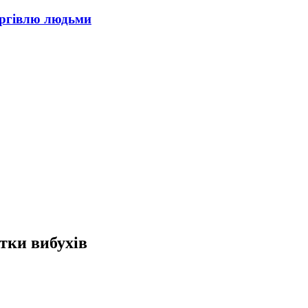
оргівлю людьми
ятки вибухів