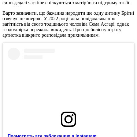
сини дедалі частіше спілкуються з матір’ю та підтримують її.
Варто зазначити, що бажання народити ще одну дитину Брітні
озвучує не вперше. У 2022 році вона повідомляла про
вагітність від свого тодішнього чоловіка Сема Асгарі, однак
згодом зірка пережила викидень. Про цю болісну втрату
артистка відкрито розповідала прихильникам.
Посмотреть эту публикацию в Instagram