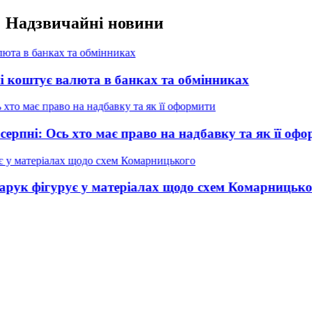
Перейти
Надзвичайні новини
до
вмісту
алюта в банках та обмінниках
ь хто має право на надбавку та як її оформити
ує у матеріалах щодо схем Комарницького