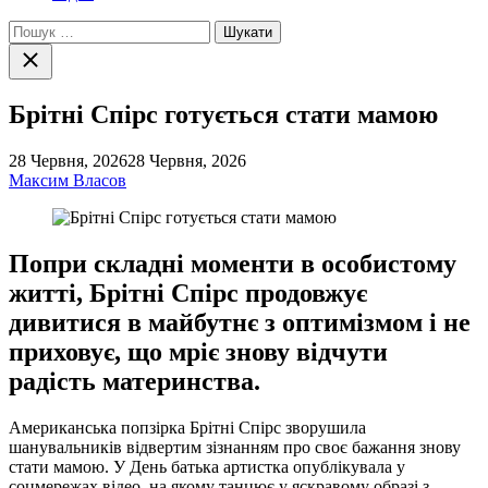
Пошук:
Закрити
пошук
Брітні Спірс готується стати мамою
28 Червня, 2026
28 Червня, 2026
Максим Власов
Попри складні моменти в особистому
житті, Брітні Спірс продовжує
дивитися в майбутнє з оптимізмом і не
приховує, що мріє знову відчути
радість материнства.
Американська попзірка Брітні Спірс зворушила
шанувальників відвертим зізнанням про своє бажання знову
стати мамою. У День батька артистка опублікувала у
соцмережах відео, на якому танцює у яскравому образі з