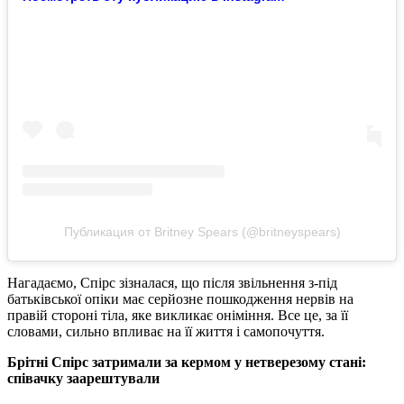
Публикация от Britney Spears (@britneyspears)
Нагадаємо, Спірс зізналася, що після звільнення з-під
батьківської опіки має серйозне пошкодження нервів на
правій стороні тіла, яке викликає оніміння. Все це, за її
словами, сильно впливає на її життя і самопочуття.
Брітні Спірс затримали за кермом у нетверезому стані:
співачку заарештували