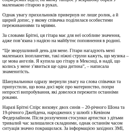
маленькою гітарою в руках.
Однак увагу прихильників привернув не лише ролик, а й
щирий допис, у якому співачка поділилася особистими
переживаннями та мріями.
За словами Брітні, ця гітара має для неї особливе значення,
адже пов’язана з надією на майбутнє поповнення в родині.
“Це зворушливий день для мене. Гітари нагадують мені
маленьких інопланетян, такі ніжні струни кажуть, що музика –
це мова ангелів. Я купила цю гітару в Мексиці, в надії, що
колись у мене з’явиться ще одна дитина”, – написала
знаменитість.
Шанувальники одразу звернули увагу на слова співачки та
припустили, що вона досі мріє про материнство, попри
непрості випробування, які довелося пережити останніми
роками.
Наразі Брітні Спірс виховує двох синів – 20-річного Шона та
19-річного Джейдена, народжених у шлюбі з Кевіном
Федерлайном. Після розлучення стосунки артистки з дітьми
тривалий час залишалися складними, однак останнім часом
ситуація значно покращилася. За інформацією західних ЗМІ,