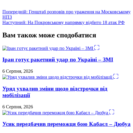
Навігація
Попередній:
Генштаб розповів про ураження на Московському
НПЗ
записів
Наступний:
На Покровському напрямку відбито 18 атак РФ
Вам також може сподобатися
Іран готує ракетний удар по Україні – ЗМІ
6 Серпня, 2026
Уряд ухвалив зміни щодо відстрочки від
мобілізації
6 Серпня, 2026
Усик передбачив переможця бою Кабаєл – Дюбуа