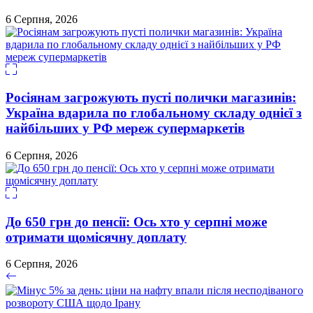
6 Серпня, 2026
Росіянам загрожують пусті полички магазинів:
Україна вдарила по глобальному складу однієї з
найбільших у РФ мереж супермаркетів
6 Серпня, 2026
До 650 грн до пенсії: Ось хто у серпні може
отримати щомісячну доплату
6 Серпня, 2026