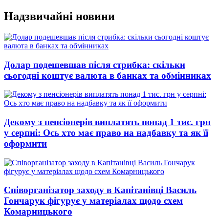
Перейти
Надзвичайні новини
до
вмісту
Долар подешевшав після стрибка: скільки
сьогодні коштує валюта в банках та обмінниках
Декому з пенсіонерів виплатять понад 1 тис. грн
у серпні: Ось хто має право на надбавку та як її
оформити
Співорганізатор заходу в Капітанівці Василь
Гончарук фігурує у матеріалах щодо схем
Комарницького