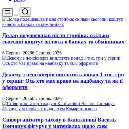
Відео
Пошук
Меню
Перемикач
кольорового
режиму
Долар подешевшав після стрибка: скільки
сьогодні коштує валюта в банках та обмінниках
6 Серпня, 2026
6 Серпня, 2026
Декому з пенсіонерів виплатять понад 1 тис. грн
у серпні: Ось хто має право на надбавку та як її
оформити
6 Серпня, 2026
6 Серпня, 2026
Співорганізатор заходу в Капітанівці Василь
Гончарук фігурує у матеріалах щодо схем