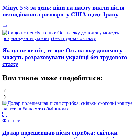
Мінус 5% за день: ціни на нафту впали після
несподіваного розвороту США щодо Ірану
Якщо не пенсія, то що: Ось на яку допомогу
можуть розраховувати українці без трудового
стажу
Вам також може сподобатися:
Фінанси
Долар подешевшав після стрибка: скільки