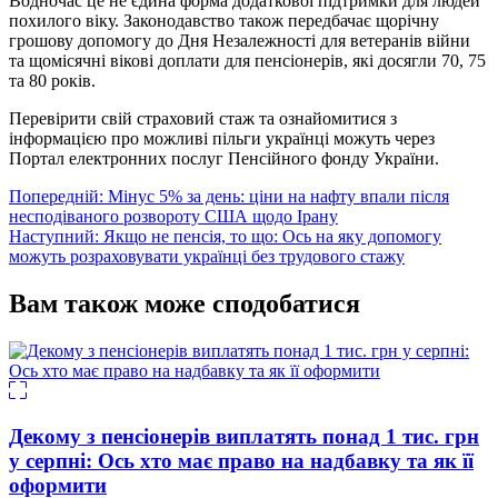
Водночас це не єдина форма додаткової підтримки для людей
похилого віку. Законодавство також передбачає щорічну
грошову допомогу до Дня Незалежності для ветеранів війни
та щомісячні вікові доплати для пенсіонерів, які досягли 70, 75
та 80 років.
Перевірити свій страховий стаж та ознайомитися з
інформацією про можливі пільги українці можуть через
Портал електронних послуг Пенсійного фонду України.
Навігація
Попередній:
Мінус 5% за день: ціни на нафту впали після
несподіваного розвороту США щодо Ірану
записів
Наступний:
Якщо не пенсія, то що: Ось на яку допомогу
можуть розраховувати українці без трудового стажу
Вам також може сподобатися
Декому з пенсіонерів виплатять понад 1 тис. грн
у серпні: Ось хто має право на надбавку та як її
оформити