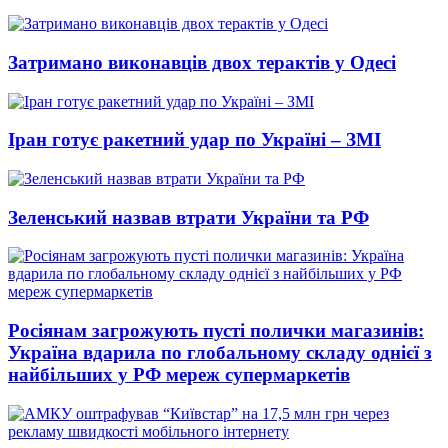
Затримано виконавців двох терактів у Одесі
Іран готує ракетний удар по Україні – ЗМІ
Зеленський назвав втрати України та РФ
Росіянам загрожують пусті полички магазинів:
Україна вдарила по глобальному складу однієї з
найбільших у РФ мереж супермаркетів