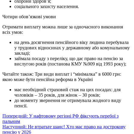
охорони здоров’я;
соціального захисту населення.
Чотири обов’язкові умови
Отримати виплату можна лише за одночасного виконання
всіх умов:
на день досягнення пенсійного віку людина перебувала
у трудових відносинах у державному або комунальному
закладі;
займала посаду з переліку, що дає право на пенсію за
вислугою років (постанова КМУ №909 від 1993 року);
Читайте також: Три види виплат і “мінімалка” в 6000 грн:
якою може бути пенсійна реформа в Україні
має необхідний страховий стаж на цих посадах: для
чоловіків – 35 років, для жінок – 30 років;
до моменту звернення не отримувала жодного виду
пенсії.
Навігація
Попередній:
У нафтовому регіоні РФ фіксують перебої з
пальним
записів
Наступний:
Не втратьте шанс! Хто має право на дострокову
пенсію у 2026