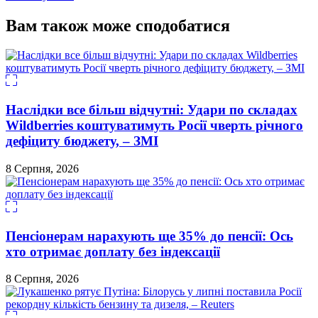
Вам також може сподобатися
Наслідки все більш відчутні: Удари по складах
Wildberries коштуватимуть Росії чверть річного
дефіциту бюджету, – ЗМІ
8 Серпня, 2026
Пенсіонерам нарахують ще 35% до пенсії: Ось
хто отримає доплату без індексації
8 Серпня, 2026