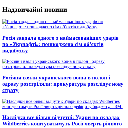
Перейти
Надзвичайні новини
до
вмісту
Росія завдала одного з наймасованіших ударів
по «Укрнафті»: пошкоджено сім об’єктів
видобутку
Росіяни взяли українського воїна в полон і
одразу розстріляли: прокуратура розслідує нову
страту
Наслідки все більш відчутні: Удари по складах
Wildberries коштуватимуть Росії чверть річного