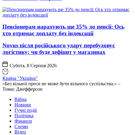
Пенсіонерам нарахують ще 35% до пенсії: Ось
хто отримає доплату без індексації
Novus після російського удару перебудовує
логістику: чи буде дефіцит у магазинах
Субота, 8 Серпня 2026
Країна "Україна"
«Без вільної преси не може бути вільного суспільства.» –
Томас Джефферсон
Війна
Новини
Гучні події
Політика
Фінанси
Схеми
Відео