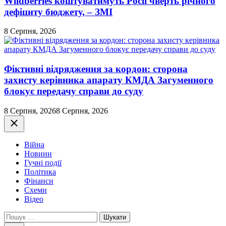
Wildberries коштуватимуть Росії чверть річного
дефіциту бюджету, – ЗМІ
8 Серпня, 2026
Фіктивні відрядження за кордон: сторона
захисту керівника апарату КМДА Загуменного
блокує передачу справи до суду
8 Серпня, 2026
8 Серпня, 2026
Закрити
Війна
Новини
Гучні події
Політика
Фінанси
Схеми
Відео
Пошук: