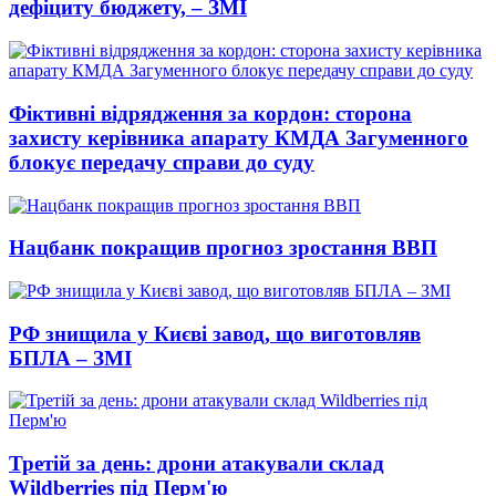
дефіциту бюджету, – ЗМІ
Фіктивні відрядження за кордон: сторона
захисту керівника апарату КМДА Загуменного
блокує передачу справи до суду
Нацбанк покращив прогноз зростання ВВП
РФ знищила у Києві завод, що виготовляв
БПЛА – ЗМІ
Третій за день: дрони атакували склад
Wildberries під Перм'ю