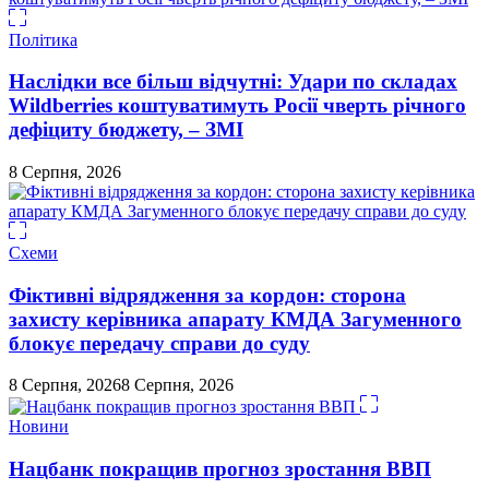
Політика
Наслідки все більш відчутні: Удари по складах
Wildberries коштуватимуть Росії чверть річного
дефіциту бюджету, – ЗМІ
8 Серпня, 2026
Схеми
Фіктивні відрядження за кордон: сторона
захисту керівника апарату КМДА Загуменного
блокує передачу справи до суду
8 Серпня, 2026
8 Серпня, 2026
Новини
Нацбанк покращив прогноз зростання ВВП