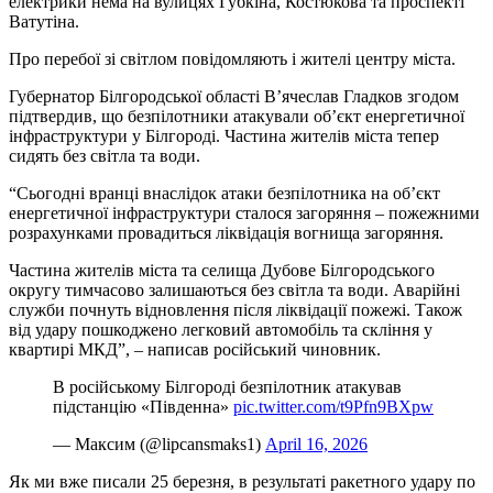
електрики нема на вулицях Губкіна, Костюкова та проспекті
Ватутіна.
Про перебої зі світлом повідомляють і жителі центру міста.
Губернатор Білгородської області В’ячеслав Гладков згодом
підтвердив, що безпілотники атакували об’єкт енергетичної
інфраструктури у Білгороді. Частина жителів міста тепер
сидять без світла та води.
“Сьогодні вранці внаслідок атаки безпілотника на об’єкт
енергетичної інфраструктури сталося загоряння – пожежними
розрахунками провадиться ліквідація вогнища загоряння.
Частина жителів міста та селища Дубове Білгородського
округу тимчасово залишаються без світла та води. Аварійні
служби почнуть відновлення після ліквідації пожежі. Також
від удару пошкоджено легковий автомобіль та скління у
квартирі МКД”, – написав російський чиновник.
В російському Білгороді безпілотник атакував
підстанцію «Південна»
pic.twitter.com/t9Pfn9BXpw
— Максим (@lipcansmaks1)
April 16, 2026
Як ми вже писали 25 березня, в результаті ракетного удару по