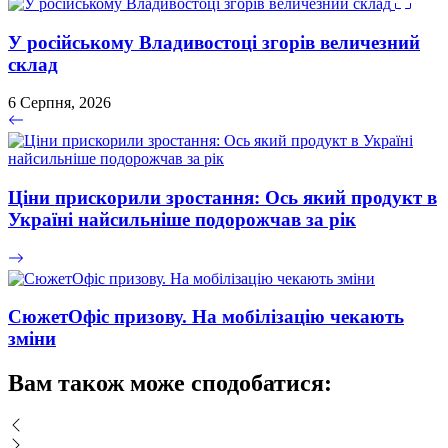
У російському Владивостоці згорів величезний
склад
6 Серпня, 2026
Ціни прискорили зростання: Ось який продукт в
Україні найсильніше подорожчав за рік
СюжетОфіс призову. На мобілізацію чекають
зміни
Вам також може сподобатися: