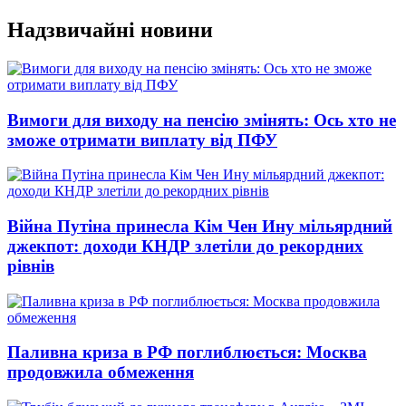
Перейти
Надзвичайні новини
до
вмісту
Вимоги для виходу на пенсію змінять: Ось хто не
зможе отримати виплату від ПФУ
Війна Путіна принесла Кім Чен Ину мільярдний
джекпот: доходи КНДР злетіли до рекордних
рівнів
Паливна криза в РФ поглиблюється: Москва
продовжила обмеження