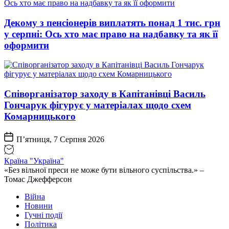
Декому з пенсіонерів виплатять понад 1 тис. грн
у серпні: Ось хто має право на надбавку та як її
оформити
Співорганізатор заходу в Капітанівці Василь
Гончарук фігурує у матеріалах щодо схем
Комарницького
П’ятниця, 7 Серпня 2026
Країна "Україна"
«Без вільної преси не може бути вільного суспільства.» –
Томас Джефферсон
Війна
Новини
Гучні події
Політика