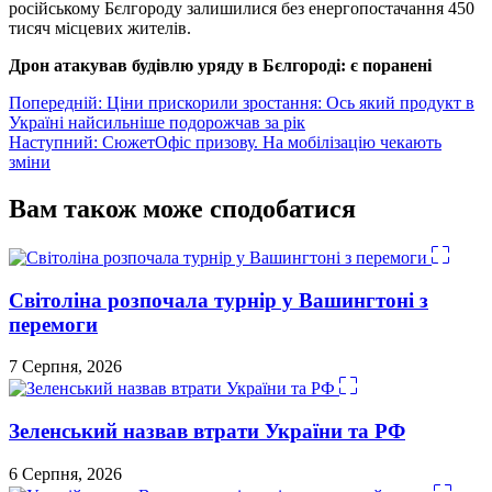
російському Бєлгороду залишилися без енергопостачання 450
тисяч місцевих жителів.
Дрон атакував будівлю уряду в Бєлгороді: є поранені
Навігація
Попередній:
Ціни прискорили зростання: Ось який продукт в
Україні найсильніше подорожчав за рік
записів
Наступний:
СюжетОфіс призову. На мобілізацію чекають
зміни
Вам також може сподобатися
Світоліна розпочала турнір у Вашингтоні з
перемоги
7 Серпня, 2026
Зеленський назвав втрати України та РФ
6 Серпня, 2026