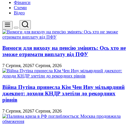
Фінанси
Схеми
Відео
Пошук
Меню
Перемикач
кольорового
режиму
Вимоги для виходу на пенсію змінять: Ось хто не
зможе отримати виплату від ПФУ
7 Серпня, 2026
7 Серпня, 2026
Війна Путіна принесла Кім Чен Ину мільярдний
джекпот: доходи КНДР злетіли до рекордних
рівнів
7 Серпня, 2026
7 Серпня, 2026