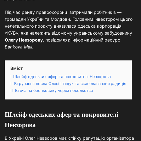
Під час рейду правоохоронці затримали робітників —
громадян України та Молдови. Головним інвестором цього
нелегального проєкту виявилася одеська корпорація
«КУБ», яка належить відомому українському забудовнику
Олегу Невзорову
, повідомляє інформаційний ресурс
Bankova Mail
.
Вміст
I
Шлейф одеських афер та покровителі Невзорова
II
Втручання посла Олесі Ілащук та скасована екстрадиція
III
Втеча на броньовику через посольство
Шлейф одеських афер та покровителі
Невзорова
В Україні Олег Невзоров має стійку репутацію організатора