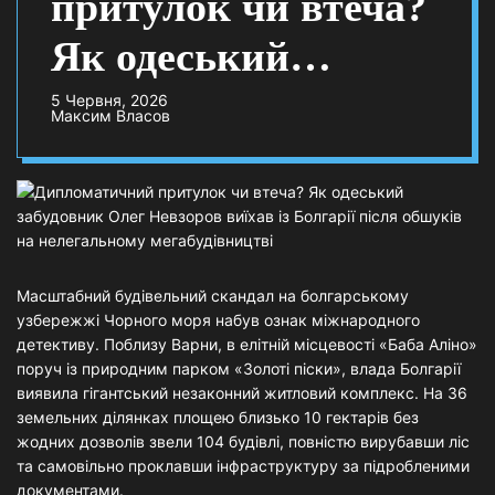
притулок чи втеча?
Як одеський
забудовник Олег
5 Червня, 2026
Максим Власов
Невзоров виїхав із
Болгарії після
обшуків на
нелегальному
Масштабний будівельний скандал на болгарському
узбережжі Чорного моря набув ознак міжнародного
мегабудівництві
детективу. Поблизу Варни, в елітній місцевості «Баба Аліно»
поруч із природним парком «Золоті піски», влада Болгарії
виявила гігантський незаконний житловий комплекс. На 36
земельних ділянках площею близько 10 гектарів без
жодних дозволів звели 104 будівлі, повністю вирубавши ліс
та самовільно проклавши інфраструктуру за підробленими
документами.