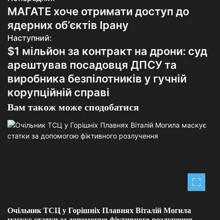
Н
МАГАТЕ хоче отримати доступ до
а
ядерних об’єктів Ірану
в
Наступний:
$1 мільйон за контракт на дрони: суд
і
арештував посадовця ДПСУ та
г
виробника безпілотників у гучній
корупційній справі
а
Вам також може сподобатися
ц
і
я
з
а
п
Очільник ТСЦ у Горішніх Плавнях Віталій Могила
маскує статки за допомогою фіктивного розлучення