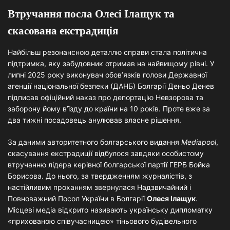
Втручання посла Олесі Ілащук та
скасована екстрадиція
Найбільш резонансною деталлю справи стала політична
підтримка, яку забудовник отримав на найвищому рівні. У
липні 2025 року виконувач обов’язків голови Державної
агенції національної безпеки (ДАНБ) Болгарії Деньо Денев
підписав офіційний наказ про депортацію Невзорова та
заборону йому в’їзду до країни на 10 років. Проте вже за
два тижні посадовець анулював власне рішення.
За даними авторитетного болгарського видання
Mediapool
,
скасування екстрадиції відбулося завдяки особистому
втручанню лідера керівної болгарської партії ГЕРБ Бойка
Борисова. До нього, за твердженням журналістів, з
настійливим проханням звернулася Надзвичайний і
Повноважний Посол України в Болгарії
Олеся Ілащук
.
Місцеві медіа відкрито називають українську дипломатку
«прихованою співучасницею» тіньового будівельного