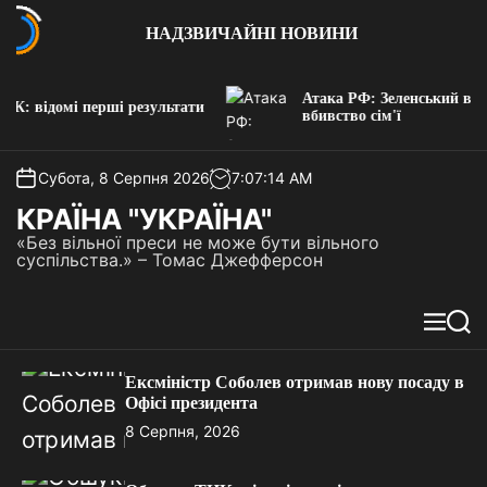
П
НАДЗВИЧАЙНІ НОВИНИ
е
р
е
Атака РФ: Зеленський відре
й
: відомі перші результати
вбивство сім'ї
т
и
д
Субота, 8 Серпня 2026
7
:
07
:
16
AM
о
КРАЇНА "УКРАЇНА"
в
«Без вільної преси не може бути вільного
м
суспільства.» – Томас Джефферсон
і
с
т
М
П
у
е
о
н
ш
Ексміністр Соболев отримав нову посаду в
ю
у
Офісі президента
к
8 Серпня, 2026