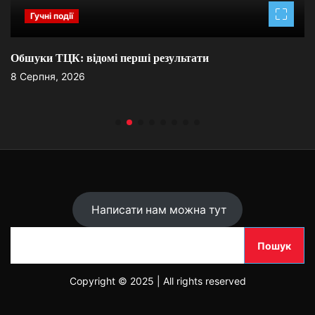
Гучні події
Обшуки ТЦК: відомі перші результати
8 Серпня, 2026
Написати нам можна тут
П
Пошук
о
ш
Copyright © 2025 | All rights reserved
у
к