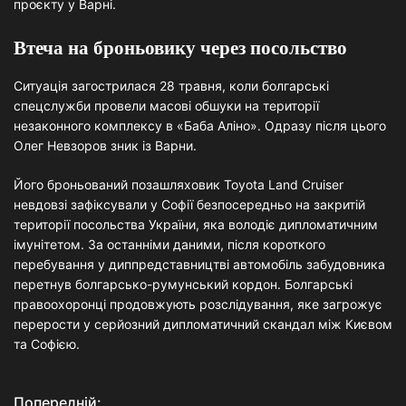
проєкту у Варні.
Втеча на броньовику через посольство
Ситуація загострилася 28 травня, коли болгарські
спецслужби провели масові обшуки на території
незаконного комплексу в «Баба Аліно». Одразу після цього
Олег Невзоров зник із Варни.
Його броньований позашляховик Toyota Land Cruiser
невдовзі зафіксували у Софії безпосередньо на закритій
території посольства України, яка володіє дипломатичним
імунітетом. За останніми даними, після короткого
перебування у диппредставництві автомобіль забудовника
перетнув болгарсько-румунський кордон. Болгарські
правоохоронці продовжують розслідування, яке загрожує
перерости у серйозний дипломатичний скандал між Києвом
та Софією.
Попередній: