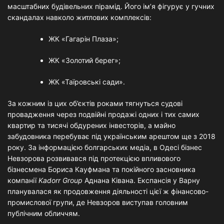
масштабних будівельних пірамід. Його ім’я фігурує у гучних
скандалах навколо житлових комплексів:
ЖК «Гагарін Плаза»;
ЖК «Золотий берег»;
ЖК «Таїровські сади».
За кожним із цих об’єктів роками тягнуться судові
провадження через подвійні продажі одних і тих самих
квартир та тисячі обдурених інвесторів, а майно
забудовника перебуває під українським арештом ще з 2018
року. За інформацією болгарських медіа, в Одесі бізнес
Невзорова розвивався під протекцією впливового
бізнесмена Бориса Кауфмана та покійного засновника
компанії
Kadorr Group
Аднана Ківана. Експансія у Варну
планувалася як продовження діяльності цієї ж фінансово-
промислової групи, де Невзоров виступав головним
публічним обличчям.