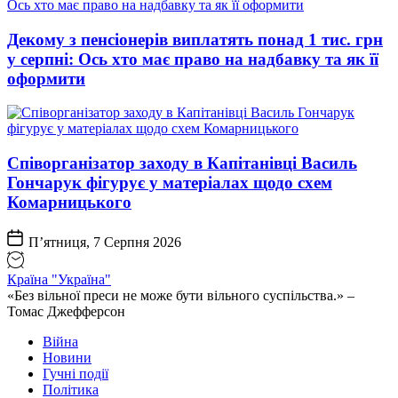
Декому з пенсіонерів виплатять понад 1 тис. грн
у серпні: Ось хто має право на надбавку та як її
оформити
Співорганізатор заходу в Капітанівці Василь
Гончарук фігурує у матеріалах щодо схем
Комарницького
П’ятниця, 7 Серпня 2026
Країна "Україна"
«Без вільної преси не може бути вільного суспільства.» –
Томас Джефферсон
Війна
Новини
Гучні події
Політика