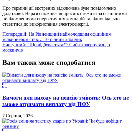
Про терміни дії екстрених відключень буде повідомлено
додатково. Наразі споживачів просять стежити за офіційними
повідомленнями енергетичних компаній та відповідально
ставитися до використання електроенергії.
Навігація
Попередній:
На Рівненщині наймолодшим офіційним
мільйонером став… 10-річний хлопчик
записів
Наступний:
"Що відбувається?": Сибіга звернувся до
москвичів
Вам також може сподобатися
Вимоги для виходу на пенсію змінять: Ось хто не
зможе отримати виплату від ПФУ
7 Серпня, 2026