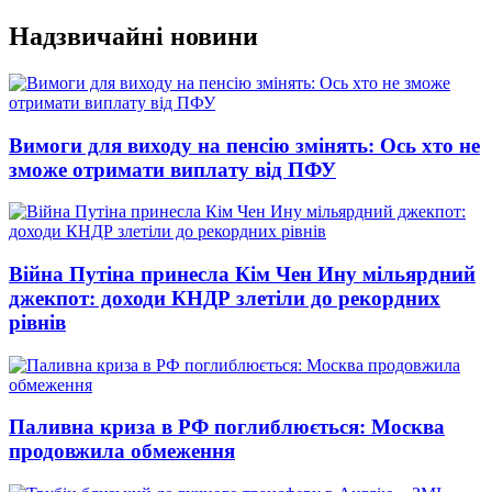
Перейти
Надзвичайні новини
до
вмісту
Вимоги для виходу на пенсію змінять: Ось хто не
зможе отримати виплату від ПФУ
Війна Путіна принесла Кім Чен Ину мільярдний
джекпот: доходи КНДР злетіли до рекордних
рівнів
Паливна криза в РФ поглиблюється: Москва
продовжила обмеження