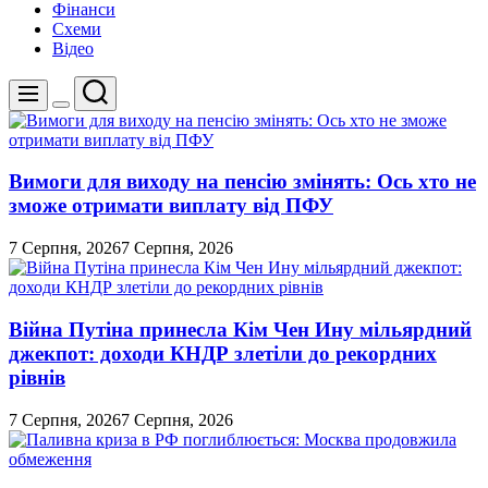
Фінанси
Схеми
Відео
Пошук
Меню
Перемикач
кольорового
режиму
Вимоги для виходу на пенсію змінять: Ось хто не
зможе отримати виплату від ПФУ
7 Серпня, 2026
7 Серпня, 2026
Війна Путіна принесла Кім Чен Ину мільярдний
джекпот: доходи КНДР злетіли до рекордних
рівнів
7 Серпня, 2026
7 Серпня, 2026