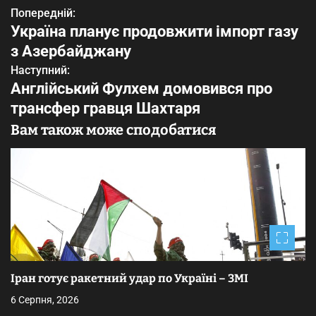
Попередній:
Н
Україна планує продовжити імпорт газу
а
з Азербайджану
в
Наступний:
Англійський Фулхем домовився про
і
трансфер гравця Шахтаря
г
Вам також може сподобатися
а
ц
і
я
з
Іран готує ракетний удар по Україні – ЗМІ
а
6 Серпня, 2026
п