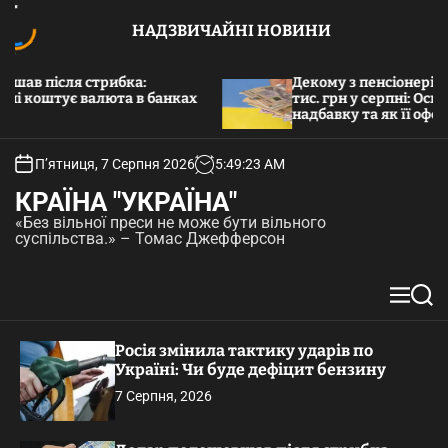
П
НАДЗВИЧАЙНІ НОВИНИ
е
р
е
шав після стрибка:
Декому з пенсіонерів в
ні коштує валюта в банках
й
тис. грн у серпні: Ось х
надбавку та як її офор
т
и
д
П’ятниця, 7 Серпня 2026
5
:
49
:
24
AM
о
КРАЇНА "УКРАЇНА"
в
«Без вільної преси не може бути вільного
м
суспільства.» – Томас Джефферсон
і
с
т
М
П
у
е
о
н
ш
Росія змінила тактику ударів по
ю
у
Україні: Чи буде дефіцит бензину
к
7 Серпня, 2026