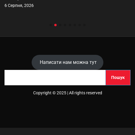
6 Серпня, 2026
Написати нам можна тут
П
Пошук
о
ш
Copyright © 2025 | All rights reserved
у
к