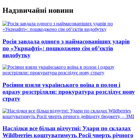
Перейти
Надзвичайні новини
до
вмісту
Росія завдала одного з наймасованіших ударів
по «Укрнафті»: пошкоджено сім об’єктів
видобутку
Росіяни взяли українського воїна в полон і
одразу розстріляли: прокуратура розслідує нову
страту
Наслідки все більш відчутні: Удари по складах
Wildberries коштуватимуть Росії чверть річного