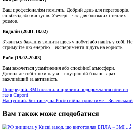
Ваш професіоналізм помітять. Добрий день для переговорів,
співбесід або виступів. Увечері – час для близьких і теплих
розмов.
Водолій (20.01-18.02)
З’явиться бажання змінити щось у побуті або навіть у собі. Не
стримуйте цю енергію – експерименти підуть на користь.
Риби (19.02-20.03)
Вам захочеться усамітнення або спокійної атмосфери.
Дозвольте собі трохи паузи – внутрішній баланс зараз
важливіший за активність.
Навігація
Попередній:
ЗМІ пояснили причини подорожчання ціни на
газ в Європі
записів
Наступний:
Без тиску на Росію війна триватиме – Зеленський
Вам також може сподобатися