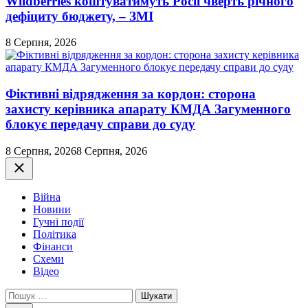
Wildberries коштуватимуть Росії чверть річного
дефіциту бюджету, – ЗМІ
8 Серпня, 2026
Фіктивні відрядження за кордон: сторона
захисту керівника апарату КМДА Загуменного
блокує передачу справи до суду
8 Серпня, 2026
8 Серпня, 2026
Закрити
Війна
Новини
Гучні події
Політика
Фінанси
Схеми
Відео
Пошук: