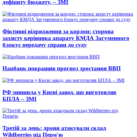
дефіциту бюджету, – ЗМІ
Фіктивні відрядження за кордон: сторона
захисту керівника апарату КМДА Загуменного
блокує передачу справи до суду
Нацбанк покращив прогноз зростання ВВП
РФ знищила у Києві завод, що виготовляв
БПЛА – ЗМІ
Третій за день: дрони атакували склад
Wildberries під Перм'ю