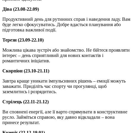
Діва (23.08-22.09)
Продуктивний день для рутинних справ і наведення ладу. Вам
буде легко сфокусуватись. Добре вдасться планування або
підготовка важливої події.
Терези (23.09-22.10)
Можлива цікава зустріч або знайомство. Не бійтеся проявляти
інтерес – день сприятливий для нових контактів і
романтичних ініціатив.
Скорпіон (23.10-21.11)
Завтра краще уникати імпульсивних рішень – емоції можуть
заважати. Приділіть час спорту чи прогулянці, щоб
заземлитись і розрядитись.
Стрілець (22.11-21.12)
Ви сповнені енергії, але її варто спрямувати в конструктивне
русло. Займіться справою, яку давно відкладали – вона
принесе результат.
Козеріг (22.12-19.01)