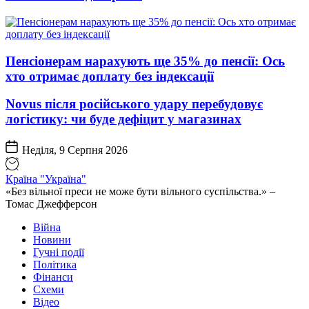
Пенсіонерам нарахують ще 35% до пенсії: Ось
хто отримає доплату без індексації
Novus після російського удару перебудовує
логістику: чи буде дефіцит у магазинах
Неділя, 9 Серпня 2026
Країна "Україна"
«Без вільної преси не може бути вільного суспільства.» –
Томас Джефферсон
Війна
Новини
Гучні події
Політика
Фінанси
Схеми
Відео