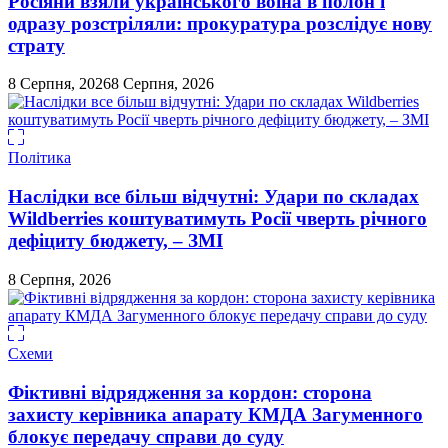
Росіяни взяли українського воїна в полон і
одразу розстріляли: прокуратура розслідує нову
страту
8 Серпня, 2026
8 Серпня, 2026
Політика
Наслідки все більш відчутні: Удари по складах
Wildberries коштуватимуть Росії чверть річного
дефіциту бюджету, – ЗМІ
8 Серпня, 2026
Схеми
Фіктивні відрядження за кордон: сторона
захисту керівника апарату КМДА Загуменного
блокує передачу справи до суду