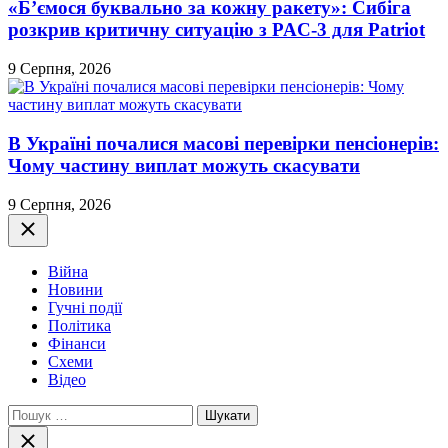
«Б’ємося буквально за кожну ракету»: Сибіга
розкрив критичну ситуацію з PAC-3 для Patriot
9 Серпня, 2026
В Україні почалися масові перевірки пенсіонерів:
Чому частину виплат можуть скасувати
9 Серпня, 2026
Закрити
Війна
Новини
Гучні події
Політика
Фінанси
Схеми
Відео
Пошук:
Закрити