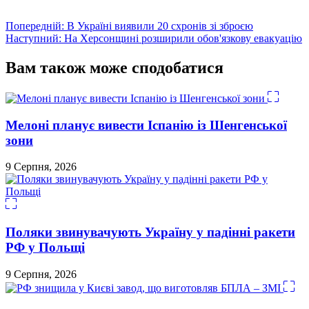
Навігація
Попередній:
В Україні виявили 20 схронів зі зброєю
Наступний:
На Херсонщині розширили обов'язкову евакуацію
записів
Вам також може сподобатися
Мелоні планує вивести Іспанію із Шенгенської
зони
9 Серпня, 2026
Поляки звинувачують Україну у падінні ракети
РФ у Польщі
9 Серпня, 2026