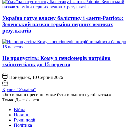
Україна готує власну балістику і «анти-Pаtriot»:
Зеленський назвав терміни перших великих
результатів
Не пропустіть: Кому з пенсіонерів потрібно
змінити банк до 15 вересня
Понеділок, 10 Серпня 2026
Країна "Україна"
«Без вільної преси не може бути вільного суспільства.» –
Томас Джефферсон
Війна
Новини
Гучні події
Політика