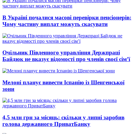
В Україні почалися масові перевірки пенсіонерів:
Чому частину виплат можуть скасувати
Очільник Південного управління Держпраці
Байдюк не вказує відомості про членів своєї сім’ї
Мелоні планує вивести Іспанію із Шенгенської
зони
4,5 млн грн за місяць: скільки у липні заробив
голова державного ПриватБанку