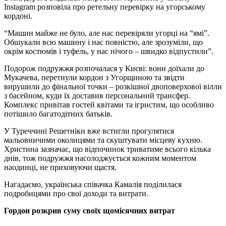
Instagram розповіла про ретельну перевірку на угорському
кордоні.
“Машин майже не було, але нас перевіряли угорці на “ямі”.
Обшукали всю машину і нас повністю, але зрозуміли, що
окрім костюмів і туфель, у нас нічого – швидко відпустили”.
Подорож подружжя розпочалася у Києві: вони доїхали до
Мукачева, перетнули кордон з Угорщиною та звідти
вирушили до фінальної точки – розкішної двоповерхової вілли
з басейном, куди їх доставив персональний трансфер.
Комплекс привітав гостей квітами та ігристим, що особливо
потішило багатодітних батьків.
У Туреччині Решетніки вже встигли прогулятися
мальовничими околицями та скуштувати місцеву кухню.
Христина зазначає, що відпочинок триватиме всього кілька
днів, тож подружжя насолоджується кожним моментом
наодинці, не приховуючи щастя.
Нагадаємо, українська співачка Камалія поділилася
подробицями про свої доходи та витрати.
Гордон розкрив суму своїх щомісячних витрат