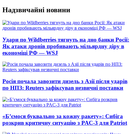
Перейти
Надзвичайні новини
до
вмісту
Удари по Wildberries тягнуть на дно банки Росії:
Як атаки дронів пробивають мільярдну діру в
економіці РФ — WSJ
Росія почала завозити дизель з Азії після ударів
по НПЗ: Reuters зафіксував незвичні поставки
«Б’ємося буквально за кожну ракету»: Сибіга
розкрив критичну ситуацію з PAC-3 для Patriot