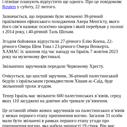
і пізніше планують відпустити ще одного. Про це повідомляє
Reuters
у суботу, 22 лютого.
Зазначається, що першими були звільнені 39-річний
ізраїльтянин ефіопського походження Авера Менгісту, якого
його сім’я називає психічно хворим і який перебував у полоні
з 2014 року, і 40-річний Таль Шохам.
Згодом бойовики відпустили 27-річного Елію Коена, 22-
річного Омера Шем Това і 23-річного Омера Венкерта.
ХАМАС їх захопив під час нападу на Ізраїль 7 жовтня 2023
року на музичному фестивалі.
Звільнених заручників передали Червоному Хресту.
Очікується, що шостий заручник, 36-річний палестинський
бедуїн з ізраїльським громадянством Хішам ас-Саїд, буде
звільнений трохи згодом.
Тепер Ізраїль має звільнити 600 палестинських в’язнів, серед
яких 110 засуджені на довічне або тривале ув’язнення.
Це останній обмін живих заручників на палестинських в’язнів
у межах першого етапу припинення вогню. Загалом 33 особи
мали бути звільнені в рамках першого етапу угоди про
припинення вогню, яка набула чинності 19 січня. Він має