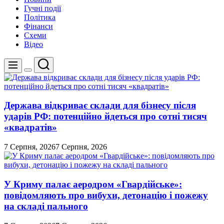
Гучні події
Політика
Фінанси
Схеми
Відео
Пошук
Меню
Перемикач
кольорового
режиму
Держава відкриває склади для бізнесу після
ударів РФ: потенційно йдеться про сотні тисяч
«квадратів»
7 Серпня, 2026
7 Серпня, 2026
У Криму палає аеродром «Гвардійське»:
повідомляють про вибухи, детонацію і пожежу
на складі пального