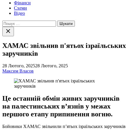
Фінанси
Схеми
Відео
Пошук:
Закрити
пошук
ХАМАС звільнив п'ятьох ізраїльських
заручників
28 Лютого, 2025
28 Лютого, 2025
Максим Власов
Це останній обмін живих заручників
на палестинських в’язнів у межах
першого етапу припинення вогню.
Бойовики ХАМАС звільнили п’ятьох ізраїльських заручників