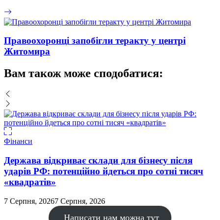
Правоохоронці запобігли теракту у центрі
Житомира
Вам також може сподобатися:
Фінанси
В
Держава відкриває склади для бізнесу після
ударів РФ: потенційно йдеться про сотні тисяч
«квадратів»
7 Серпня, 2026
7 Серпня, 2026
7
Написати нам можна тут