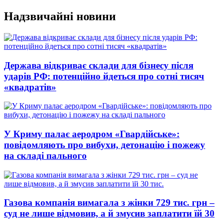
Перейти
Надзвичайні новини
до
вмісту
Держава відкриває склади для бізнесу після
ударів РФ: потенційно йдеться про сотні тисяч
«квадратів»
У Криму палає аеродром «Гвардійське»:
повідомляють про вибухи, детонацію і пожежу
на складі пального
Газова компанія вимагала з жінки 729 тис. грн –
суд не лише відмовив, а й змусив заплатити їй 30