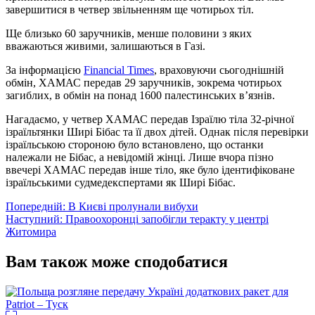
завершитися в четвер звільненням ще чотирьох тіл.
Ще близько 60 заручників, менше половини з яких
вважаються живими, залишаються в Газі.
За інформацією
Financial Times
, враховуючи сьогоднішній
обмін, ХАМАС передав 29 заручників, зокрема чотирьох
загиблих, в обмін на понад 1600 палестинських в’язнів.
Нагадаємо, у четвер ХАМАС передав Ізраїлю тіла 32-річної
ізраїльтянки Ширі Бібас та її двох дітей. Однак після перевірки
ізраїльською стороною було встановлено, що останки
належали не Бібас, а невідомій жінці. Лише вчора пізно
ввечері ХАМАС передав інше тіло, яке було ідентифіковане
ізраїльськими судмедекспертами як Ширі Бібас.
Навігація
Попередній:
В Києві пролунали вибухи
Наступний:
Правоохоронці запобігли теракту у центрі
записів
Житомира
Вам також може сподобатися