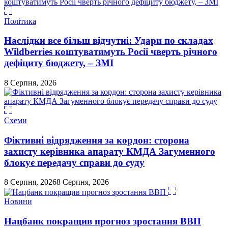
Політика
Наслідки все більш відчутні: Удари по складах
Wildberries коштуватимуть Росії чверть річного
дефіциту бюджету, – ЗМІ
8 Серпня, 2026
Схеми
Фіктивні відрядження за кордон: сторона
захисту керівника апарату КМДА Загуменного
блокує передачу справи до суду
8 Серпня, 2026
8 Серпня, 2026
Новини
Нацбанк покращив прогноз зростання ВВП