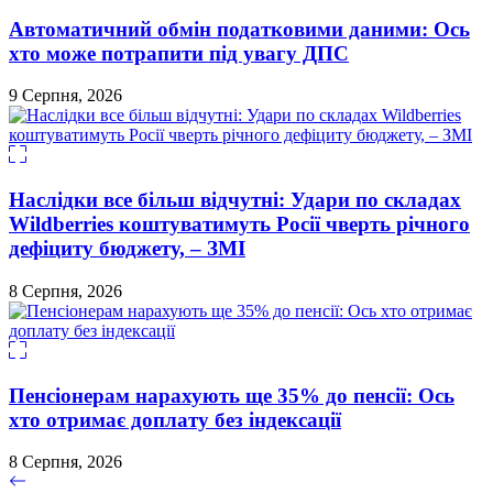
Автоматичний обмін податковими даними: Ось
хто може потрапити під увагу ДПС
9 Серпня, 2026
Наслідки все більш відчутні: Удари по складах
Wildberries коштуватимуть Росії чверть річного
дефіциту бюджету, – ЗМІ
8 Серпня, 2026
Пенсіонерам нарахують ще 35% до пенсії: Ось
хто отримає доплату без індексації
8 Серпня, 2026