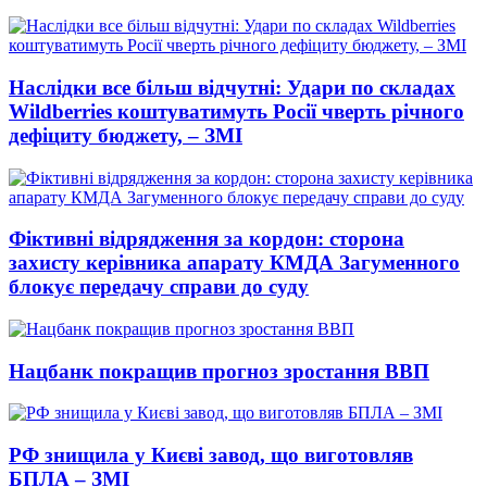
Наслідки все більш відчутні: Удари по складах
Wildberries коштуватимуть Росії чверть річного
дефіциту бюджету, – ЗМІ
Фіктивні відрядження за кордон: сторона
захисту керівника апарату КМДА Загуменного
блокує передачу справи до суду
Нацбанк покращив прогноз зростання ВВП
РФ знищила у Києві завод, що виготовляв
БПЛА – ЗМІ