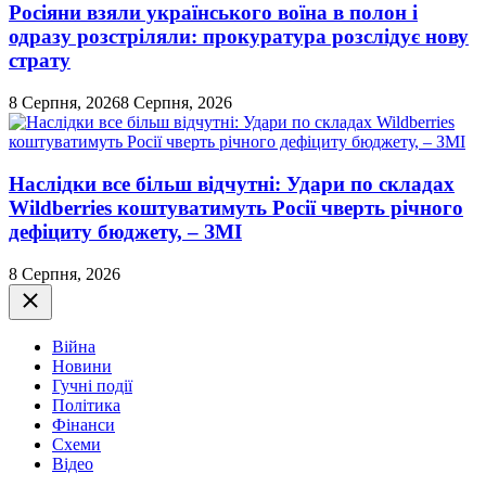
Росіяни взяли українського воїна в полон і
одразу розстріляли: прокуратура розслідує нову
страту
8 Серпня, 2026
8 Серпня, 2026
Наслідки все більш відчутні: Удари по складах
Wildberries коштуватимуть Росії чверть річного
дефіциту бюджету, – ЗМІ
8 Серпня, 2026
Закрити
Війна
Новини
Гучні події
Політика
Фінанси
Схеми
Відео