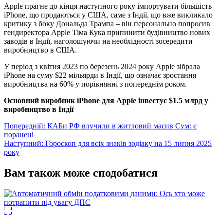
Apple прагне до кінця наступного року імпортувати більшість
iPhone, що продаються у США, саме з Індії, що вже викликало
критику з боку Дональда Трампа – він персонально попросив
гендиректора Apple Тіма Кука припинити будівництво нових
заводів в Індії, наголошуючи на необхідності зосередити
виробництво в США.
У період з квітня 2023 по березень 2024 року Apple зібрала
iPhone на суму $22 мільярди в Індії, що означає зростання
виробництва на 60% у порівнянні з попереднім роком.
Основний виробник iPhone для Apple інвестує $1.5 млрд у
виробництво в Індії
Навігація
Попередній:
КАБи РФ влучили в житловий масив Сум: є
поранені
записів
Наступний:
Гороскоп для всіх знаків зодіаку на 15 липня 2025
року
Вам також може сподобатися