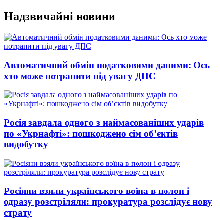
Перейти
Надзвичайні новини
до
вмісту
Автоматичний обмін податковими даними: Ось
хто може потрапити під увагу ДПС
Росія завдала одного з наймасованіших ударів
по «Укрнафті»: пошкоджено сім об’єктів
видобутку
Росіяни взяли українського воїна в полон і
одразу розстріляли: прокуратура розслідує нову
страту