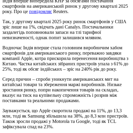
Індія вперше випередила КНР за обсягами постачання
смартфонів на американський ринок у другому кварталі 2025
року. Про це
повідомляє
Reuters.
Так, у другому кварталі 2025 року ринок смартфонів у США
зріс лише на 1%, свідчать дані Canalys. Постачальники
заздалегідь поповнювали запаси на тлі тарифної
невизначеності, однак попит залишився млявим.
Водночас Індія вперше стала головним виробничим хабом
смартфонів для американського ринку, переважно завдяки
компанії Apple, котра прискорила перенесення виробництва з
Китаю. Частка китайських зібраних пристроїв упала з 61% до
25%, тоді як обсяг індійських – зріс на 240% рік до року.
Серед причин – спроби уникнути американських мит на
китайські товари та збереження маржі виробників. Низьке
зростання ринку, попри накопичення товарів на складах,
вказує на тиск на купівельну спроможність і розрив між
поставками та реальними продажами.
Зауважується, що Apple скоротила продажі на 11%, до 13,3
млн, тоді як Samsung збільшила на 38%, до 8,3 млн пристроїв.
Також зросли продажі у Motorola та Google, тоді як TCL
зафіксувала спад на 23%.