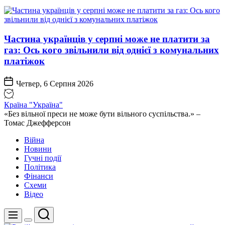
Частина українців у серпні може не платити за
газ: Ось кого звільнили від однієї з комунальних
платіжок
Четвер, 6 Серпня 2026
Країна "Україна"
«Без вільної преси не може бути вільного суспільства.» –
Томас Джефферсон
Війна
Новини
Гучні події
Політика
Фінанси
Схеми
Відео
Пошук
Меню
Перемикач