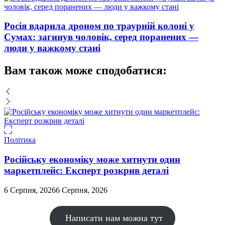
Росія вдарила дроном по траурній колоні у
Сумах: загинув чоловік, серед поранених —
люди у важкому стані
Вам також може сподобатися:
Політика
Російську економіку може хитнути один
маркетплейс: Експерт розкрив деталі
6 Серпня, 2026
6 Серпня, 2026
5
Написати нам можна тут