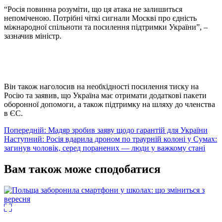
“Росія повинна розуміти, що ця атака не залишиться
непоміченою. Потрібні чіткі сигнали Москві про єдність
міжнародної спільноти та посилення підтримки України”, –
зазначив міністр.
Він також наголосив на необхідності посилення тиску на
Росію та заявив, що Україна має отримати додаткові пакети
оборонної допомоги, а також підтримку на шляху до членства
в ЄС.
Навігація
Попередній:
Мадяр зробив заяву щодо гарантій для України
Наступний:
Росія вдарила дроном по траурній колоні у Сумах:
записів
загинув чоловік, серед поранених — люди у важкому стані
Вам також може сподобатися