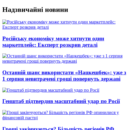
Перейти
Надзвичайні новини
до
вмісту
Російську економіку може хитнути один
маркетплейс: Експерт розкрив деталі
Останній шанс використати «Нацкешбек»: уже з
1 серпня невитрачені гроші повернуть державі
Генштаб підтвердив масштабний удар по Росії
Гроші закінчуються? Більшість регіонів РФ