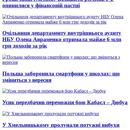
опинилися у фінансовій пастці
Очільниця департаменту внутрішнього аудиту
НБУ Олена Авраменко отримала майже 6 млн
грн доходів за рік
Польща заборонила смартфони у школах: що
зміниться з вересня
Усик передбачив переможця бою Кабаєл – Дюбуа
У Хмельницькому пролунали потужні вибухи