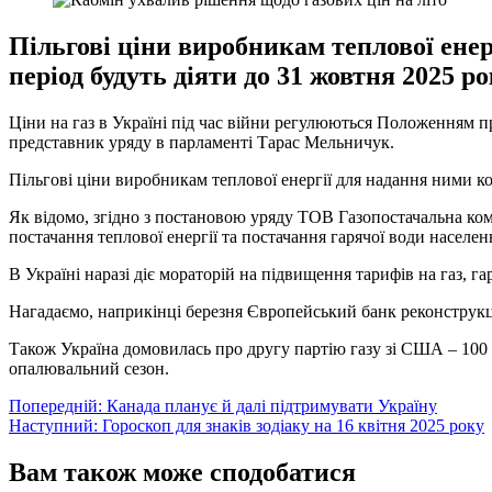
Пільгові ціни виробникам теплової ен
період будуть діяти до 31 жовтня 2025 ро
Ціни на газ в Україні під час війни регулюються Положенням п
представник уряду в парламенті Тарас Мельничук.
Пільгові ціни виробникам теплової енергії для надання ними к
Як відомо, згідно з постановою уряду ТОВ Газопостачальна ком
постачання теплової енергії та постачання гарячої води населе
В Україні наразі діє мораторій на підвищення тарифів на газ, га
Нагадаємо, наприкінці березня Європейський банк реконструкції
Також Україна домовилась про другу партію газу зі США – 100 
опалювальний сезон.
Навігація
Попередній:
Канада планує й далі підтримувати Україну
Наступний:
Гороскоп для знаків зодіаку на 16 квітня 2025 року
записів
Вам також може сподобатися