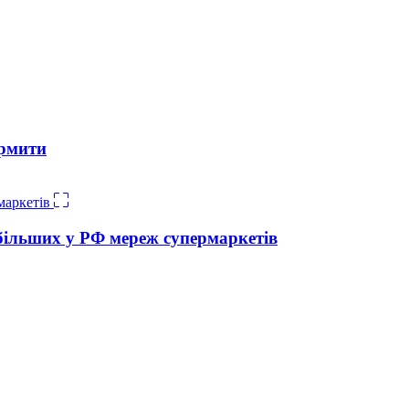
ормити
йбільших у РФ мереж супермаркетів