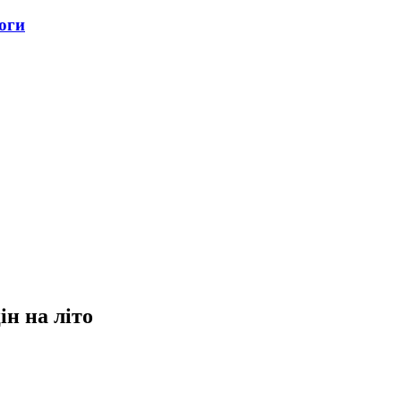
оги
н на літо