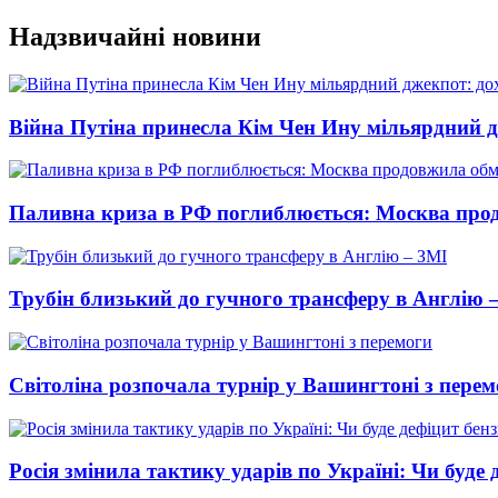
Перейти
Надзвичайні новини
до
вмісту
Війна Путіна принесла Кім Чен Ину мільярдний д
Паливна криза в РФ поглиблюється: Москва про
Трубін близький до гучного трансферу в Англію 
Світоліна розпочала турнір у Вашингтоні з перем
Росія змінила тактику ударів по Україні: Чи буде 