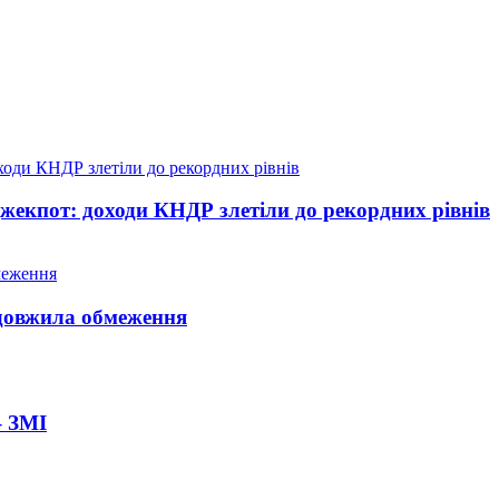
жекпот: доходи КНДР злетіли до рекордних рівнів
довжила обмеження
– ЗМІ