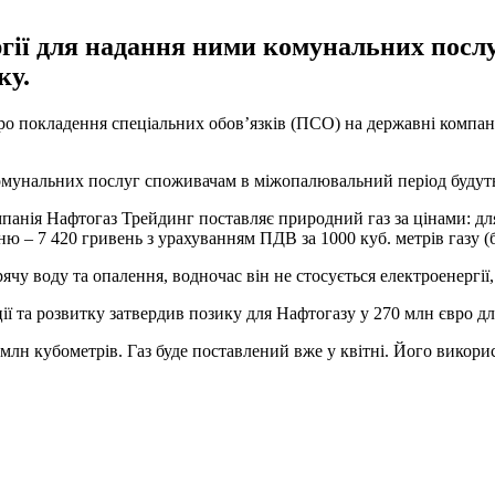
ергії для надання ними комунальних пос
ку.
ро покладення спеціальних обов’язків (ПСО) на державні компан
омунальних послуг споживачам в міжопалювальний період будуть 
панія Нафтогаз Трейдинг поставляє природний газ за цінами: для
нню – 7 420 гривень з урахуванням ПДВ за 1000 куб. метрів газу 
рячу воду та опалення, водночас він не стосується електроенергії
 та розвитку затвердив позику для Нафтогазу у 270 млн євро для 
млн кубометрів. Газ буде поставлений вже у квітні. Його викори