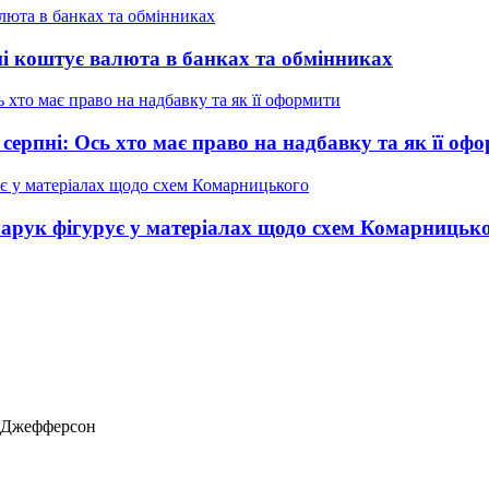
ні коштує валюта в банках та обмінниках
 серпні: Ось хто має право на надбавку та як її оф
нчарук фігурує у матеріалах щодо схем Комарницьк
ас Джефферсон