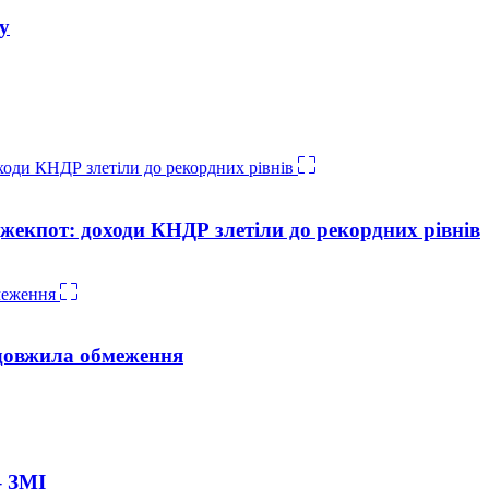
ку
жекпот: доходи КНДР злетіли до рекордних рівнів
довжила обмеження
– ЗМІ