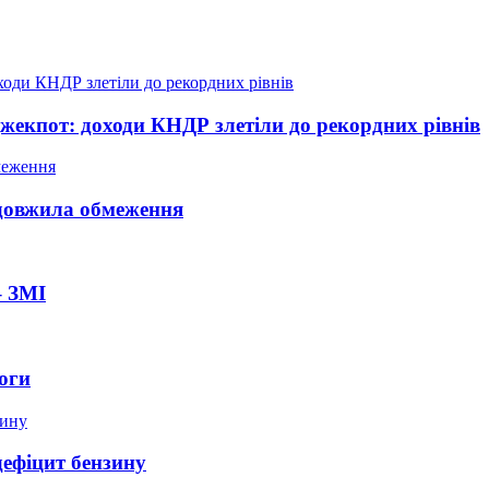
жекпот: доходи КНДР злетіли до рекордних рівнів
довжила обмеження
– ЗМІ
оги
дефіцит бензину