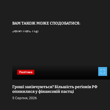
а
п
и
ВАМ ТАКОЖ МОЖЕ СПОДОБАТИСЯ:
с
і
в
Політика
ї
Гроші закінчуються? Більшість регіонів РФ
опинилися у фінансовій пастці
5 Серпня, 2026