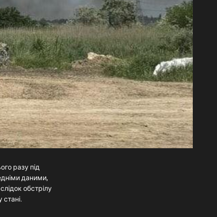
ого разу під
едніми даними,
слідок обстрілу
 стані.