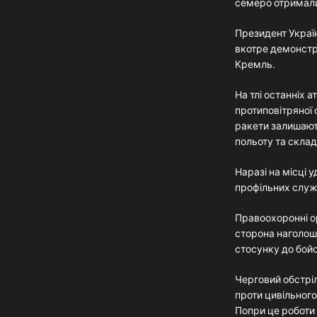
семеро отримали
Президент Україн
вкотре демонстр
Кремль.
На тлі останніх 
протиповітряної 
ракети залишают
польоту та скла
Наразі на місці 
профільних служ
Правоохоронні о
сторона наголошу
стосунку до бой
Черговий обстрі
проти цивільного
Попри це роботи 