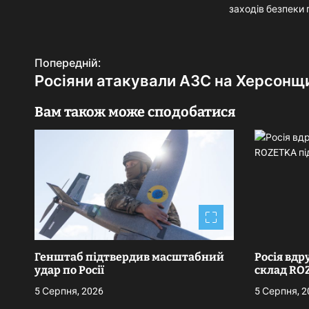
заходів безпеки 
Н
Попередній:
Росіяни атакували АЗС на Херсонщин
а
в
Вам також може сподобатися
і
г
а
ц
і
Генштаб підтвердив масштабний
Росія вдр
я
удар по Росії
склад RO
з
5 Серпня, 2026
5 Серпня, 2