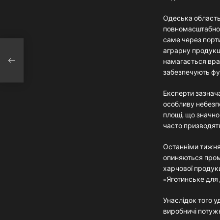
Одеська область 
повномасштабного
саме через порт
аграрну продукці
намагається враж
забезпечують фу
Експерти зазнача
особливу небезпе
площі, що значно
часто призводять
Останніми тижня
опиняються проми
харчової продукц
«Яготинське для д
Унаслідок того 
виробничі потужн