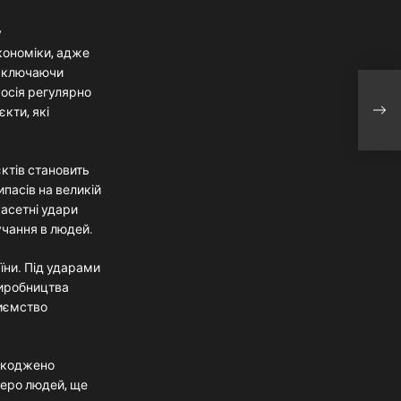
у
кономіки, адже
 включаючи
Лід
Росія регулярно
Ірп
кти, які
зат
пер
ктів становить
ипасів на великій
касетні удари
учання в людей.
їни. Під ударами
виробництва
риємство
ошкоджено
веро людей, ще