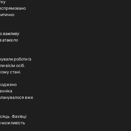
тку
ілеспрямовано
ритично
но важливу
а атака по
нували роботи із
и вісім осіб.
ому стані.
шкоджено
ехніка
 планувалося вже
сяць. Фахівці
и можливість