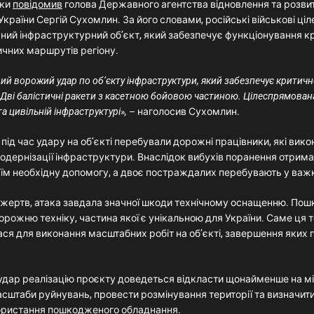
аки
повідомив
голова Державного агентства відновлення та розви
країни Сергій Сухомлин. За його словами, російські військові ц
ьний інфраструктурний об’єкт, який забезпечує функціонування к
ичних маршрутів регіону.
ий ворожий удар по об’єкту інфраструктури, який забезпечує критич
. Дві балістичні ракети з касетною бойовою частиною. Цілеспрямован
а цивільній інфраструктурі»,
– наголосив Сухомлин.
 під час удару на об’єкті перебували дорожні працівники, які вико
одернізації інфраструктури. Внаслідок вибухів поранення отримал
їм необхідну допомогу, а двоє постраждалих перебувають у важк
жертв, атака завдала значної шкоди технічному оснащенню. По
орожню техніку, частина якої є унікальною для України. Саме ця т
ся для виконання масштабних робіт на об’єкті, завершення яких
удар реалізацію проєкту доведеться відкласти щонайменше на мі
асштаби руйнувань, провести розмінування території та визначит
ористання пошкодженого обладнання.