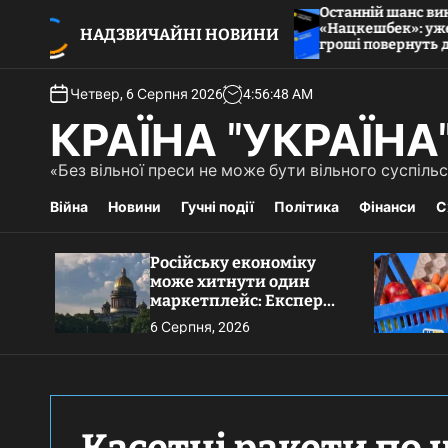
П
Останній шанс використати
тнути один
«Нацкешбек»: уже з 1 серпня невитра
е
НАДЗВИЧАЙНІ НОВИНИ
в деталі
гроші повернуть державі
р
е
Четвер, 6 Серпня 2026
4
:
56
:
49
AM
й
т
КРАЇНА "УКРАЇНА
и
д
«Без вільної преси не може бути вільного суспіл
о
Війна
Новини
Гучні події
Політика
Фінанси
С
в
м
і
Російську економіку
с
може хитнути один
т
маркетплейс: Експерт
у
розкрив деталі
6 Серпня, 2026