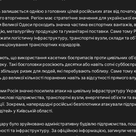
залишається однією з головних цілей російських атак від початк
 вторгнення. Регіон має стратегічне значення для української е
и Великої Одеси проходить значна частина експортних вантажів,
ю, металургійну продукцію та гуманітарні поставки. Саме тому 
ати логістичну інфраструктуру, транспортні вузли, склади та об’є
нкціонування транспортних коридорів.
ють, що використання касетних боєприпасів проти цивільних об’є
ку. Такі боєголовки розсіюють десятки або навіть сотні суббоєпр
 збільшує ризик для людей, які перебувають поблизу. Саме тому 
 до великої кількості поранених навіть за відсутності прямого вл
ми Росія значно посилила атаки на цивільну інфраструктуру Укра
слові підприємства, транспортні вузли, енергетичні об’єкти та 
ії. Зокрема, напередодні російські безпілотники атакували підп
ітей» у Київській області.
удару було зруйновано адміністративну будівлю підприємства, п
ості та інфраструктуру. За офіційною інформацією, загинули чет