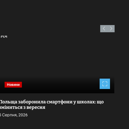
Новини
Польща заборонила смартфони у школах: що
Уси
зміниться з вересня
Дю
5 Серпня, 2026
5 Се