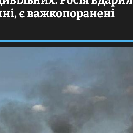
цивільних: Росія вдари
ні, є важкопоранені