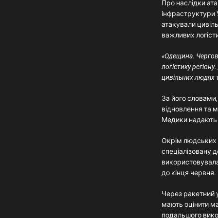
Про наслідки ат
інфраструктури У
атакували цивіл
важливих логіст
«Одещина. Чергов
логістику регіону
цивільних людях т
За його словами,
відновлення та м
Медики надають 
Окрім людських 
спеціалізовану д
використовувала
до кінця червня.
Через ракетний 
мають оцінити м
подальшого вик