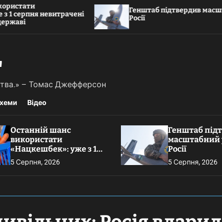
Генштаб підтвердив масштабний удар по
чені
Росії
"
ьства.» – Томас Джефферсон
хеми
Відео
Останній шанс
Генштаб під
використати
масштабний 
«Нацкешбек»: уже з 1
Росії
серпня невитрачені
5 Серпня, 2026
5 Серпня, 2026
гроші повернуть
державі