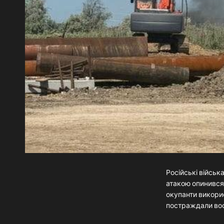
Російські військ
атакою опинився 
окупанти викорис
постраждали вос