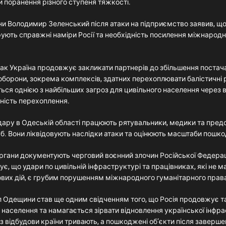
 поранення різного ступеня тяжкості.
и Володимир Зеленський після атаки на підприємство заявив, що
ують справжні наміри Росії та необхідність посилення міжнародн
атак Україна продовжує закликати партнерів до збільшення поста
оборони, зокрема комплексів, здатних перехоплювати балістичні 
ься однією з найбільших загроз для цивільного населення через 
дність перехоплення.
удару в Одеській області працюють рятувальники, медики та пре
б. Вони ліквідовують наслідки атаки та оцінюють масштаби пошк
ргани документують черговий воєнний злочин Російської Федераці
є, що удари по цивільній інфраструктурі та працівниках, які не 
ових дій, є грубим порушенням міжнародного гуманітарного прав
л Одещини став ще одним свідченням того, що Росія продовжує т
 населення та намагається зірвати відновлення української інфр
з відбудови країни тривають, а пошкоджені об’єкти після заверш