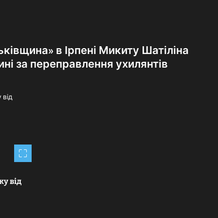
ьківщина» в Ірпені Микиту Шатіліна
ині за переправлення ухилянтів
ку від