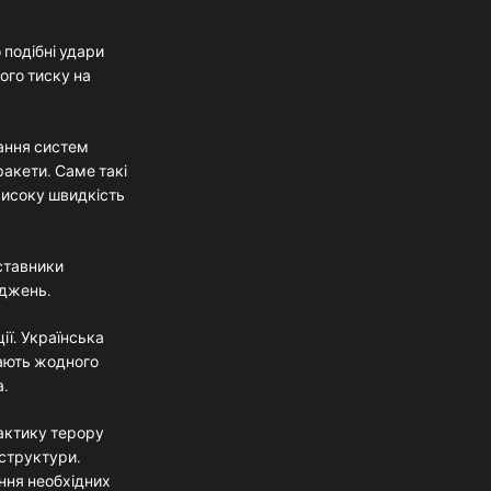
 подібні удари
ого тиску на
чання систем
ракети. Саме такі
високу швидкість
дставники
оджень.
ї. Українська
мають жодного
а.
актику терору
аструктури.
ення необхідних