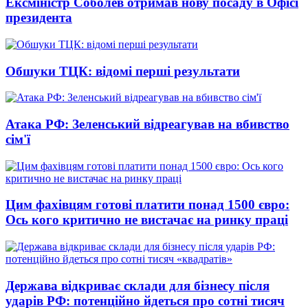
Ексміністр Соболев отримав нову посаду в Офісі
президента
Обшуки ТЦК: відомі перші результати
Атака РФ: Зеленський відреагував на вбивство
сім'ї
Цим фахівцям готові платити понад 1500 євро:
Ось кого критично не вистачає на ринку праці
Держава відкриває склади для бізнесу після
ударів РФ: потенційно йдеться про сотні тисяч