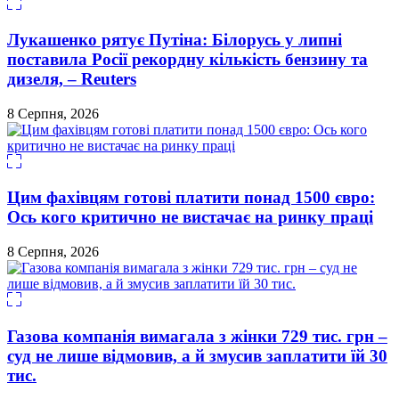
Лукашенко рятує Путіна: Білорусь у липні
поставила Росії рекордну кількість бензину та
дизеля, – Reuters
8 Серпня, 2026
Цим фахівцям готові платити понад 1500 євро:
Ось кого критично не вистачає на ринку праці
8 Серпня, 2026
Газова компанія вимагала з жінки 729 тис. грн –
суд не лише відмовив, а й змусив заплатити їй 30
тис.