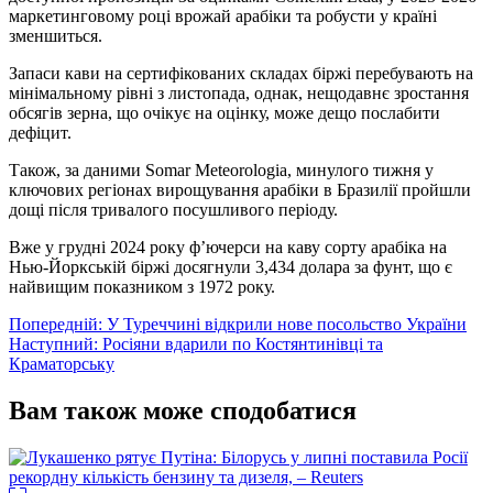
маркетинговому році врожай арабіки та робусти у країні
зменшиться.
Запаси кави на сертифікованих складах біржі перебувають на
мінімальному рівні з листопада, однак, нещодавнє зростання
обсягів зерна, що очікує на оцінку, може дещо послабити
дефіцит.
Також, за даними Somar Meteorologia, минулого тижня у
ключових регіонах вирощування арабіки в Бразилії пройшли
дощі після тривалого посушливого періоду.
Вже у грудні 2024 року ф’ючерси на каву сорту арабіка на
Нью-Йоркській біржі досягнули 3,434 долара за фунт, що є
найвищим показником з 1972 року.
Навігація
Попередній:
У Туреччині відкрили нове посольство України
Наступний:
Росіяни вдарили по Костянтинівці та
записів
Краматорську
Вам також може сподобатися