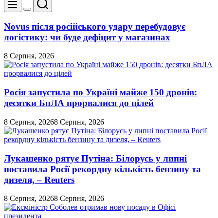
Пошук
Меню
Перемикач
кольорового
Novus після російського удару перебудовує
режиму
логістику: чи буде дефіцит у магазинах
8 Серпня, 2026
Росія запустила по Україні майже 150 дронів:
десятки БпЛА прорвалися до цілей
8 Серпня, 2026
8 Серпня, 2026
Лукашенко рятує Путіна: Білорусь у липні
поставила Росії рекордну кількість бензину та
дизеля, – Reuters
8 Серпня, 2026
8 Серпня, 2026