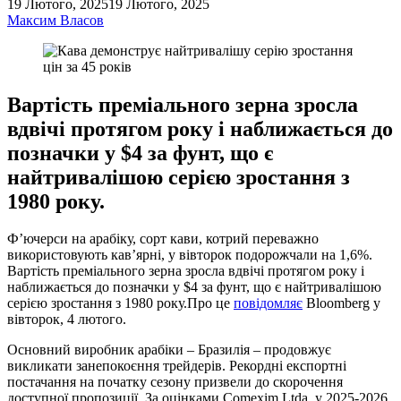
19 Лютого, 2025
19 Лютого, 2025
Максим Власов
Вартість преміального зерна зросла
вдвічі протягом року і наближається до
позначки у $4 за фунт, що є
найтривалішою серією зростання з
1980 року.
Ф’ючерси на арабіку, сорт кави, котрий переважно
використовують кав’ярні, у вівторок подорожчали на 1,6%.
Вартість преміального зерна зросла вдвічі протягом року і
наближається до позначки у $4 за фунт, що є найтривалішою
серією зростання з 1980 року.Про це
повідомляє
Bloomberg у
вівторок, 4 лютого.
Основний виробник арабіки – Бразилія – продовжує
викликати занепокоєння трейдерів. Рекордні експортні
постачання на початку сезону призвели до скорочення
доступної пропозиції. За оцінками Comexim Ltda, у 2025-2026