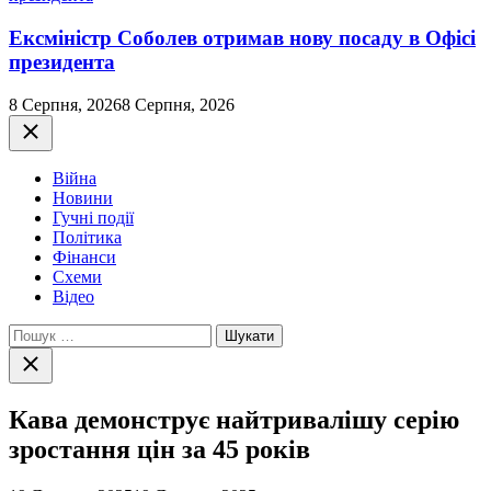
Ексміністр Соболев отримав нову посаду в Офісі
президента
8 Серпня, 2026
8 Серпня, 2026
Закрити
Війна
Новини
Гучні події
Політика
Фінанси
Схеми
Відео
Пошук:
Закрити
пошук
Кава демонструє найтривалішу серію
зростання цін за 45 років