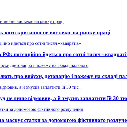
ь кого критично не вистачає на ринку праці
в РФ: потенційно йдеться про сотні тисяч «квадраті
яють про вибухи, детонацію і пожежу на складі па
уд не лише відмовив, а й змусив заплатити їй 30 ти
а маскує статки за допомогою фіктивного розлуч