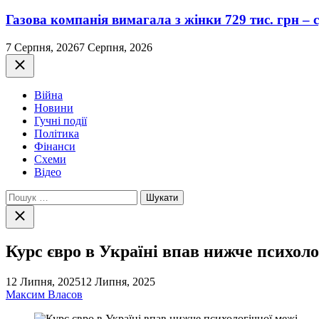
Газова компанія вимагала з жінки 729 тис. грн – с
7 Серпня, 2026
7 Серпня, 2026
Закрити
Війна
Новини
Гучні події
Політика
Фінанси
Схеми
Відео
Пошук:
Закрити
пошук
Курс євро в Україні впав нижче психоло
12 Липня, 2025
12 Липня, 2025
Максим Власов