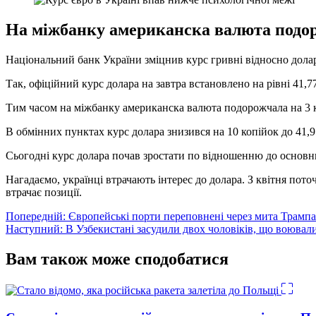
На міжбанку американска валюта подоро
Національний банк України зміцнив курс гривні відносно долар
Так, офіційний курс долара на завтра встановлено на рівні 41,77
Тим часом на міжбанку американска валюта подорожчала на 3 к
В обмінних пунктах курс долара знизився на 10 копійок до 41,95
Сьогодні курс долара почав зростати по відношенню до основн
Нагадаємо, українці втрачають інтерес до долара. З квітня по
втрачає позиції.
Навігація
Попередній:
Європейські порти переповнені через мита Трампа
Наступний:
В Узбекистані засудили двох чоловіків, що воювали
записів
Вам також може сподобатися