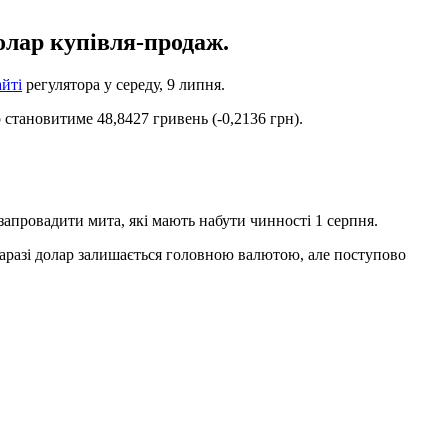
олар купівля-продаж.
айті
регулятора у середу, 9 липня.
р становитиме 48,8427 гривень (-0,2136 грн).
апровадити мита, які мають набути чинності 1 серпня.
 Наразі долар залишається головною валютою, але поступово