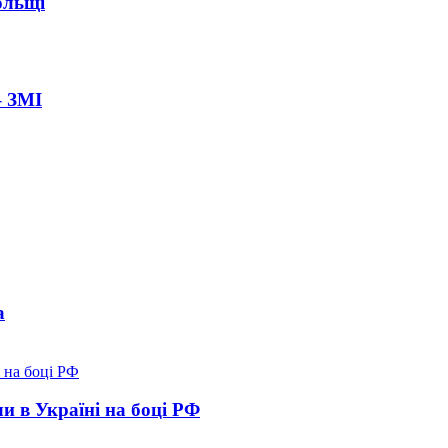
ольщі
– ЗМІ
а
и в Україні на боці РФ