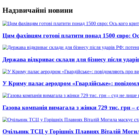
Перейти
Надзвичайні новини
до
вмісту
Цим фахівцям готові платити понад 1500 євро: Ос
Держава відкриває склади для бізнесу після ударі
У Криму палає аеродром «Гвардійське»: повідомл
Газова компанія вимагала з жінки 729 тис. грн – с
Очільник ТСЦ у Горішніх Плавнях Віталій Могил