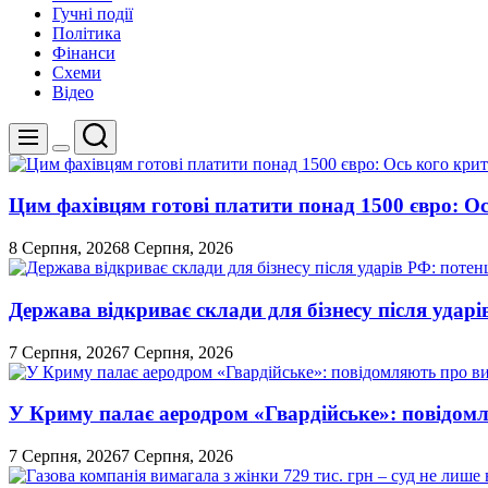
Гучні події
Політика
Фінанси
Схеми
Відео
Пошук
Меню
Перемикач
кольорового
режиму
Цим фахівцям готові платити понад 1500 євро: Ос
8 Серпня, 2026
8 Серпня, 2026
Держава відкриває склади для бізнесу після ударі
7 Серпня, 2026
7 Серпня, 2026
У Криму палає аеродром «Гвардійське»: повідомл
7 Серпня, 2026
7 Серпня, 2026