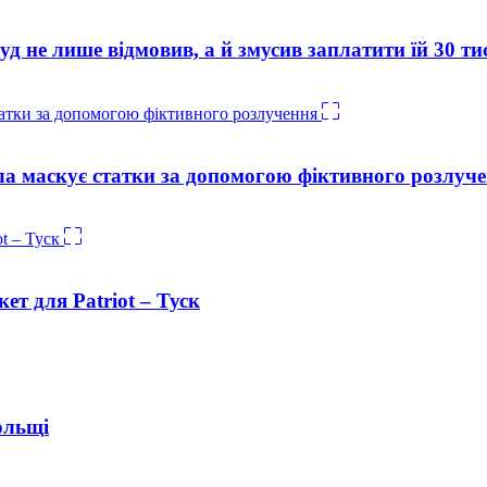
уд не лише відмовив, а й змусив заплатити їй 30 ти
а маскує статки за допомогою фіктивного розлуч
ет для Patriot – Туск
ольщі