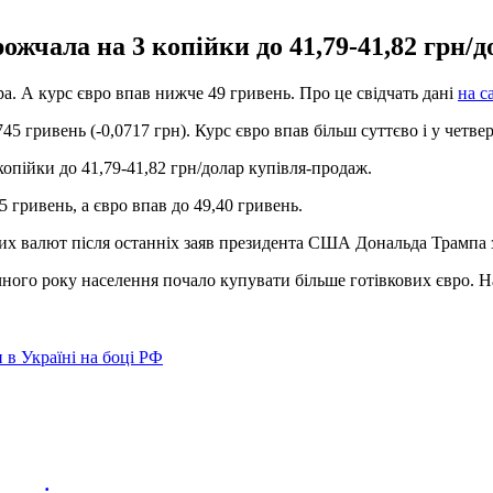
жчала на 3 копійки до 41,79-41,82 грн/д
а. А курс євро впав нижче 49 гривень. Про це свідчать дані
на с
45 гривень (-0,0717 грн). Курс євро впав більш суттєво і у четве
опійки до 41,79-41,82 грн/долар купівля-продаж.
 гривень, а євро впав до 49,40 гривень.
их валют після останніх заяв президента США Дональда Трампа з
точного року населення почало купувати більше готівкових євро.
 в Україні на боці РФ