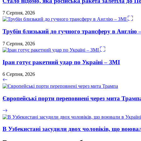
Стало відомо, яка російська ракета залетіла до П
7 Серпня, 2026
Трубін близький до гучного трансферу в Англію 
7 Серпня, 2026
Іран готує ракетний удар по Україні – ЗМІ
6 Серпня, 2026
Європейські порти переповнені через мита Трамп
В Узбекистані засудили двох чоловіків, що воювал