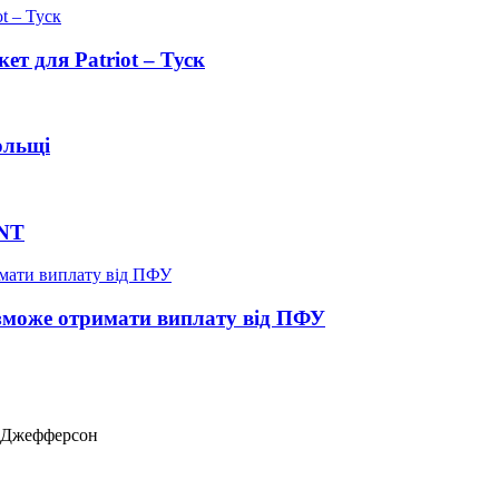
ет для Patriot – Туск
ольщі
INT
е зможе отримати виплату від ПФУ
ас Джефферсон