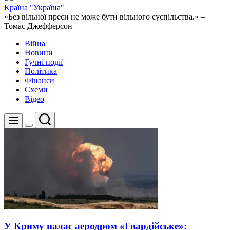
Країна "Україна"
«Без вільної преси не може бути вільного суспільства.» –
Томас Джефферсон
Війна
Новини
Гучні події
Політика
Фінанси
Схеми
Відео
Пошук
Меню
Перемикач
кольорового
режиму
У Криму палає аеродром «Гвардійське»: