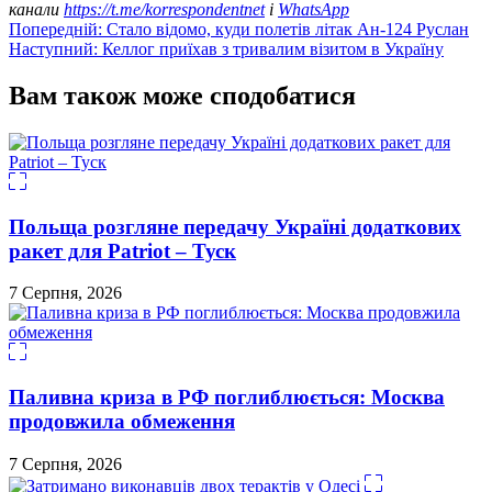
канали
https://t.me/korrespondentnet
і
WhatsApp
Навігація
Попередній:
Стало відомо, куди полетів літак Ан-124 Руслан
Наступний:
Келлог приїхав з тривалим візитом в Україну
записів
Вам також може сподобатися
Польща розгляне передачу Україні додаткових
ракет для Patriot – Туск
7 Серпня, 2026
Паливна криза в РФ поглиблюється: Москва
продовжила обмеження
7 Серпня, 2026