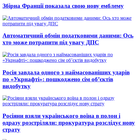
Збірна Франції показала свою нову емблему
Автоматичний обмін податковими даними: Ось
хто може потрапити під увагу ДПС
Росія завдала одного з наймасованіших ударів
по «Укрнафті»: пошкоджено сім об’єктів
видобутку
Росіяни взяли українського воїна в полон і
одразу розстріляли: прокуратура розслідує нову
страту