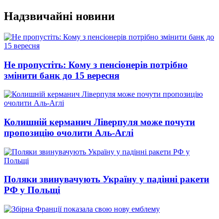
Перейти
Надзвичайні новини
до
вмісту
Не пропустіть: Кому з пенсіонерів потрібно
змінити банк до 15 вересня
Колишній керманич Ліверпуля може почути
пропозицію очолити Аль-Аглі
Поляки звинувачують Україну у падінні ракети
РФ у Польщі