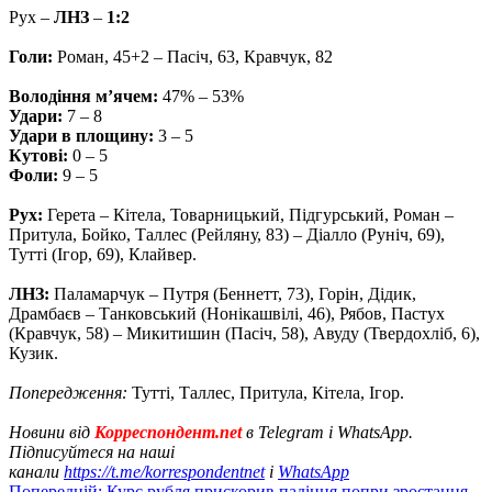
Рух –
ЛНЗ
–
1:2
Голи:
Роман, 45+2 – Пасіч, 63, Кравчук, 82
Володіння м’ячем:
47% – 53%
Удари:
7 – 8
Удари в площину:
3 – 5
Кутові:
0 – 5
Фоли:
9 – 5
Рух:
Герета – Кітела, Товарницький, Підгурський, Роман –
Притула, Бойко, Таллес (Рейляну, 83) – Діалло (Руніч, 69),
Тутті (Ігор, 69), Клайвер.
ЛНЗ:
Паламарчук – Путря (Беннетт, 73), Горін, Дідик,
Драмбаєв – Танковський (Нонікашвілі, 46), Рябов, Пастух
(Кравчук, 58) – Микитишин (Пасіч, 58), Авуду (Твердохліб, 6),
Кузик.
Попередження:
Тутті, Таллес, Притула, Кітела, Ігор.
Новини від
Корреспондент.net
в Telegram і WhatsApp.
Підписуйтеся на наші
канали
https://t.me/korrespondentnet
і
WhatsApp
Попередній:
Курс рубля прискорив падіння попри зростання