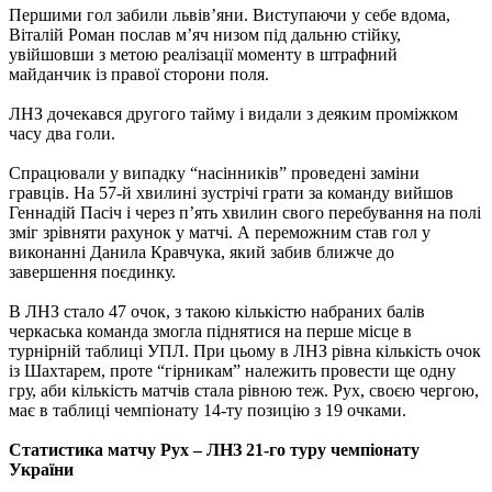
Першими гол забили львів’яни. Виступаючи у себе вдома,
Віталій Роман послав м’яч низом під дальню стійку,
увійшовши з метою реалізації моменту в штрафний
майданчик із правої сторони поля.
ЛНЗ дочекався другого тайму і видали з деяким проміжком
часу два голи.
Спрацювали у випадку “насінників” проведені заміни
гравців. На 57-й хвилині зустрічі грати за команду вийшов
Геннадій Пасіч і через п’ять хвилин свого перебування на полі
зміг зрівняти рахунок у матчі. А переможним став гол у
виконанні Данила Кравчука, який забив ближче до
завершення поєдинку.
В ЛНЗ стало 47 очок, з такою кількістю набраних балів
черкаська команда змогла піднятися на перше місце в
турнірній таблиці УПЛ. При цьому в ЛНЗ рівна кількість очок
із Шахтарем, проте “гірникам” належить провести ще одну
гру, аби кількість матчів стала рівною теж. Рух, своєю чергою,
має в таблиці чемпіонату 14-ту позицію з 19 очками.
Статистика матчу Рух – ЛНЗ 21-го туру чемпіонату
України