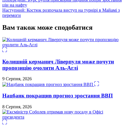
Навігація
цін на нафту
записів
Наступний:
Костюк розпочала виступ на турнірі в Майамі з
перемоги
Вам також може сподобатися
Колишній керманич Ліверпуля може почути
пропозицію очолити Аль-Аглі
9 Серпня, 2026
Нацбанк покращив прогноз зростання ВВП
8 Серпня, 2026