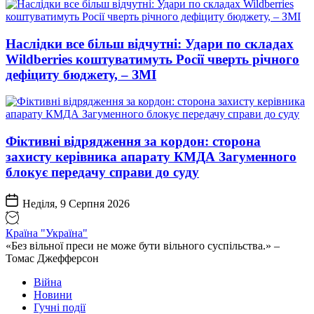
Наслідки все більш відчутні: Удари по складах
Wildberries коштуватимуть Росії чверть річного
дефіциту бюджету, – ЗМІ
Фіктивні відрядження за кордон: сторона
захисту керівника апарату КМДА Загуменного
блокує передачу справи до суду
Неділя, 9 Серпня 2026
Країна "Україна"
«Без вільної преси не може бути вільного суспільства.» –
Томас Джефферсон
Війна
Новини
Гучні події