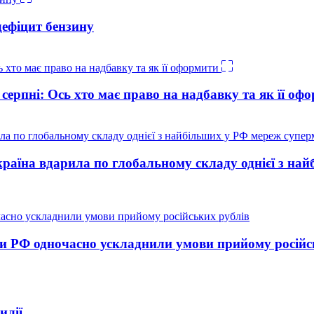
дефіцит бензину
 серпні: Ось хто має право на надбавку та як її оф
країна вдарила по глобальному складу однієї з на
ди РФ одночасно ускладнили умови прийому російс
илії