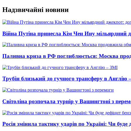
Перейти
Надзвичайні новини
до
вмісту
Війна Путіна принесла Кім Чен Ину мільярдний д
Паливна криза в РФ поглиблюється: Москва про
Трубін близький до гучного трансферу в Англію 
Світоліна розпочала турнір у Вашингтоні з перем
Росія змінила тактику ударів по Україні: Чи буде 