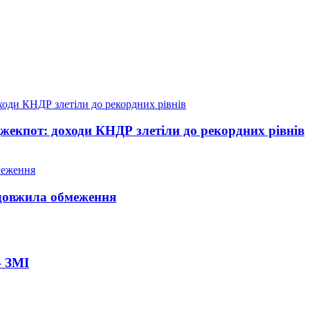
жекпот: доходи КНДР злетіли до рекордних рівнів
довжила обмеження
– ЗМІ