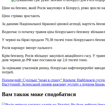
Ціни на бензин, який Росія закуповує в Білорусі, різко зросли 
Ціни стрімко зростають
За даними Національної біржової цінової агенції, вартість бензи
Водночас із початку травня ціна білоруського бензину збільшила
У червні на біржі продали 79,38 тисячі тонн білоруського бензи
Росія нарощує імпорт пального
Крім бензину, Росія збільшує закупівлі авіаційного гасу. У трав
днів червня до РФ вже поставили ще 2,6 тисячі тонн.
За оцінками учасників ринку, білоруські нафтопереробні завод
потреб.
Навігація
Попередній:
Суцільні “ножі в спину” Кремля: Найближчі сусі
Наступний:
Зеленський провів важливу зустріч з лідером Бразил
записів
Вам також може сподобатися