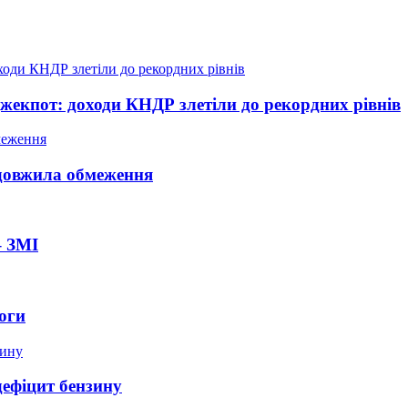
жекпот: доходи КНДР злетіли до рекордних рівнів
довжила обмеження
– ЗМІ
оги
дефіцит бензину