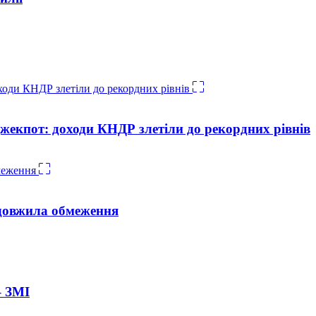
жекпот: доходи КНДР злетіли до рекордних рівнів
довжила обмеження
– ЗМІ