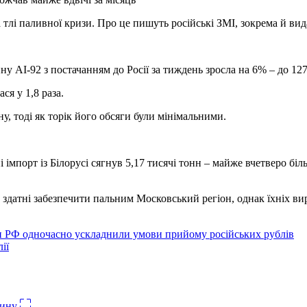
на тлі паливної кризи. Про це пишуть російські ЗМІ, зокрема й в
ну АІ-92 з постачанням до Росії за тиждень зросла на 6% – до 127
ся у 1,8 раза.
ну, тоді як торік його обсяги були мінімальними.
ні імпорт із Білорусі сягнув 5,17 тисячі тонн – майже вчетверо бі
и здатні забезпечити пальним Московський регіон, однак їхніх 
ди РФ одночасно ускладнили умови прийому російських рублів
ії