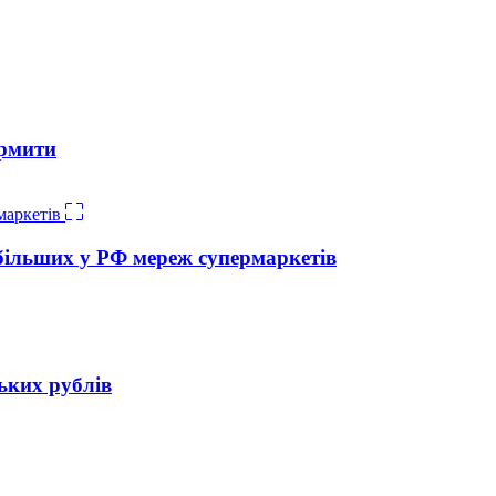
ормити
йбільших у РФ мереж супермаркетів
ьких рублів