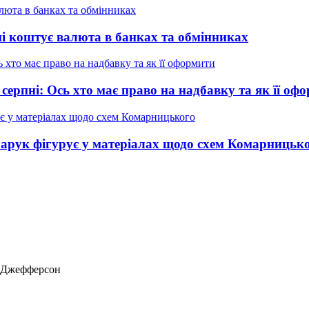
ні коштує валюта в банках та обмінниках
 серпні: Ось хто має право на надбавку та як її оф
нчарук фігурує у матеріалах щодо схем Комарницьк
ас Джефферсон