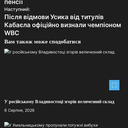
в
пенсії
Наступний:
і
Після відмови Усика від титулів
г
Кабаєла офіційно визнали чемпіоном
WBC
а
Вам також може сподобатися
ц
і
я
з
а
п
У російському Владивостоці згорів величезний склад
и
6 Серпня, 2026
с