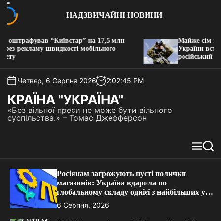
П
НАДЗВИЧАЙНІ НОВИНИ
е
р
е
трафував “Київстар” на 17,5 млн
Майже сім кіломе
й
ез рекламу швидкості мобільного
України встанов
у
російський дрон
т
и
д
Четвер, 6 Серпня 2026
2
:
02
:
45
PM
о
КРАЇНА "УКРАЇНА"
в
«Без вільної преси не може бути вільного
м
суспільства.» – Томас Джефферсон
і
с
т
М
П
у
е
о
н
ш
Росіянам загрожують пусті полички
ю
у
магазинів: Україна вдарила по
к
глобальному складу однієї з найбільших у
РФ мереж супермаркетів
6 Серпня, 2026