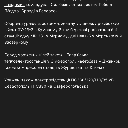
повідомив
командувач Сил безпілотних систем Роберт
“Мадяр” Бровді в Facebook.
Оборонці уразили, зокрема, зенітну установку російських
військ ЗУ-23-2 в Кумовому й три берегові радіолокаційні
станції: одну МР-231 у Мирному, дві Нева-Б у Морському й
Заозерному.
Серед уражених цілей також – Таврійська
теплоелектростанція у Сімферополі, нафтобаза у Джанкої,
газові компресорні станції в Журавлівці та Ключах.
Уражені також електропідстанції ПС330/220/110/35 кВ
Севастополь і ПС330 кВ Сімферопольська.