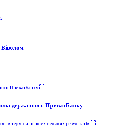
аз
з Біволом
голова державного ПриватБанку