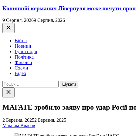
Колишній керманич Ліверпуля може почути проп
9 Серпня, 2026
9 Серпня, 2026
Закрити
Війна
Новини
Гучні події
Політика
Фінанси
Схеми
Відео
Пошук:
Закрити
пошук
МАГАТЕ зробило заяву про удар Росії 
2 Березня, 2025
2 Березня, 2025
Максим Власов