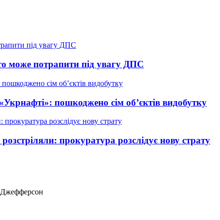
о може потрапити під увагу ДПС
 «Укрнафті»: пошкоджено сім об’єктів видобутку
у розстріляли: прокуратура розслідує нову страту
ас Джефферсон