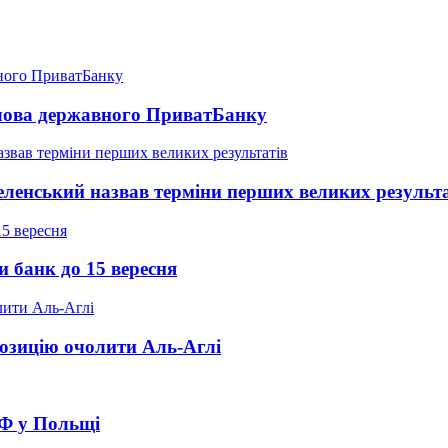
голова державного ПриватБанку
 Зеленський назвав терміни перших великих результ
и банк до 15 вересня
озицію очолити Аль-Аглі
РФ у Польщі