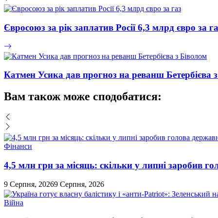
Євросоюз за рік заплатив Росії 6,3 млрд євро за г
Катмен Усика дав прогноз на реванш Бетербієва 
Вам також може сподобатися:
Фінанси
4,5 млн грн за місяць: скільки у липні заробив 
9 Серпня, 2026
9 Серпня, 2026
Війна