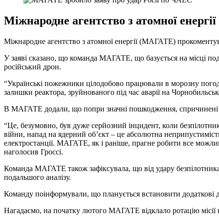
Міжнародне агентство з атомної енергі
Міжнародне агентство з атомної енергії (МАГАТЕ) прокоменту
У заяві сказано, що команда МАГАТЕ, що базується на місці под
російський дрон.
“Українські пожежники цілодобово працювали в морозну погоду,
залишки реактора, зруйнованого під час аварії на Чорнобильськ
В МАГАТЕ додали, що попри значні пошкодження, спричинені уда
“Це, безумовно, був дуже серйозний інцидент, коли безпілотник 
війни, напад на ядерний об’єкт – це абсолютна неприпустимість
електростанції. МАГАТЕ, як і раніше, прагне робити все можлив
наголосив Гроссі.
Команда МАГАТЕ також зафіксувала, що від удару безпілотника 
подальшого аналізу.
Команду поінформували, що планується встановити додаткові да
Нагадаємо, на початку лютого МАГАТЕ відклало ротацію місії на