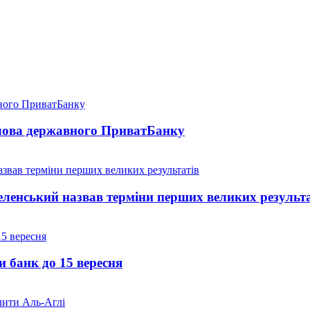
голова державного ПриватБанку
 Зеленський назвав терміни перших великих результ
и банк до 15 вересня