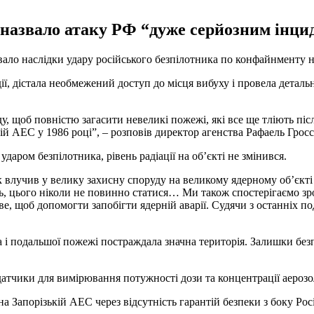
ї назвало атаку РФ “дуже серйозним інци
вало наслідки удару російського безпілотника по конфайнменту 
ії, дістала необмежений доступ до місця вибуху і провела деталь
 щоб повністю загасити невеликі пожежі, які все ще тліють післ
ій АЕС у 1986 році”, – розповів директор агенства Рафаель Гросс
ром безпілотника, рівень радіації на об’єкті не змінився.
влучив у велику захисну споруду на великому ядерному об’єкті і 
, цього ніколи не повинно статися… Ми також спостерігаємо зрос
е, щоб допомогти запобігти ядерній аварії. Судячи з останніх по
і подальшої пожежі постраждала значна територія. Залишки безпі
тчики для вимірювання потужності дози та концентрації аерозол
 Запорізькій АЕС через відсутність гарантій безпеки з боку Росі