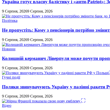
Україна готує власну балістику і «анти-Pаtriot»:
9 Серпня, 2026
9 Серпня, 2026
Політика
Не пропустіть: Кому з пенсіонерів потрібно змінит
9 Серпня, 2026
9 Серпня, 2026
Новини
Колишній керманич Ліверпуля може почути проп
9 Серпня, 2026
9 Серпня, 2026
Гучні події
Поляки звинувачують Україну у падінні ракети 
9 Серпня, 2026
9 Серпня, 2026
Відео