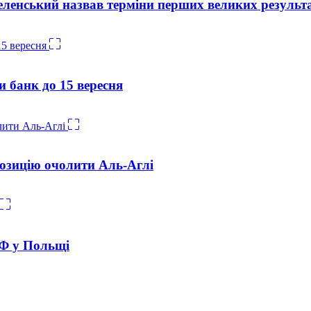
 Зеленський назвав терміни перших великих результ
и банк до 15 вересня
озицію очолити Аль-Аглі
РФ у Польщі