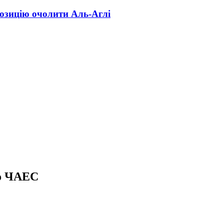
озицію очолити Аль-Аглі
по ЧАЕС