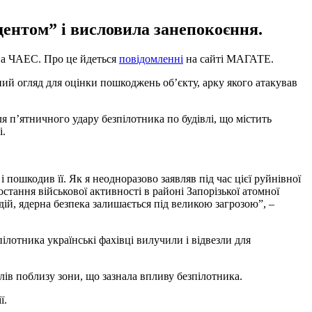
дентом” і висловила занепокоєння.
на ЧАЕС. Про це йдеться
повідомленні
на сайті МАГАТЕ.
ний огляд для оцінки пошкоджень об’єкту, арку якого атакував
я п’ятничного удару безпілотника по будівлі, що містить
і.
пошкодив її. Як я неодноразово заявляв під час цієї руйнівної
тання військової активності в районі Запорізької атомної
дій, ядерна безпека залишається під великою загрозою”, –
лотника українські фахівці вилучили і відвезли для
ів поблизу зони, що зазнала впливу безпілотника.
ї.