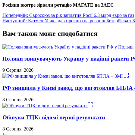
Росіяни вкотре зірвали ротацію МАГАТЕ на ЗАЕС
Навігація
Попередній:
Євросоюз за рік заплатив Росії 6,3 млрд євро за газ
Наступний:
Катмен Усика дав прогноз на реванш Бетербієва з 
записів
Вам також може сподобатися
Поляки звинувачують Україну у падінні ракети 
9 Серпня, 2026
РФ знищила у Києві завод, що виготовляв БПЛА 
8 Серпня, 2026
Обшуки ТЦК: відомі перші результати
8 Серпня, 2026