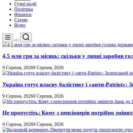
Гучні події
Політика
Фінанси
Схеми
Відео
Пошук
Меню
Перемикач
кольорового
режиму
4,5 млн грн за місяць: скільки у липні заробив 
9 Серпня, 2026
9 Серпня, 2026
Україна готує власну балістику і «анти-Pаtriot»:
9 Серпня, 2026
9 Серпня, 2026
Не пропустіть: Кому з пенсіонерів потрібно змінит
9 Серпня, 2026
9 Серпня, 2026