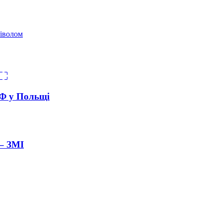
Біволом
РФ у Польщі
– ЗМІ