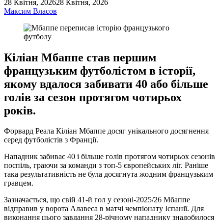
28 Квітня, 2026
28 Квітня, 2026
Максим Власов
Кіліан Мбаппе став першим
французьким футболістом в історії,
якому вдалося забивати 40 або більше
голів за сезон протягом чотирьох
років.
Форвард Реала Кіліан Мбаппе досяг унікального досягнення
серед футболістів з Франції.
Нападник забиває 40 і більше голів протягом чотирьох сезонів
поспіль, граючи за команди з топ-5 європейських ліг. Раніше
така результативність не була досягнута жодним французьким
гравцем.
Зазначається, що свій 41-й гол у сезоні-2025/26 Мбаппе
відправив у ворота Алавеса в матчі чемпіонату Іспанії. Для
виконання цього завдання 28-річному нападнику знадобилося