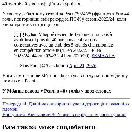
40 зустрічей у всіх офіційних турнірах.
У своєму дебютному сезоні за Реал (2024/25) француз забив 44
голи, повторивши свій рекорд за ПСЖ у сезоні-2023/24, коли
він вперше досяг цієї цифри.
🇫🇷 Kylian Mbappé devient le 1er joueur français à
avoir inscrit plus de 40 buts lors de 4 saisons
consécutives avec un club des 5 grands championnats
en compétition officielle (41 en 2022/23, 44 en
2023/24, 44 en 2024/25, 41 en 2025/26).
#RMAALA
— Stats Foot (@Statsdufoot)
April 21, 2026
Нагадаємо, раніше Мбаппе відреагував на чутки про медичну
помилку в Реалі.
У Мбаппе рекорд у Реалі в 40+ голів у двох сезонах
Навігація
Попередній:
Давні мая використовували дорогоцінні камені як
пломби
записів
Наступний:
Військовий ЗСУ зірвав вербування росіян у виші
Вам також може сподобатися