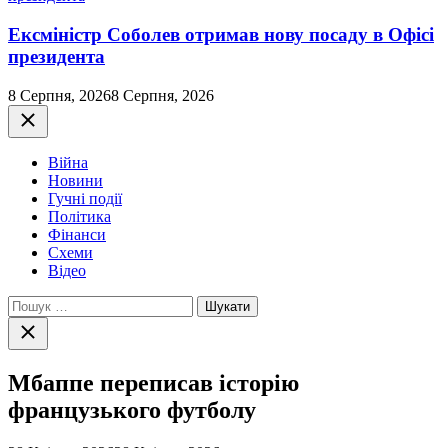
Ексміністр Соболев отримав нову посаду в Офісі
президента
8 Серпня, 2026
8 Серпня, 2026
Закрити
Війна
Новини
Гучні події
Політика
Фінанси
Схеми
Відео
Пошук:
Закрити
пошук
Мбаппе переписав історію
французького футболу