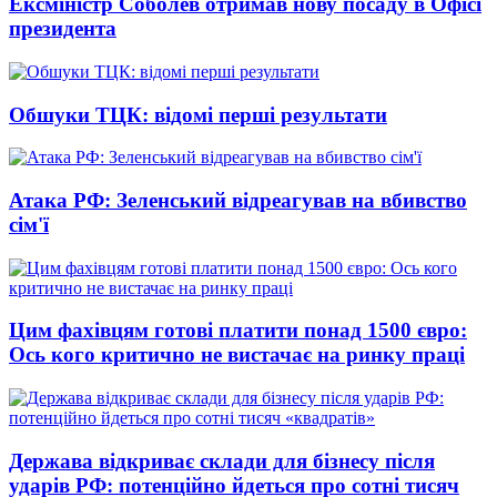
Ексміністр Соболев отримав нову посаду в Офісі
президента
Обшуки ТЦК: відомі перші результати
Атака РФ: Зеленський відреагував на вбивство
сім'ї
Цим фахівцям готові платити понад 1500 євро:
Ось кого критично не вистачає на ринку праці
Держава відкриває склади для бізнесу після
ударів РФ: потенційно йдеться про сотні тисяч