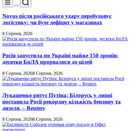
Пошук
Меню
Перемикач
кольорового
Novus після російського удару перебудовує
режиму
логістику: чи буде дефіцит у магазинах
8 Серпня, 2026
Росія запустила по Україні майже 150 дронів:
десятки БпЛА прорвалися до цілей
8 Серпня, 2026
8 Серпня, 2026
Лукашенко рятує Путіна: Білорусь у липні
поставила Росії рекордну кількість бензину та
дизеля, – Reuters
8 Серпня, 2026
8 Серпня, 2026