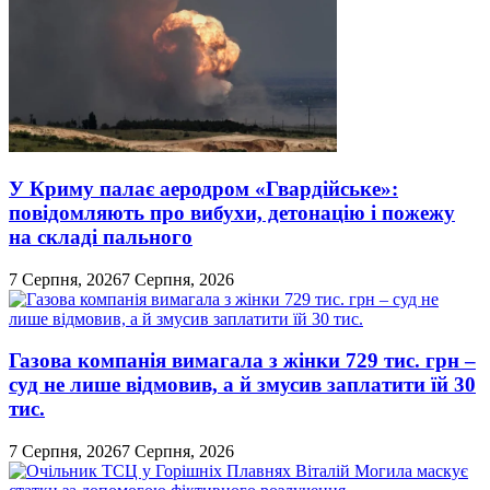
У Криму палає аеродром «Гвардійське»:
повідомляють про вибухи, детонацію і пожежу
на складі пального
7 Серпня, 2026
7 Серпня, 2026
Газова компанія вимагала з жінки 729 тис. грн –
суд не лише відмовив, а й змусив заплатити їй 30
тис.
7 Серпня, 2026
7 Серпня, 2026