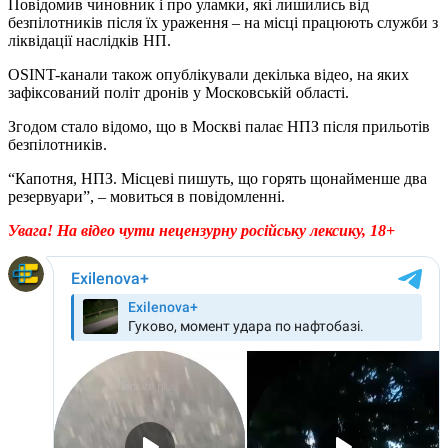
Повідомив чиновник і про уламки, які лишились від
безпілотників після їх ураження – на місці працюють служби з
ліквідації наслідків НП.
OSINT-канали також опублікували декілька відео, на яких
зафіксований політ дронів у Московській області.
Згодом стало відомо, що в Москві палає НПЗ після прильотів
безпілотників.
“Капотня, НПЗ. Місцеві пишуть, що горять щонайменше два
резервуари”, – мовиться в повідомленні.
Увага! На відео чути нецензурну російську лексику, 18+