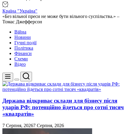
Країна "Україна"
«Без вільної преси не може бути вільного суспільства.» –
Томас Джефферсон
Війна
Новини
Гучні події
Політика
Фінанси
Схеми
Відео
Пошук
Меню
Перемикач
кольорового
режиму
Держава відкриває склади для бізнесу після
ударів РФ: потенційно йдеться про сотні тисяч
«квадратів»
7 Серпня, 2026
7 Серпня, 2026