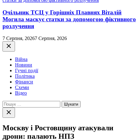
Очільник ТСЦ у Горішніх Плавнях Віталій
Могила маскує статки за допомогою фіктивного
розлучення
7 Серпня, 2026
7 Серпня, 2026
Закрити
Війна
Новини
Гучні події
Політика
Фінанси
Схеми
Відео
Пошук:
Закрити
пошук
Москву і Ростовщину атакували
дрони: палають НПЗ