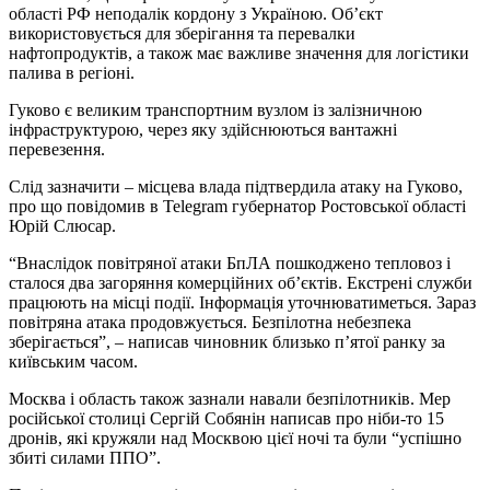
області РФ неподалік кордону з Україною. Об’єкт
використовується для зберігання та перевалки
нафтопродуктів, а також має важливе значення для логістики
палива в регіоні.
Гуково є великим транспортним вузлом із залізничною
інфраструктурою, через яку здійснюються вантажні
перевезення.
Слід зазначити – місцева влада підтвердила атаку на Гуково,
про що повідомив в Telegram губернатор Ростовської області
Юрій Слюсар.
“Внаслідок повітряної атаки БпЛА пошкоджено тепловоз і
сталося два загоряння комерційних об’єктів. Екстрені служби
працюють на місці події. Інформація уточнюватиметься. Зараз
повітряна атака продовжується. Безпілотна небезпека
зберігається”, – написав чиновник близько п’ятої ранку за
київським часом.
Москва і область також зазнали навали безпілотників. Мер
російської столиці Сергій Собянін написав про ніби-то 15
дронів, які кружяли над Москвою цієї ночі та були “успішно
збиті силами ППО”.