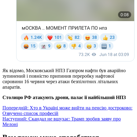
Як відомо, Московський НПЗ Газпром нафти був аварійно
зупинений і повністю припинив переробку нафтової
сировини 16 червня через ‌атаки безпілотних літальних
апаратів.
Столицю РФ атакують дрони, палає її найбільший НПЗ
Навігація
Попередній:
Хто в Україні може вийти на пенсію достроково:
Озвучено список професій
записів
Наступний:
Скандал не вщухає: Трамп зробив заяву про
Мелоні