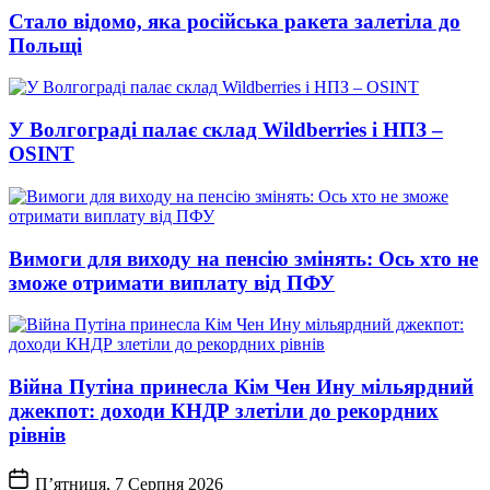
Стало відомо, яка російська ракета залетіла до
Польщі
У Волгограді палає склад Wildberries і НПЗ –
OSINT
Вимоги для виходу на пенсію змінять: Ось хто не
зможе отримати виплату від ПФУ
Війна Путіна принесла Кім Чен Ину мільярдний
джекпот: доходи КНДР злетіли до рекордних
рівнів
П’ятниця, 7 Серпня 2026