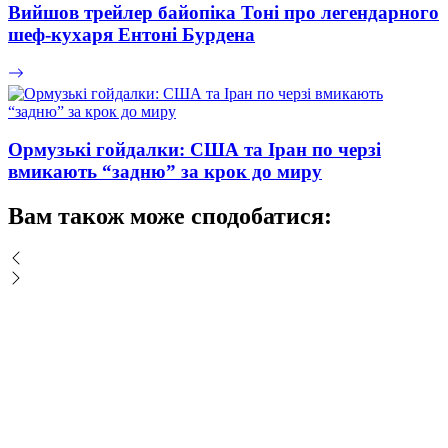
Вийшов трейлер байопіка Тоні про легендарного
шеф-кухаря Ентоні Бурдена
Ормузькі гойдалки: США та Іран по черзі
вмикають “задню” за крок до миру
Вам також може сподобатися: