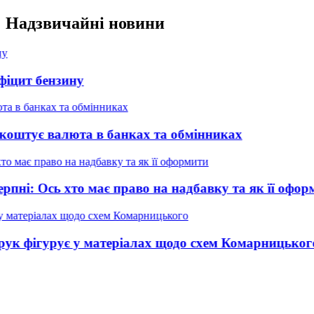
Перейти
Надзвичайні новини
до
вмісту
а в банках та обмінниках
о має право на надбавку та як її оформити
у матеріалах щодо схем Комарницького