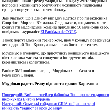
Імовірний новий тренер мадридського клубу Жозе Моурінью
попросив керівництво розглянути можливість підписання
гравця з португальського чемпіонату.
Зазначається, що в даному випадку йдеться про півзахисника
Спортінга Мортена Юлманда. Слід сказати, що данець може
коштувати мадридській команді приблизно 50 мільйонів євро,
повідомляє журналіст
El Partidazo de COPE
.
Також португальський тренер хоче, щоб у команду повернувся
легендарний Тоні Кроос, а саме – став його асистентом.
Моурінью наголошує, що присутність колишнього німецького
півзахисника має стати сполучним інструментом між
керівництвом і колективом.
Раніше ЗМІ повідомляли, що Моурінью хоче бачити в
Реалі зірку Баварії.
Моурінью радить Реалу підписати гравця Барселони
Навігація
Попередній:
Вийшов трейлер байопіка Тоні про легендарного
шеф-кухаря Ентоні Бурдена
записів
Наступний:
Ормузькі гойдалки: США та Іран по черзі
вмикають “задню” за крок до миру