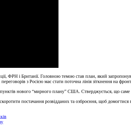
нції, ФРН і Британії. Головною темою став план, який запропону
ереговорів з Росією має стати поточна лінія зіткнення на фронт
к пунктів нового “мирного плану” США. Стверджується, що саме 
коротити постачання розвідданих та озброєння, щоб домогтися 
ків
ву