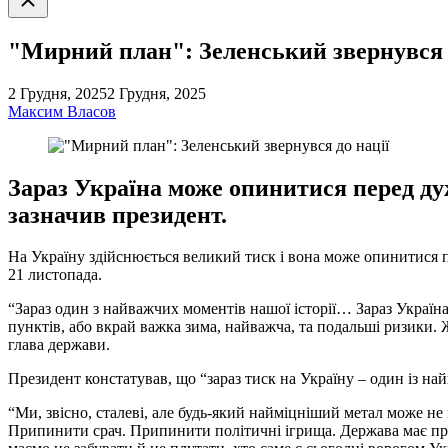
пошук
"Мирний план": Зеленський звернувся 
2 Грудня, 2025
2 Грудня, 2025
Максим Власов
Зараз Україна може опинитися перед дуж
зазначив президент.
На Україну здійснюється великий тиск і вона може опинитися 
21 листопада.
“Зараз один з найважчих моментів нашої історії… Зараз Україн
пунктів, або вкрай важка зима, найважча, та подальші ризики. Жи
глава держави.
Президент констатував, що “зараз тиск на Україну – один із на
“Ми, звісно, сталеві, але будь-який найміцніший метал може не
Припинити срач. Припинити політичні ігрища. Держава має пр