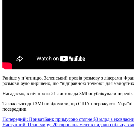
Раніше у п’ятницю, Зеленський провів розмову з лідерами Фра
розмови було вирішено, що “відправною точкою” для майбутніх п
Нагадаємо, в ніч проти 21 листопада ЗМІ опублікували перелі
Також сьогодні ЗМІ повідомили, що США погрожують Україні с
посередник.
Навігація
Попередній:
ПриватБанк примусово стягне $3 млрд з ексвласни
Наступний:
План миру: 20 європарламентів видали спільну зая
записів