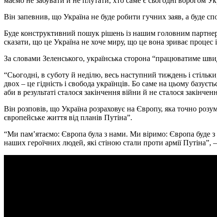
маємо не забувати й не плутати, хто саме є сьогодні ворогом Ук
Він запевнив, що Україна не буде робити гучних заяв, а буде 
Буде конструктивний пошук рішень із нашим головним партнеро
сказати, що це Україна не хоче миру, що це вона зриває процес і
За словами Зеленського, українська сторона “працюватиме шви
“Сьогодні, в суботу й неділю, весь наступний тиждень і стільк
двох – це гідність і свобода українців. Бо саме на цьому базує
аби в результаті сталося закінчення війни й не сталося закінче
Він розповів, що Україна розраховує на Європу, яка точно розу
європейське життя від планів Путіна”.
“Ми пам’ятаємо: Європа була з нами. Ми віримо: Європа буде з 
наших героїчних людей, які стіною стали проти армії Путіна”, 