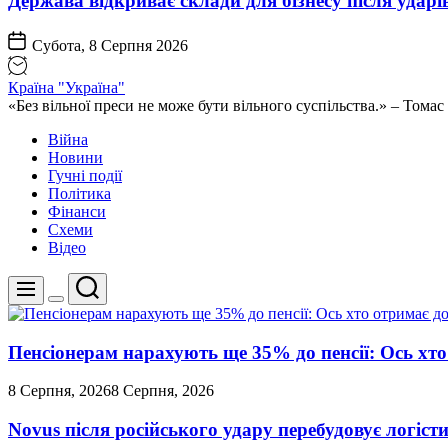
Держава відкриває склади для бізнесу після ударі
Субота, 8 Серпня 2026
Країна "Україна"
«Без вільної преси не може бути вільного суспільства.» – Том
Війна
Новини
Гучні події
Політика
Фінанси
Схеми
Відео
Пошук
Меню
Перемикач
кольорового
режиму
Пенсіонерам нарахують ще 35% до пенсії: Ось хто 
8 Серпня, 2026
8 Серпня, 2026
Novus після російського удару перебудовує логіст