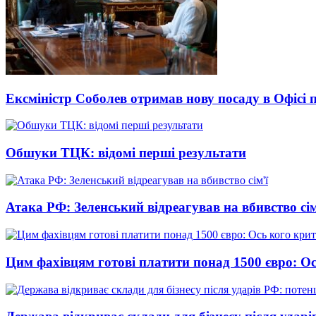
Ексміністр Соболев отримав нову посаду в Офісі 
Обшуки ТЦК: відомі перші результати
Атака РФ: Зеленський відреагував на вбивство сім
Цим фахівцям готові платити понад 1500 євро: Ос