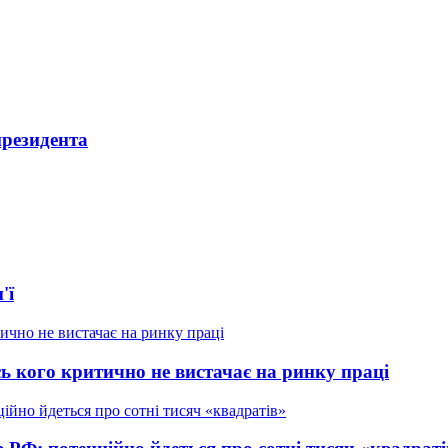
президента
'ї
ь кого критично не вистачає на ринку праці