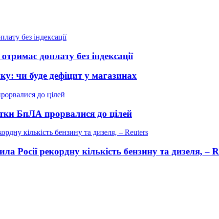
отримає доплату без індексації
ику: чи буде дефіцит у магазинах
сятки БпЛА прорвалися до цілей
ла Росії рекордну кількість бензину та дизеля, – R