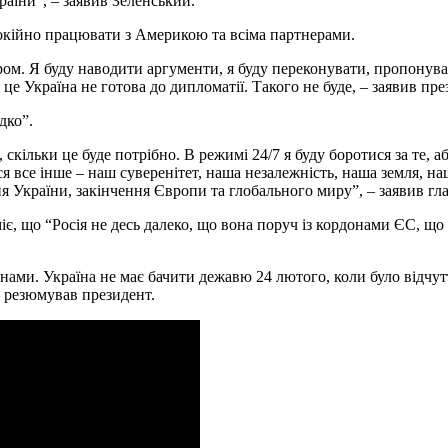
раїни”, – заявив Зеленський.
спокійно працювати з Америкою та всіма партнерами.
м. Я буду наводити аргументи, я буду переконувати, пропонуват
 це Україна не готова до дипломатії. Такого не буде, – заявив пре
дко”.
и, скільки це буде потрібно. В режимі 24/7 я буду боротися за те
ться все інше – наш суверенітет, наша незалежність, наша земля, н
ння України, закінчення Європи та глобального миру”, – заявив гл
міє, що “Росія не десь далеко, що вона поруч із кордонами ЄС, щ
нами. Україна не має бачити дежавю 24 лютого, коли було відчут
– резюмував президент.