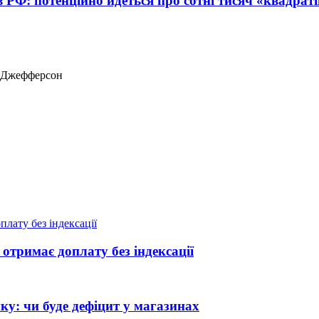
в РФ: потенційно йдеться про сотні тисяч «квадраті
ас Джефферсон
отримає доплату без індексації
ику: чи буде дефіцит у магазинах