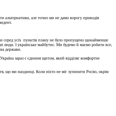
и альтернативи, але точно ми не дамо ворогу приводів
зидент.
, аби серед усіх пунктів плану не було пропущено щонайменше
аші люди. І українське майбутнє. Ми будемо й маємо робити все,
ава держави.
о Україна зараз є єдиним щитом, який відділяє комфортне
тя, що ми наодинці. Коли ніхто не міг зупинити Росію, окрім