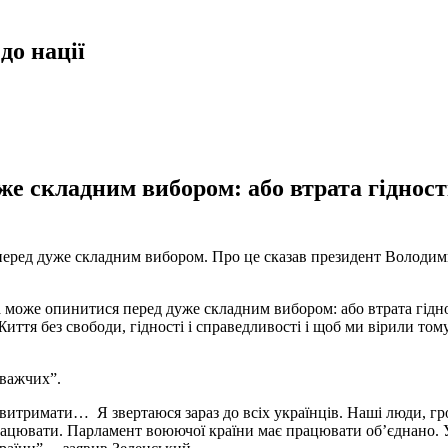
до нації
е складним вибором: або втрата гідност
перед дуже складним вибором. Про це сказав президент Володими
а може опинитися перед дуже складним вибором: або втрата гідно
ття без свободи, гідності і справедливості і щоб ми вірили тому,
йважчих”.
 витримати… Я звертаюся зараз до всіх українців. Наші люди, гро
ацювати. Парламент воюючої країни має працювати об’єднано. У