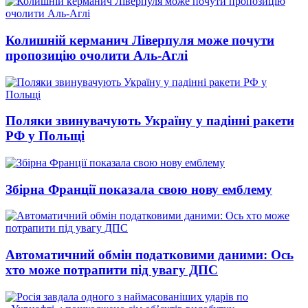
Колишній керманич Ліверпуля може почути
пропозицію очолити Аль-Аглі
Поляки звинувачують Україну у падінні ракети
РФ у Польщі
Збірна Франції показала свою нову емблему
Автоматичний обмін податковими даними: Ось
хто може потрапити під увагу ДПС