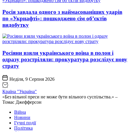
Росія завдала одного з наймасованіших ударів
по «Укрнафті»: пошкоджено сім об’єктів
видобутку
Росіяни взяли українського воїна в полон і
одразу розстріляли: прокуратура розслідує нову
страту
Неділя, 9 Серпня 2026
Країна "Україна"
«Без вільної преси не може бути вільного суспільства.» –
Томас Джефферсон
Війна
Новини
Гучні події
Політика