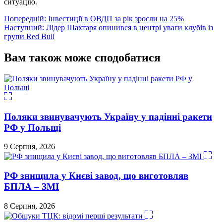
ситуацію.
Навігація
Попередній:
Інвестиції в ОВДП за рік зросли на 25%
Наступний:
Лідер Шахтаря опинився в центрі уваги клубів із
записів
групи Red Bull
Вам також може сподобатися
Поляки звинувачують Україну у падінні ракети
РФ у Польщі
9 Серпня, 2026
РФ знищила у Києві завод, що виготовляв
БПЛА – ЗМІ
8 Серпня, 2026