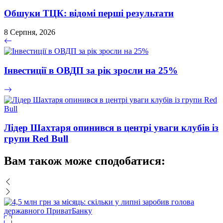
Обшуки ТЦК: відомі перші результати
8 Серпня, 2026
Інвестиції в ОВДП за рік зросли на 25%
Лідер Шахтаря опинився в центрі уваги клубів із
групи Red Bull
Вам також може сподобатися: