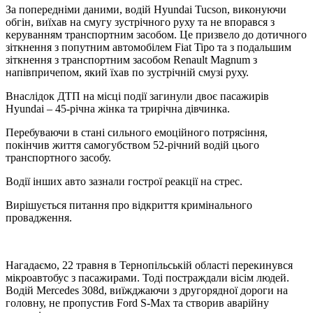
За попередніми даними, водій Hyundai Tucson, виконуючи
обгін, виїхав на смугу зустрічного руху та не впорався з
керуванням транспортним засобом. Це призвело до дотичного
зіткнення з попутним автомобілем Fiat Tipo та з подальшим
зіткнення з транспортним засобом Renault Magnum з
напівпричепом, який їхав по зустрічній смузі руху.
Внаслідок ДТП на місці події загинули двоє пасажирів
Hyundai – 45-річна жінка та трирічна дівчинка.
Перебуваючи в стані сильного емоційного потрясіння,
покінчив життя самогубством 52-річний водій цього
транспортного засобу.
Водії інших авто зазнали гострої реакції на стрес.
Вирішується питання про відкриття кримінального
провадження.
Нагадаємо, 22 травня в Тернопільській області перекинувся
мікроавтобус з пасажирами. Тоді постраждали вісім людей.
Водій Mercedes 308d, виїжджаючи з другорядної дороги на
головну, не пропустив Ford S-Max та створив аварійну