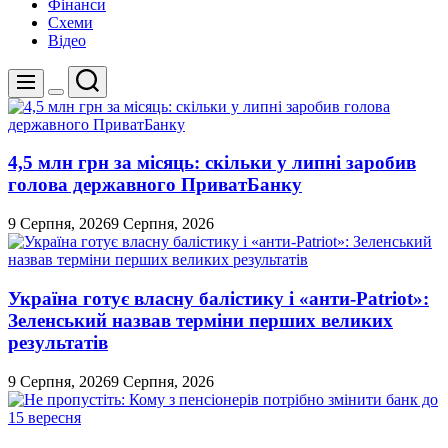
Фінанси
Схеми
Відео
Пошук
Меню
Перемикач
кольорового
режиму
4,5 млн грн за місяць: скільки у липні заробив
голова державного ПриватБанку
9 Серпня, 2026
9 Серпня, 2026
Україна готує власну балістику і «анти-Pаtriot»:
Зеленський назвав терміни перших великих
результатів
9 Серпня, 2026
9 Серпня, 2026