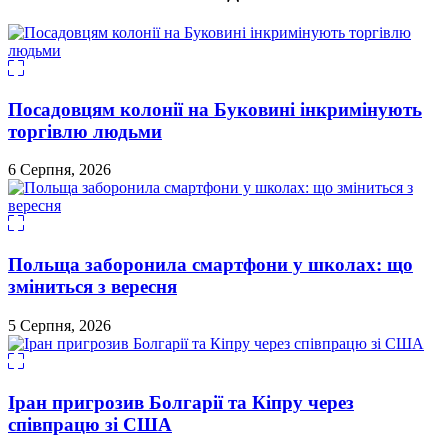
Посадовцям колонії на Буковині інкримінують
торгівлю людьми
6 Серпня, 2026
Польща заборонила смартфони у школах: що
зміниться з вересня
5 Серпня, 2026
Іран пригрозив Болгарії та Кіпру через
співпрацю зі США