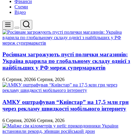
Фінанси
Схеми
Відео
Пошук
Меню
Перемикач
кольорового
режиму
Росіянам загрожують пусті полички магазинів:
Україна вдарила по глобальному складу однієї з
найбільших у РФ мереж супермаркетів
6 Серпня, 2026
6 Серпня, 2026
АМКУ оштрафував “Київстар” на 17,5 млн грн
через рекламу швидкості мобільного інтернету
6 Серпня, 2026
6 Серпня, 2026