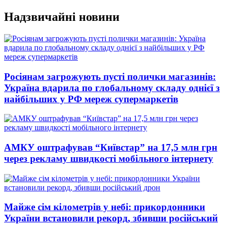
Перейти
Надзвичайні новини
до
вмісту
Росіянам загрожують пусті полички магазинів:
Україна вдарила по глобальному складу однієї з
найбільших у РФ мереж супермаркетів
АМКУ оштрафував “Київстар” на 17,5 млн грн
через рекламу швидкості мобільного інтернету
Майже сім кілометрів у небі: прикордонники
України встановили рекорд, збивши російський