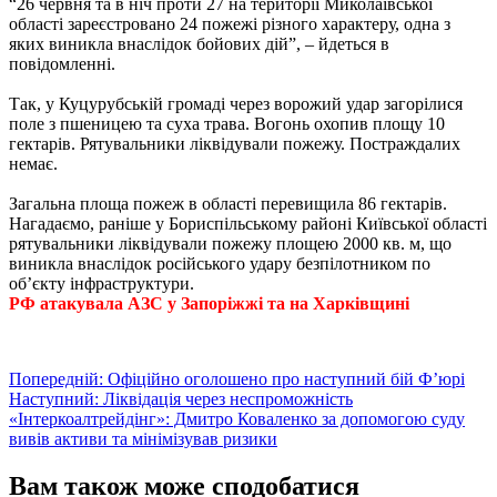
“26 червня та в ніч проти 27 на території Миколаївської
області зареєстровано 24 пожежі різного характеру, одна з
яких виникла внаслідок бойових дій”, – йдеться в
повідомленні.
Так, у Куцурубській громаді через ворожий удар загорілися
поле з пшеницею та суха трава. Вогонь охопив площу 10
гектарів. Рятувальники ліквідували пожежу. Постраждалих
немає.
Загальна площа пожеж в області перевищила 86 гектарів.
Нагадаємо, раніше у Бориспільському районі Київської області
рятувальники ліквідували пожежу площею 2000 кв. м, що
виникла внаслідок російського удару безпілотником по
об’єкту інфраструктури.
РФ атакувала АЗС у Запоріжжі та на Харківщині
Навігація
Попередній:
Офіційно оголошено про наступний бій Ф’юрі
Наступний:
Ліквідація через неспроможність
записів
«Інтеркоалтрейдінг»: Дмитро Коваленко за допомогою суду
вивів активи та мінімізував ризики
Вам також може сподобатися