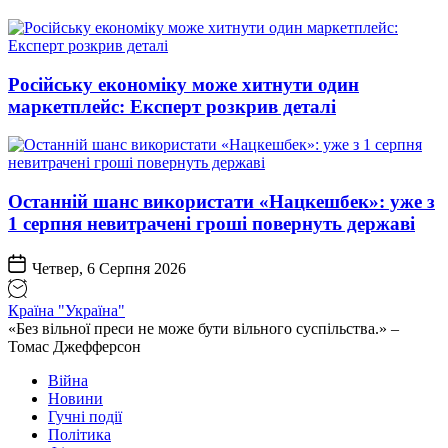
Російську економіку може хитнути один
маркетплейс: Експерт розкрив деталі
Останній шанс використати «Нацкешбек»: уже з
1 серпня невитрачені гроші повернуть державі
Четвер, 6 Серпня 2026
Країна "Україна"
«Без вільної преси не може бути вільного суспільства.» –
Томас Джефферсон
Війна
Новини
Гучні події
Політика