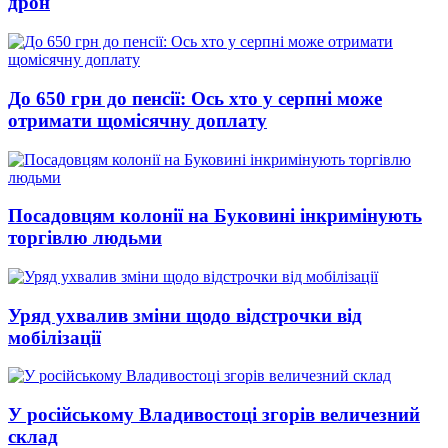
дрон
До 650 грн до пенсії: Ось хто у серпні може
отримати щомісячну доплату
Посадовцям колонії на Буковині інкримінують
торгівлю людьми
Уряд ухвалив зміни щодо відстрочки від
мобілізації
У російському Владивостоці згорів величезний
склад