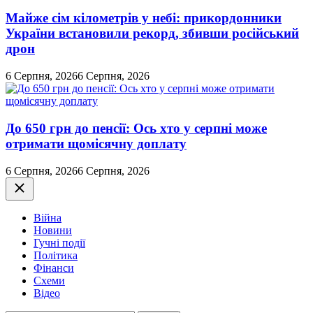
Майже сім кілометрів у небі: прикордонники
України встановили рекорд, збивши російський
дрон
6 Серпня, 2026
6 Серпня, 2026
До 650 грн до пенсії: Ось хто у серпні може
отримати щомісячну доплату
6 Серпня, 2026
6 Серпня, 2026
Закрити
Війна
Новини
Гучні події
Політика
Фінанси
Схеми
Відео