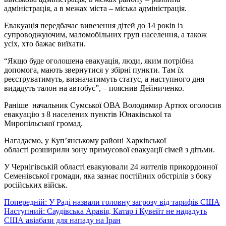
адміністрація, а в межах міста – міська адміністрація.
Евакуація передбачає вивезення дітей до 14 років із
супроводжуючим, маломобільних груп населення, а також
усіх, хто бажає виїхати.
“Якщо буде оголошена евакуація, люди, яким потрібна
допомога, мають звернутися у збірні пункти. Там їх
реєструватимуть, визначатимуть статус, а наступного дня
видадуть талон на автобус”, – пояснив Дейниченко.
Раніше начальник Сумської ОВА Володимир Артюх оголосив
евакуацію з 8 населених пунктів Юнаківської та
Миропільської громад.
Нагадаємо, у Куп’янському районі Харківської
області розширили зону примусової евакуації сімей з дітьми.
У Чернігівській області евакуювали 24 жителів прикордонної
Семенівської громади, яка зазнає постійних обстрілів з боку
російських військ.
Навігація
Попередній:
У Раді назвали головну загрозу від тарифів США
Наступний:
Саудівська Аравія, Катар і Кувейт не нададуть
записів
США авіабази для нападу на Іран