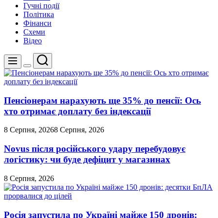
Гучні події
Політика
Фінанси
Схеми
Відео
Пошук
Меню
Перемикач
кольорового
режиму
Пенсіонерам нарахують ще 35% до пенсії: Ось
хто отримає доплату без індексації
8 Серпня, 2026
8 Серпня, 2026
Novus після російського удару перебудовує
логістику: чи буде дефіцит у магазинах
8 Серпня, 2026
Росія запустила по Україні майже 150 дронів: