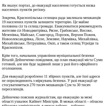
Як вказує портал, до евакуації населення готується низка
населених пунктів регіону.
Зокрема, Краснопільська селищна рада закликала мешканців
19 населених пунктів залишити територію. Це майже
половина сіл та селищ громади. Евакуюватися рекомендують
жителям сіл Новодмитрівка, Рясне, Грабовське, Високе,
Мезенівка, Майське, Славгород, Порозок, Верхня Пожня,
Новоолександрівка, Лісне, Земляне, Наумівка, Михайлівка,
Михайлівське, Петрушівка, Окіп, а також селищ Угроїди та
Краснопілля.
Крім того, начальник управління муніципальної безпеки
Віталій Дейниченко повідомив, що план евакуації міста Суми
готовий, але він буде задіяний лише у разі його офіційного
оголошення.
Для евакуації розроблено 11 збірних пунктів, але їхні адреси
не оприлюднюють з міркувань безпеки. У разі евакуації це
стосуватиметься 270 тисяч мешканців Сум та 30 тисяч
переселенців.
Дейничеко пояснив журналістам, що евакуацію за межі
області ухвалює Кабінет Міністрів. В межах області – обласна
військова адміністрація, в межах району – районна