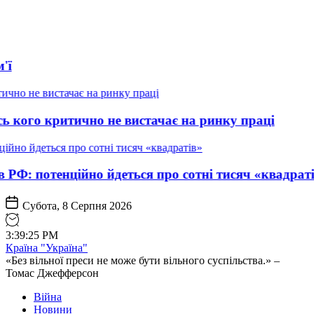
Обшуки 
Атака Р
чно не вистачає на ринку праці
Цим фах
йно йдеться про сотні тисяч «квадратів»
Держава
Субота, 8 Серпня 2026
3
:
39
:
27
PM
Країна "Україна"
«Без вільної преси не може бути вільного суспільства.» –
Томас Джефферсон
Війна
Новини