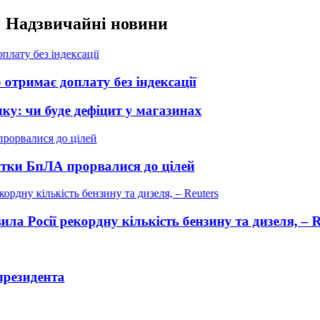
Перейти
Надзвичайні новини
до
вмісту
ту без індексації
Пенсіон
дефіцит у магазинах
Novus п
орвалися до цілей
Росія з
рдну кількість бензину та дизеля, – Reuters
Лукашен
Ексміні