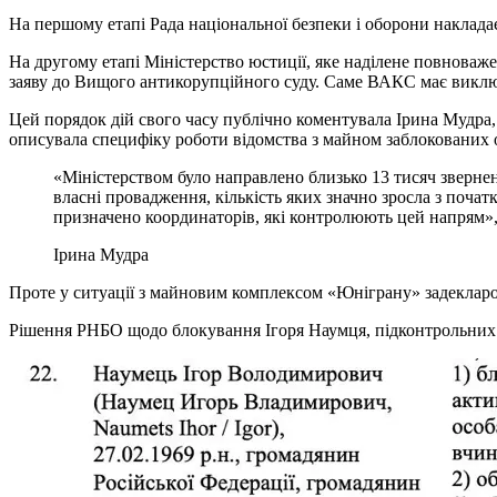
На першому етапі Рада національної безпеки і оборони наклад
На другому етапі Міністерство юстиції, яке наділене повноваж
заяву до Вищого антикорупційного суду. Саме ВАКС має виклю
Цей порядок дій свого часу публічно коментувала Ірина Мудра, 
описувала специфіку роботи відомства з майном заблокованих о
«Міністерством було направлено близько 13 тисяч зверне
власні провадження, кількість яких значно зросла з початк
призначено координаторів, які контролюють цей напрям»,
Ірина Мудра
Проте у ситуації з майновим комплексом «Юніграну» задекларо
Рішення РНБО щодо блокування Ігоря Наумця, підконтрольних й