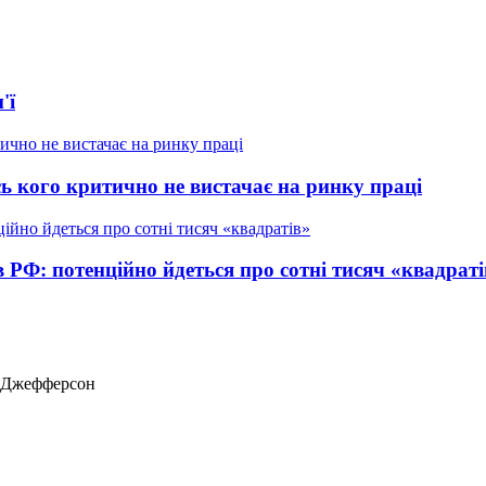
'ї
ь кого критично не вистачає на ринку праці
в РФ: потенційно йдеться про сотні тисяч «квадраті
ас Джефферсон