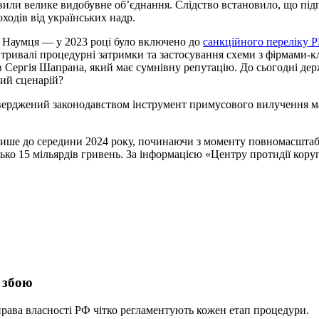
иявили велике видобувне об’єднання. Слідство встановило, що п
ходів від українських надр.
 Наумця — у 2023 році було включено до
санкційного переліку 
 тривалі процедурні затримки та застосування схеми з фірмами-к
в Сергія Шапрана, який має сумнівну репутацію. До сьогодні де
кий сценарій?
тверджений законодавством інструмент примусового вилучення ма
лише до середини 2024 року, починаючи з моменту повномасштабн
ко 15 мільярдів гривень. За інформацією «Центру протидії коруп
 збою
рава власності РФ чітко регламентують кожен етап процедури.