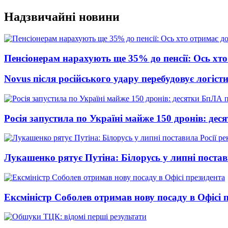
Перейти
Надзвичайні новини
до
вмісту
Пенсіонерам нарахують ще 35% до пенсії: Ось хто 
Novus після російського удару перебудовує логіст
Росія запустила по Україні майже 150 дронів: де
Лукашенко рятує Путіна: Білорусь у липні постави
Ексміністр Соболев отримав нову посаду в Офісі 