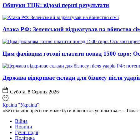
Обшуки ТЦК: відомі перші результати
Атака РФ: Зеленський відреагував на вбивство сім
Цим фахівцям готові платити понад 1500 євро: Ос
Держава відкриває склади для бізнесу після ударі
Субота, 8 Серпня 2026
Країна "Україна"
«Без вільної преси не може бути вільного суспільства.» – Том
Війна
Новини
Гучні події
Політика