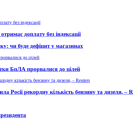
отримає доплату без індексації
ику: чи буде дефіцит у магазинах
сятки БпЛА прорвалися до цілей
ла Росії рекордну кількість бензину та дизеля, – R
президента