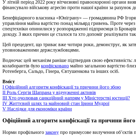
У літній період 2022 року вітчизняні правоохоронні органи в
фінансувало військову агресію проти нашої країни за рахунок до
Бенефіціарного власника «Юніграну» — громадянина РФ Ігоря
управління майна вартістю понад мільярд гривень. Проте через
спецтехніки опинилися у розпорядженні підприємця із Броварі
доходу. З яких причин це сталося та хто допоміг реалізувати та
Цей прецедент, що триває вже чотири роки, демонструє, як за
уповноваженими держслужбовцями.
Водночас цей механізм раніше підтвердив свою ефективність: 
колаборантів було
конфісковано
майно загальною вартістю близь
Ротенберга, Сальдо, Гінера, Євтушенкова та інших осіб.
Вміст
I
Офіційний алгоритм конфіскації та причини його збою
II
Роль Сергія Шапрана у відчуженні активів
III
Хто очолював санкційний напрям у Міністерстві юстиції?
IV
Життєвий шлях та майновий стан Ірини Мудрої
V
Наслідки для економіки країни
Офіційний алгоритм конфіскації та причини його
Норми профільного
закону
про примусове вилучення об’єктів п