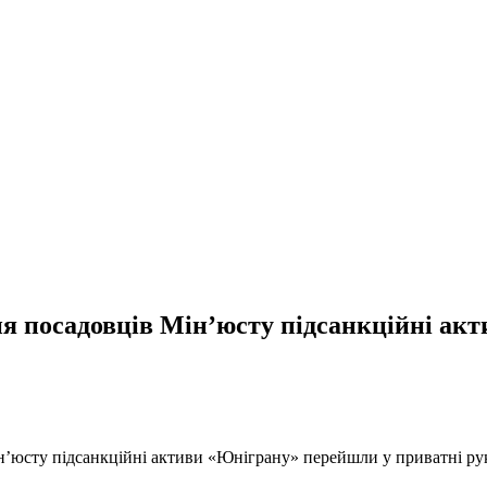
ння посадовців Мін’юсту підсанкційні а