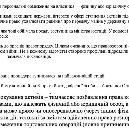
ає персональні обмеження на власника — фізичну або юридичну о
еннями захищати державні інтереси у сфері стягнення активів пі
чне право ухвалювати рішення про передачу майна у державну в
яка тоді обіймала посаду заступника міністра юстиції. У розмові
сіб:
нь до органів правопорядку. Цілком очевидно, що правоохоронні
ом війни. Не в кожному відомстві створено профільні підрозділи д
 — зазначала посадовиця.
вана процедура зупинилася на найважливішій стадії.
ому компаній на Кіпрі та його довіреної особи — британки Оле