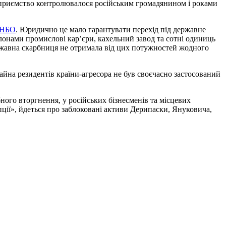
ідприємство контролювалося російським громадянином і роками
РНБО
. Юридично це мало гарантувати перехід під державне
лонами промислові кар’єри, кахельний завод та сотні одиниць
ржавна скарбниця не отримала від цих потужностей жодного
йна резидентів країни-агресора не був своєчасно застосований
ого вторгнення, у російських бізнесменів та місцевих
ції», йдеться про заблоковані активи Дерипаски, Януковича,