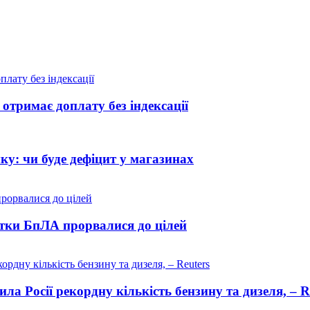
отримає доплату без індексації
ику: чи буде дефіцит у магазинах
сятки БпЛА прорвалися до цілей
ла Росії рекордну кількість бензину та дизеля, – R