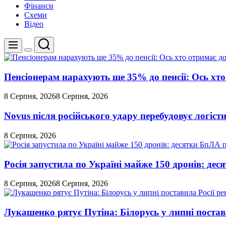
Фінанси
Схеми
Відео
Пошук
Меню
Перемикач
кольорового
режиму
Пенсіонерам нарахують ще 35% до пенсії: Ось хто 
8 Серпня, 2026
8 Серпня, 2026
Novus після російського удару перебудовує логіст
8 Серпня, 2026
Росія запустила по Україні майже 150 дронів: де
8 Серпня, 2026
8 Серпня, 2026
Лукашенко рятує Путіна: Білорусь у липні постави