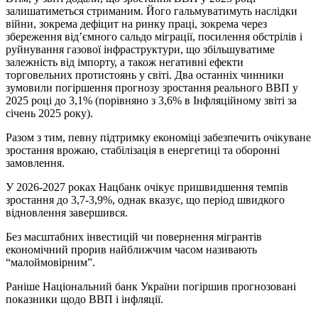
залишатиметься стриманим. Його гальмуватимуть наслідки
війни, зокрема дефіцит на ринку праці, зокрема через
збереження від’ємного сальдо міграції, посилення обстрілів і
руйнування газової інфраструктури, що збільшуватиме
залежність від імпорту, а також негативні ефекти
торговельних протистоянь у світі. Два останніх чинники
зумовили погіршення прогнозу зростання реального ВВП у
2025 році до 3,1% (порівняно з 3,6% в Інфляційному звіті за
січень 2025 року).
Разом з тим, певну підтримку економіці забезпечить очікуване
зростання врожаю, стабілізація в енергетиці та оборонні
замовлення.
У 2026-2027 роках Нацбанк очікує пришвидшення темпів
зростання до 3,7-3,9%, однак вказує, що період швидкого
відновлення завершився.
Без масштабних інвестицій чи повернення мігрантів
економічний прорив найближчим часом називають
“малоймовірним”.
Раніше Національний банк України погіршив прогнозовані
показники щодо ВВП і інфляції.