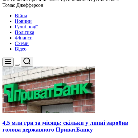
Томас Джефферсон
Війна
Новини
Гучні події
Політика
Фінанси
Схеми
Відео
Пошук
Меню
Перемикач
кольорового
режиму
4,5 млн грн за місяць: скільки у липні заробив
голова державного ПриватБанку