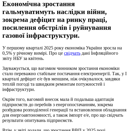
Економічна зростання
гальмуватимуть наслідки війни,
зокрема дефіцит на ринку праці,
посилення обстрілів і руйнування
газової інфраструктури.
У першому кварталі 2025 року економіка України зросла на
0,5% у річному вимірі. Про це
свідчать
дані Інфляційного
звіту НБУ за квітень.
Зауважується, що вагомим чинником зростання економіки
стало переважно стабільне постачання електроенергії. Так, у І
кварталі дефіцит е/е був меншим, ніж очікувалося, завдяки
теплій погоді та швидким ремонтам потужностей і
інфраструктури.
Окрім того, вагомий внесок мала й подальша адаптація
підприємств до перебоїв з енергопостачанням, зокрема
розбудова розподіленої генерації та встановлення обладнання
для енергоавтономності, а також імпорт е/е, про що свідчать
результати опитувань підприємств.
Втім, у звіті додали, що зростання ВВП у 2025 році