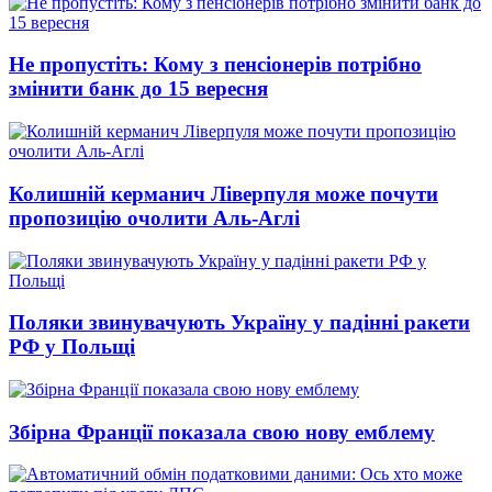
Не пропустіть: Кому з пенсіонерів потрібно
змінити банк до 15 вересня
Колишній керманич Ліверпуля може почути
пропозицію очолити Аль-Аглі
Поляки звинувачують Україну у падінні ракети
РФ у Польщі
Збірна Франції показала свою нову емблему