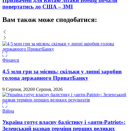
Призначені для Китаю літаки Boeing почали
повертатись до США – ЗМІ
Вам також може сподобатися:
Фінанси
4,5 млн грн за місяць: скільки у липні заробив
голова державного ПриватБанку
9 Серпня, 2026
9 Серпня, 2026
Війна
Україна готує власну балістику і «анти-Pаtriot»:
Зеленський назвав терміни перших великих