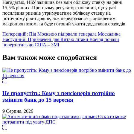
Нагадаємо, НБУ залишив без змін облікову ставку на рівні
15,5% річних. При цьому регулятор запевнив, що у разі
посилення ризиків утримуватиме облікову ставку на
поточному рівні довше, ніж передбачається оновленим
макропрогнозом, та буде готовий ужити додаткових заходів.
Навігація
Попередній:
Під Москвою підірвали генерала Москалика
Наступний:
Призначені для Китаю літаки Boeing почали
записів
повертатись до США – ЗМІ
Вам також може сподобатися
Не пропустіть: Кому з пенсіонерів потрібно
змінити банк до 15 вересня
9 Серпня, 2026