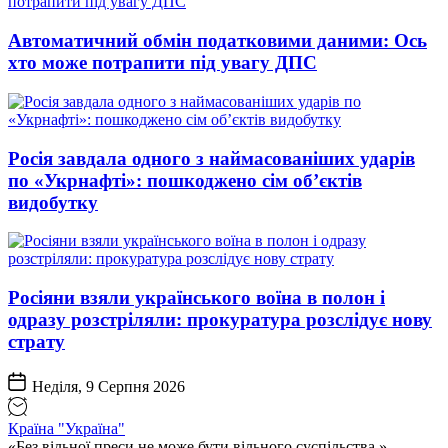
Автоматичний обмін податковими даними: Ось
хто може потрапити під увагу ДПС
Росія завдала одного з наймасованіших ударів
по «Укрнафті»: пошкоджено сім об’єктів
видобутку
Росіяни взяли українського воїна в полон і
одразу розстріляли: прокуратура розслідує нову
страту
Неділя, 9 Серпня 2026
Країна "Україна"
«Без вільної преси не може бути вільного суспільства.» –