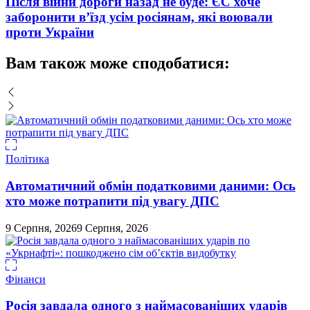
Після війни дороги назад не буде: ЄС хоче
заборонити в’їзд усім росіянам, які воювали
проти України
Вам також може сподобатися:
Політика
Автоматичний обмін податковими даними: Ось
хто може потрапити під увагу ДПС
9 Серпня, 2026
9 Серпня, 2026
Фінанси
Росія завдала одного з наймасованіших ударів