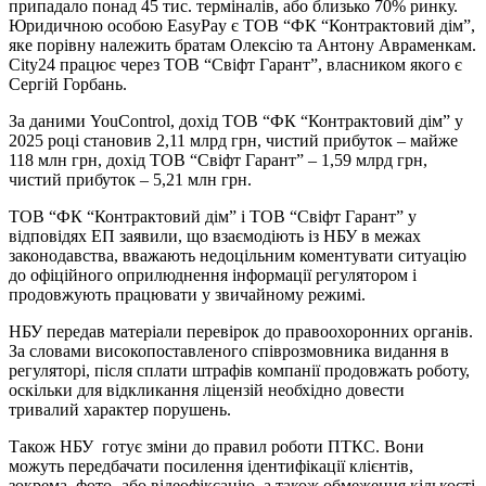
припадало понад 45 тис. терміналів, або близько 70% ринку.
Юридичною особою EasyPay є ТОВ “ФК “Контрактовий дім”,
яке порівну належить братам Олексію та Антону Авраменкам.
City24 працює через ТОВ “Свіфт Гарант”, власником якого є
Сергій Горбань.
За даними YouControl, дохід ТОВ “ФК “Контрактовий дім” у
2025 році становив 2,11 млрд грн, чистий прибуток – майже
118 млн грн, дохід ТОВ “Свіфт Гарант” – 1,59 млрд грн,
чистий прибуток – 5,21 млн грн.
ТОВ “ФК “Контрактовий дім” і ТОВ “Свіфт Гарант” у
відповідях ЕП заявили, що взаємодіють із НБУ в межах
законодавства, вважають недоцільним коментувати ситуацію
до офіційного оприлюднення інформації регулятором і
продовжують працювати у звичайному режимі.
НБУ передав матеріали перевірок до правоохоронних органів.
За словами високопоставленого співрозмовника видання в
регуляторі, після сплати штрафів компанії продовжать роботу,
оскільки для відкликання ліцензій необхідно довести
тривалий характер порушень.
Також НБУ готує зміни до правил роботи ПТКС. Вони
можуть передбачати посилення ідентифікації клієнтів,
зокрема, фото- або відеофіксацію, а також обмеження кількості