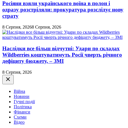
Росіяни взяли українського воїна в полон і
одразу розстріляли: прокуратура розслідує нову
страту
8 Серпня, 2026
8 Серпня, 2026
Наслідки все більш відчутні: Удари по складах
Wildberries коштуватимуть Росії чверть річного
дефіциту бюджету, – ЗМІ
8 Серпня, 2026
Закрити
Війна
Новини
Гучні події
Політика
Фінанси
Схеми
Відео