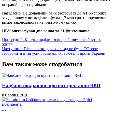
операцій через термінали.
Нагадаємо, Національний банк застосував до АТ Укрпошта
захід впливу у вигляді штрафу на 1,7 млн грн за порушення
вимог законодавства на платіжному ринку.
НБУ оштрафував два банка та 21 фінкомпанію
Навігація
Попередній:
Кличко поділився подробицями особистого
життя
записів
Наступний:
Після війни дороги назад не буде: ЄС хоче
заборонити в’їзд усім росіянам, які воювали проти України
Вам також може сподобатися
Нацбанк покращив прогноз зростання ВВП
8 Серпня, 2026