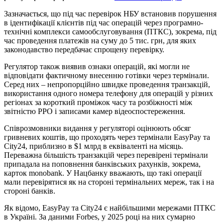
Зазначається, що під час перевірок НБУ встановив порушення
в ідентифікації клієнтів під час операцій через програмно-
технічні комплекси самообслуговування (ПТКС), зокрема, під
час проведення платежів на суму до 5 тис. грн, для яких
законодавство передбачає спрощену перевірку.
Регулятор також виявив ознаки операцій, які могли не
відповідати фактичному внесенню готівки через термінали.
Серед них – непропорційно швидке проведення транзакцій,
використання одного номера телефону для операцій у різних
регіонах за короткий проміжок часу та розбіжності між
звітністю РРО і записами камер відеоспостереження.
Співрозмовники видання у регуляторі оцінюють обсяг
гривневих коштів, що проходять через термінали EasyPay та
City24, приблизно в $1 млрд в еквіваленті на місяць.
Переважна більшість транзакцій через перевірені термінали
припадала на поповнення банківських рахунків, зокрема,
карток monobank. У Нацбанку вважають, що такі операції
мали перевірятися як на стороні термінальних мереж, так і на
стороні банків.
Як відомо, EasyPay та City24 є найбільшими мережами ПТКС
в Україні. За даними Forbes, у 2025 році на них сумарно