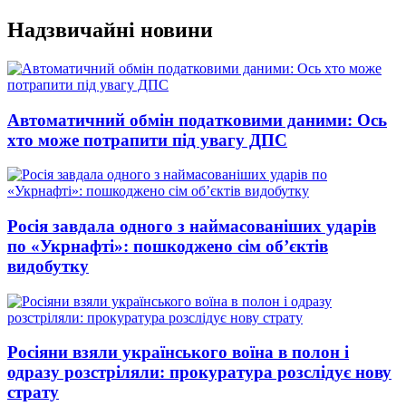
Перейти
Надзвичайні новини
до
вмісту
Автоматичний обмін податковими даними: Ось
хто може потрапити під увагу ДПС
Росія завдала одного з наймасованіших ударів
по «Укрнафті»: пошкоджено сім об’єктів
видобутку
Росіяни взяли українського воїна в полон і
одразу розстріляли: прокуратура розслідує нову
страту