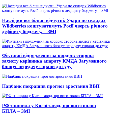
Наслідки все більш відчутні: Удари по складах
Wildberries коштуватимуть Росії чверть річного
дефіциту бюджету, – ЗМІ
Фіктивні відрядження за кордон: сторона
захисту керівника апарату КМДА Загуменного
блокує передачу справи до суду
Нацбанк покращив прогноз зростання ВВП
РФ знищила у Києві завод, що виготовляв
БПЛА – ЗМІ