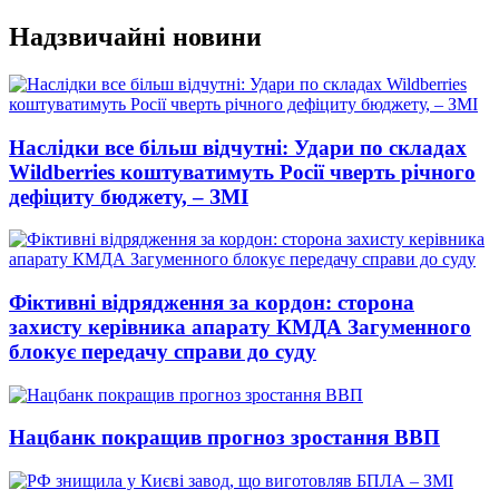
Перейти
Надзвичайні новини
до
вмісту
Наслідки все більш відчутні: Удари по складах
Wildberries коштуватимуть Росії чверть річного
дефіциту бюджету, – ЗМІ
Фіктивні відрядження за кордон: сторона
захисту керівника апарату КМДА Загуменного
блокує передачу справи до суду
Нацбанк покращив прогноз зростання ВВП