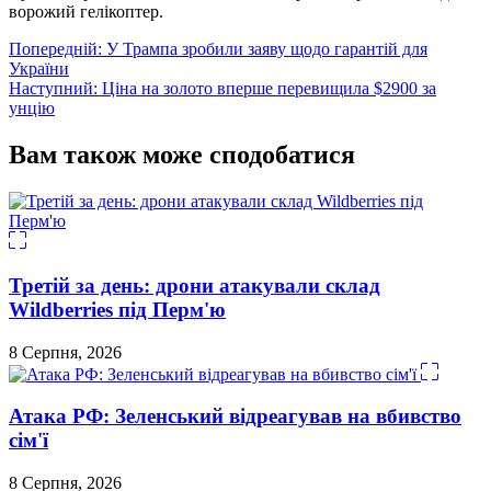
ворожий гелікоптер.
Навігація
Попередній:
У Трампа зробили заяву щодо гарантій для
України
записів
Наступний:
Ціна на золото вперше перевищила $2900 за
унцію
Вам також може сподобатися
Третій за день: дрони атакували склад
Wildberries під Перм'ю
8 Серпня, 2026
Атака РФ: Зеленський відреагував на вбивство
сім'ї
8 Серпня, 2026