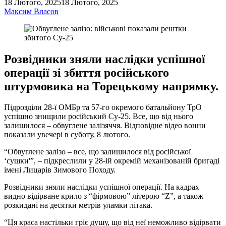
18 Лютого, 2025
18 Лютого, 2025
Максим Власов
Розвідники зняли наслідки успішної
операції зі збиття російського
штурмовика на Торецькому напрямку.
Підрозділи 28-ї ОМБр та 57-го окремого батальйону ТрО
успішно знищили російський Су-25. Все, що від нього
залишилося – обвуглене залізяччя. Відповідне відео вонни
показали увечері в суботу, 8 лютого.
“Обвуглене залізо – все, що залишилося від російської
‘сушки'”, – підкреслили у 28-ій окремій механізованій бригаді
імені Лицарів Зимового Походу.
Розвідники зняли наслідки успішної операції. На кадрах
видно відірване крило з “фірмовою” літерою “Z”, а також
розкидані на десятки метрів уламки літака.
“Ця краса настільки гріє душу, що від неї неможливо відірвати