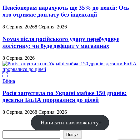
Пенсіонерам нарахують ще 35% до пенсії: Ось
хто отримає доплату без індексації
8 Серпня, 2026
8 Серпня, 2026
Novus після російського удару перебудовує
логістику: чи буде дефіцит у магазинах
8 Серпня, 2026
Війна
Росія запустила по Україні майже 150 дронів:
десятки БпЛА прорвалися до цілей
8 Серпня, 2026
8 Серпня, 2026
Написати нам можна тут
Пошук
Пошук