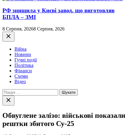
РФ знищила у Києві завод, що виготовляв
БПЛА – ЗМІ
8 Серпня, 2026
8 Серпня, 2026
Закрити
Війна
Новини
Гучні події
Політика
Фінанси
Схеми
Відео
Пошук:
Закрити
пошук
Обвуглене залізо: військові показали
рештки збитого Су-25