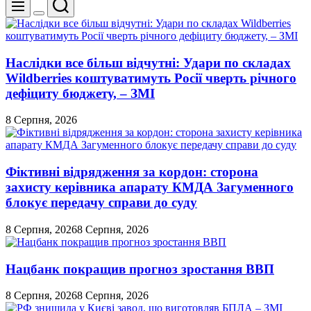
Пошук
Меню
Перемикач
кольорового
режиму
Наслідки все більш відчутні: Удари по складах
Wildberries коштуватимуть Росії чверть річного
дефіциту бюджету, – ЗМІ
8 Серпня, 2026
Фіктивні відрядження за кордон: сторона
захисту керівника апарату КМДА Загуменного
блокує передачу справи до суду
8 Серпня, 2026
8 Серпня, 2026
Нацбанк покращив прогноз зростання ВВП
8 Серпня, 2026
8 Серпня, 2026