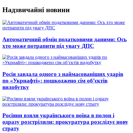
Перейти
Надзвичайні новини
до
вмісту
Автоматичний обмін податковими даними: Ось
хто може потрапити під увагу ДПС
Росія завдала одного з наймасованіших ударів
по «Укрнафті»: пошкоджено сім об’єктів
видобутку
Росіяни взяли українського воїна в полон і
одразу розстріляли: прокуратура розслідує нову
страту