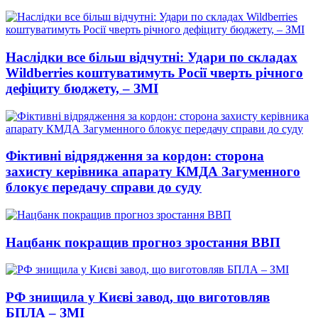
Наслідки все більш відчутні: Удари по складах
Wildberries коштуватимуть Росії чверть річного
дефіциту бюджету, – ЗМІ
Фіктивні відрядження за кордон: сторона
захисту керівника апарату КМДА Загуменного
блокує передачу справи до суду
Нацбанк покращив прогноз зростання ВВП
РФ знищила у Києві завод, що виготовляв
БПЛА – ЗМІ