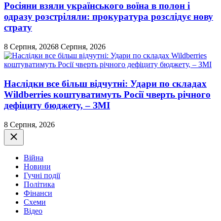
Росіяни взяли українського воїна в полон і
одразу розстріляли: прокуратура розслідує нову
страту
8 Серпня, 2026
8 Серпня, 2026
Наслідки все більш відчутні: Удари по складах
Wildberries коштуватимуть Росії чверть річного
дефіциту бюджету, – ЗМІ
8 Серпня, 2026
Закрити
Війна
Новини
Гучні події
Політика
Фінанси
Схеми
Відео