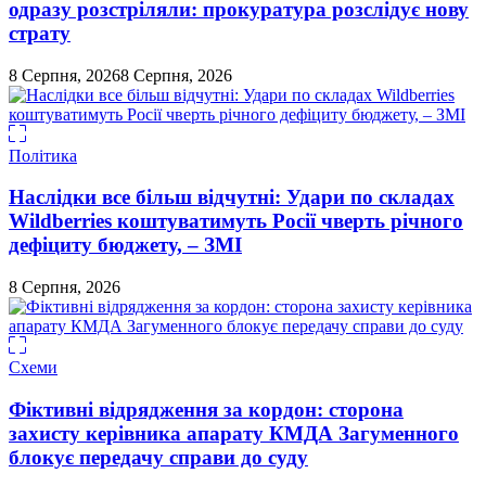
одразу розстріляли: прокуратура розслідує нову
страту
8 Серпня, 2026
8 Серпня, 2026
Політика
Наслідки все більш відчутні: Удари по складах
Wildberries коштуватимуть Росії чверть річного
дефіциту бюджету, – ЗМІ
8 Серпня, 2026
Схеми
Фіктивні відрядження за кордон: сторона
захисту керівника апарату КМДА Загуменного
блокує передачу справи до суду