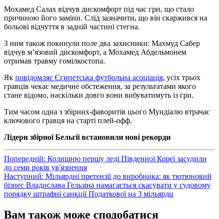
Мохамед Салах відчув дискомфорт під час гри, що стало
причиною його заміни. Слід зазначити, що він скаржився на
больові відчуття в задній частині стегна.
З ним також покинули поле два захисники: Махмуд Сабер
відчув м’язовий дискомфорт, а Мохамед Абдельмонем
отримав травму гомілкостопа.
Як
повідомляє Єгипетська футбольна асоціація
, усіх трьох
гравців чекає медичне обстеження, за результатами якого
стане відомо, наскільки довго вони вибуватимуть із гри.
Тим часом одна з збірних-фаворитів цього Мундіалю втрачає
ключового гравця на старті плей-офф.
Лідери збірної Бельгії встановили нові рекорди
Навігація
Попередній:
Колишню першу леді Південної Кореї засудили
до семи років ув'язнення
записів
Наступний:
Мільярдні претензії до виробника: як тютюновий
бізнес Владислава Гельзіна намагається скасувати у судовому
порядку штрафні санкції Податкової на 3 мільярди
Вам також може сподобатися