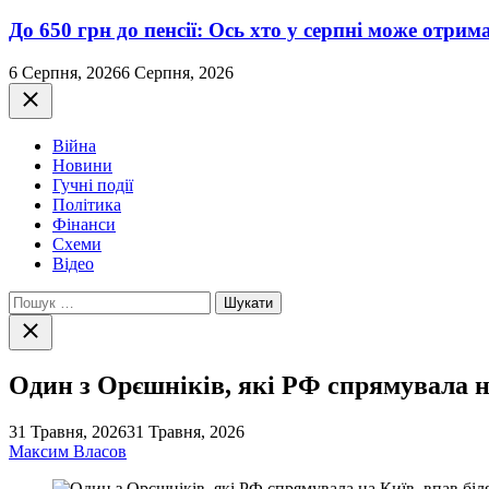
До 650 грн до пенсії: Ось хто у серпні може отри
6 Серпня, 2026
6 Серпня, 2026
Закрити
Війна
Новини
Гучні події
Політика
Фінанси
Схеми
Відео
Пошук:
Закрити
пошук
Один з Орєшніків, які РФ спрямувала н
31 Травня, 2026
31 Травня, 2026
Максим Власов