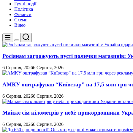
Гучні події
Політика
Фінанси
Схеми
Відео
Пошук
Меню
Перемикач
кольорового
режиму
Росіянам загрожують пусті полички магазинів: У
6 Серпня, 2026
6 Серпня, 2026
АМКУ оштрафував “Київстар” на 17,5 млн грн че
6 Серпня, 2026
6 Серпня, 2026
Майже сім кілометрів у небі: прикордонники Укр
6 Серпня, 2026
6 Серпня, 2026