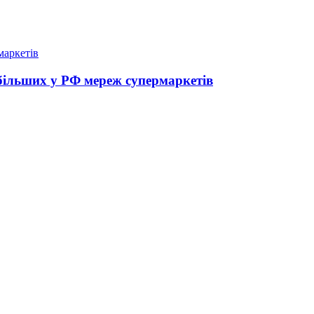
йбільших у РФ мереж супермаркетів