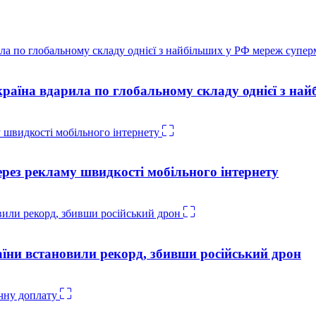
країна вдарила по глобальному складу однієї з на
рез рекламу швидкості мобільного інтернету
аїни встановили рекорд, збивши російський дрон