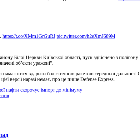
n.
https://t.co/XMm1GrGuRJ
pic.twitter.com/h2eXmJ689M
йону Білої Церкви Київської області, пуск здійснено з полігон
значені об’єкти уражені”.
ли намагатися вдарити балістичною ракетою середньої дальності
єї версії наразі немає, про це пише Defense Express.
ої нафти скорочує імпорт до мінімуму
ення
лад