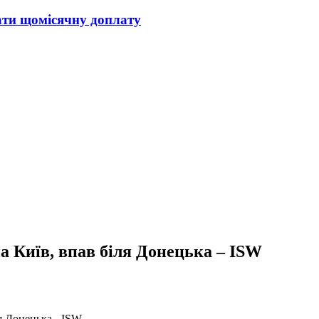
мати щомісячну доплату
а Київ, впав біля Донецька – ISW