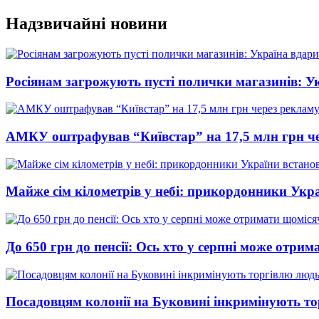
Перейти
Надзвичайні новини
до
вмісту
Росіянам загрожують пусті полички магазинів: У
АМКУ оштрафував “Київстар” на 17,5 млн грн че
Майже сім кілометрів у небі: прикордонники Укр
До 650 грн до пенсії: Ось хто у серпні може отри
Посадовцям колонії на Буковині інкримінують т