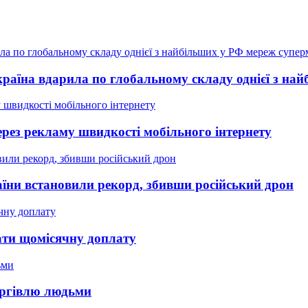
країна вдарила по глобальному складу однієї з на
рез рекламу швидкості мобільного інтернету
аїни встановили рекорд, збивши російський дрон
мати щомісячну доплату
оргівлю людьми