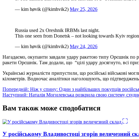
— kim høvik (@kimhvik2)
May 25, 2026
Russia used 2x Oreshnik IRBMs last night.
This one seen from Donetsk – not looking towards Kyiv regio
— kim høvik (@kimhvik2)
May 24, 2026
Нагадаємо, окупанти завдали удару ракетою типу Орєшнік по ра
ракети Орєшнік. Там додали, що “цілі удару досягнуто, всі при
Українські журналісти припустили, що російські військові мог
кілометрів. Водночас аналітики наголошують, що підтверджень ці
Навігація
Попередній:
Ніж у спину: Один з найбільших покупців російськ
Наступний:
Наталія Могилевська розкрила свою систему схудн
записів
Вам також може сподобатися
У російському Владивостоці згорів величезний ск