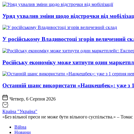
Уряд ухвалив зміни щодо відстрочки від мобілізац
У російському Владивостоці згорів величезний ск
Російську економіку може хитнути один маркетпл
Останній шанс використати «Нацкешбек»: уже з 1
Четвер, 6 Серпня 2026
Країна "Україна"
«Без вільної преси не може бути вільного суспільства.» – Том
Війна
Новини