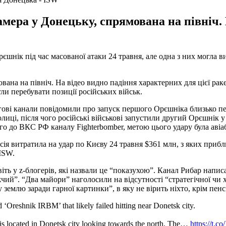
амера у Донецьку, спрямована на північ.
єшнік під час масованої атаки 24 травня, але одна з них могла в
вана на північ. На відео видно падіння характерних для цієї ра
гли перебувати позиції російських військ.
нгові канали повідомили про запуск першого Орєшніка близько пер
олиці, після чого російські військові запустили другий Орєшнік 
кого до ВКС РФ каналу Fighterbomber, метою цього удару була авіа
сія витратила на удар по Києву 24 травня $361 млн, з яких приб
 ISW.
ть у z-блогерів, які назвали це “показухою”. Канал Рибар напис
ий”. “Два майори” наголосили на відсутності “стратегічної чи 
землю заради гарної картинки”, в яку не вірить ніхто, крім пенс
 ‘Oreshnik IRBM’ that likely failed hitting near Donetsk city.
’ is located in Donetsk city looking towards the north. The…
https://t