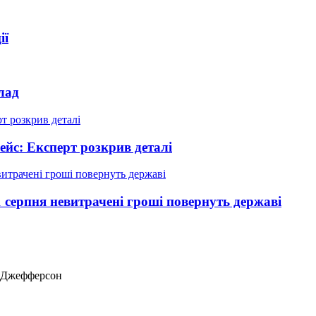
ії
лад
ейс: Експерт розкрив деталі
 серпня невитрачені гроші повернуть державі
ас Джефферсон