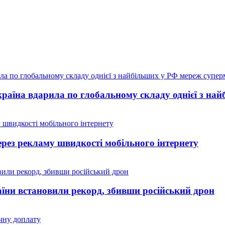
країна вдарила по глобальному складу однієї з на
рез рекламу швидкості мобільного інтернету
аїни встановили рекорд, збивши російський дрон