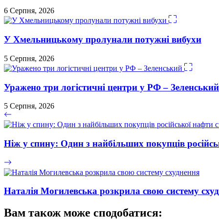
6 Серпня, 2026
У Хмельницькому пролунали потужні вибухи
5 Серпня, 2026
Уражено три логістичні центри у РФ – Зеленський
5 Серпня, 2026
Ніж у спину: Один з найбільших покупців російсь
Наталія Могилевська розкрила свою систему сху
Вам також може сподобатися: