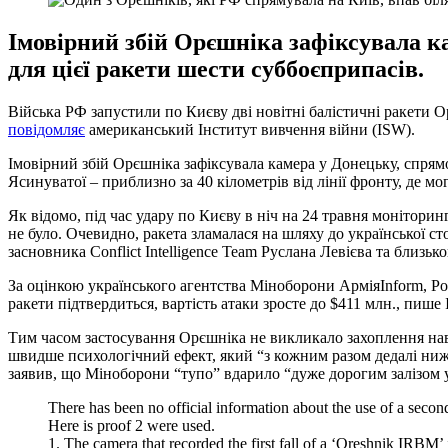
Імовірний збій Орєшніка зафіксувала к
для цієї ракети шести суббоєприпасів.
Війська РФ запустили по Києву дві новітні балістичні ракети Ор
повідомляє
американський Інститут вивчення війни (ISW).
Імовірний збій Орєшніка зафіксувала камера у Донецьку, спрямо
Ясинуватої – приблизно за 40 кілометрів від лінії фронту, де мо
Як відомо, під час удару по Києву в ніч на 24 травня монітори
не було. Очевидно, ракета зламалася на шляху до української ст
засновника Conflict Intelligence Team Руслана Левієва та близь
За оцінкою українського агентства Міноборони АрміяInform, Ро
ракети підтвердиться, вартість атаки зросте до $411 млн., пише
Тим часом застосування Орєшніка не викликало захоплення наві
швидше психологічний ефект, який “з кожним разом дедалі нижч
заявив, що Міноборони “тупо” вдарило “дуже дорогим залізом у 
There has been no official information about the use of a second
Here is proof 2 were used.
1. The camera that recorded the first fall of a ‘Oreshnik IRBM