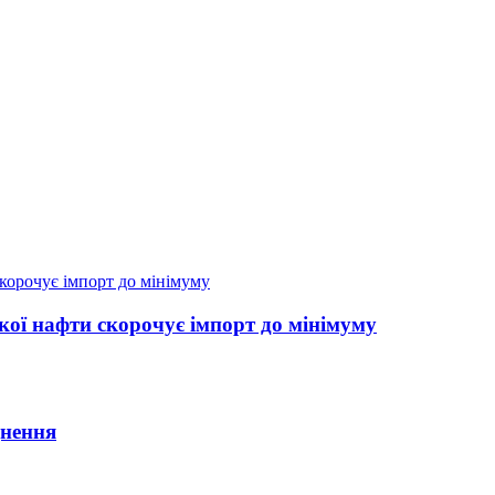
кої нафти скорочує імпорт до мінімуму
днення