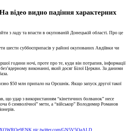
 На відео видно падіння характерних
ийти з ладу та впасти в окупованій Донецькій області. Про це
кети шести суббоєприпасів у районі окупованих Авдіївки чи
шої години ночі, проте про те, куди він потрапив, інформації
у без’ядерному виконанні, який досяг Білої Церкви. За даними
база.
лизно $50 млн припало на Орєшнік. Якщо запуск другої такої
ав, що удар з використанням “кінетичних болванок” несе
хоча б символічної” мети, а “військор” Володимир Романов
іонерів.
.co/XOWRQe9ENK
pic.twitter.com/GN5V5QaALD