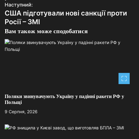
Наступний:
і
США підготували нові санкції проти
г
Росії – ЗМІ
а
Вам також може сподобатися
ц
і
я
з
а
Поляки звинувачують Україну у падінні ракети РФ у
п
Польщі
9 Серпня, 2026
и
с
і