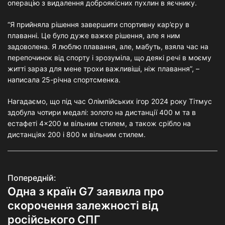
операцію з видалення доброякісних пухлин в яєчнику.
“Я прийняла рішення завершити спортивну кар’єру в
плаванні. Це було дуже важке рішення, але я ним
задоволена. Я люблю плавання, але, мабуть, взяла час на
перепочинок від спорту і зрозуміла, що деякі речі в моєму
житті зараз для мене трохи важливіші, ніж плавання”, –
написала 25-річна спортсменка.
Нагадаємо, що під час Олімпійських ігор 2024 року Тітмус
здобула чотири медалі: золото на дистанції 400 м та в
естафеті 4×200 м вільним стилем, а також срібло на
дистанціях 200 і 800 м вільним стилем.
Попередній:
Н
Одна з країн G7 заявила про
а
скорочення залежності від
в
російського СПГ