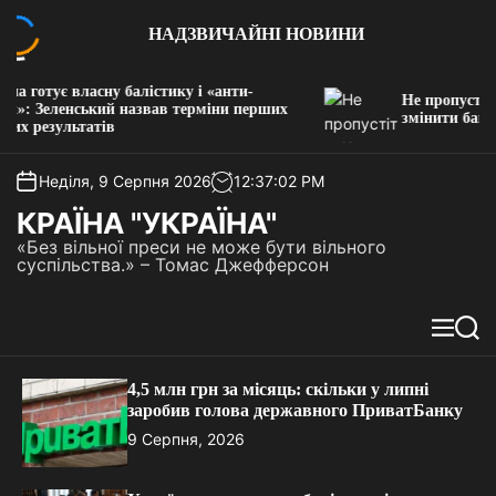
П
НАДЗВИЧАЙНІ НОВИНИ
е
р
е
готує власну балістику і «анти-
Не пропустіть: Ко
й
: Зеленський назвав терміни перших
змінити банк до 1
результатів
т
и
д
Неділя, 9 Серпня 2026
12
:
37
:
02
PM
о
КРАЇНА "УКРАЇНА"
в
«Без вільної преси не може бути вільного
м
суспільства.» – Томас Джефферсон
і
с
т
М
П
у
е
о
н
ш
4,5 млн грн за місяць: скільки у липні
ю
у
заробив голова державного ПриватБанку
к
9 Серпня, 2026