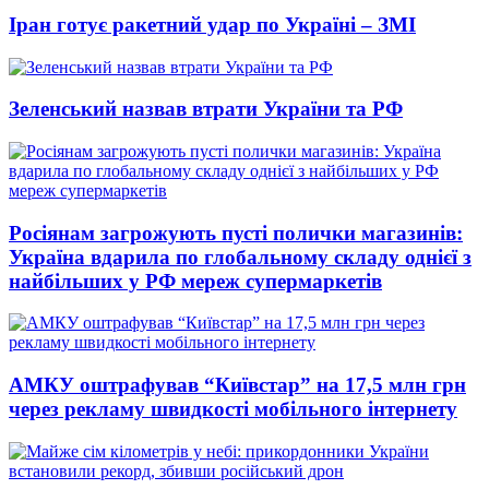
Іран готує ракетний удар по Україні – ЗМІ
Зеленський назвав втрати України та РФ
Росіянам загрожують пусті полички магазинів:
Україна вдарила по глобальному складу однієї з
найбільших у РФ мереж супермаркетів
АМКУ оштрафував “Київстар” на 17,5 млн грн
через рекламу швидкості мобільного інтернету