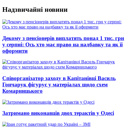
Перейти
Надзвичайні новини
до
вмісту
Декому з пенсіонерів виплатять понад 1 тис. грн
у серпні: Ось хто має право на надбавку та як її
оформити
Співорганізатор заходу в Капітанівці Василь
Гончарук фігурує у матеріалах щодо схем
Комарницького
Затримано виконавців двох терактів у Одесі