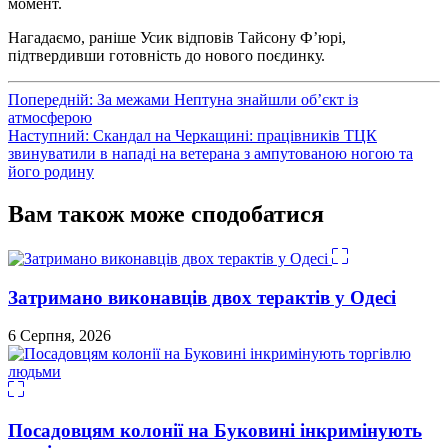
момент.
Нагадаємо, раніше Усик відповів Тайсону Ф’юрі,
підтвердивши готовність до нового поєдинку.
Навігація
Попередній:
За межами Нептуна знайшли об’єкт із
атмосферою
записів
Наступний:
Скандал на Черкащині: працівників ТЦК
звинуватили в нападі на ветерана з ампутованою ногою та
його родину
Вам також може сподобатися
Затримано виконавців двох терактів у Одесі
6 Серпня, 2026
Посадовцям колонії на Буковині інкримінують