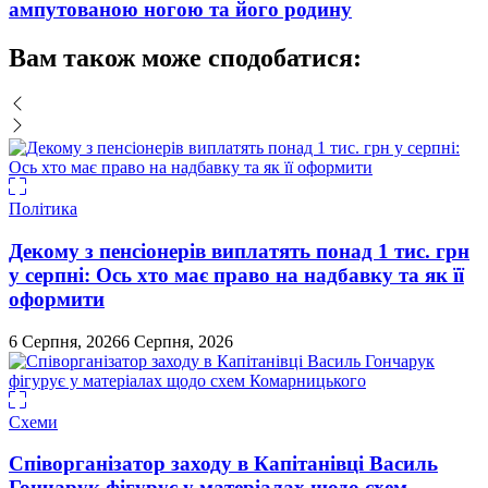
ампутованою ногою та його родину
Вам також може сподобатися:
Політика
Декому з пенсіонерів виплатять понад 1 тис. грн
у серпні: Ось хто має право на надбавку та як її
оформити
6 Серпня, 2026
6 Серпня, 2026
Схеми
Співорганізатор заходу в Капітанівці Василь
Гончарук фігурує у матеріалах щодо схем