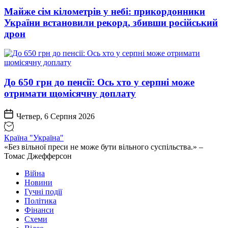
Майже сім кілометрів у небі: прикордонники
України встановили рекорд, збивши російський
дрон
До 650 грн до пенсії: Ось хто у серпні може
отримати щомісячну доплату
Четвер, 6 Серпня 2026
Країна "Україна"
«Без вільної преси не може бути вільного суспільства.» –
Томас Джефферсон
Війна
Новини
Гучні події
Політика
Фінанси
Схеми