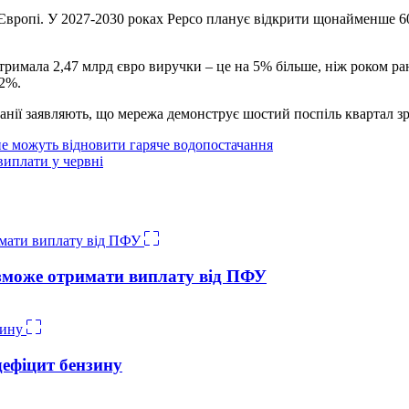
Європі. У 2027-2030 роках Pepco планує відкрити щонайменше 60
тримала 2,47 млрд євро виручки – це на 5% більше, ніж роком ра
52%.
анії заявляють, що мережа демонструє шостий поспіль квартал з
е можуть відновити гаряче водопостачання
виплати у червні
е зможе отримати виплату від ПФУ
дефіцит бензину