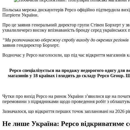
Польська мережа дискаунтерів Pepco офіційно підтвердила вихі
Патріоти України.
Про це заявив генеральний директор групи Стівен Борхерт у зві
ухвалиличерез високу впізнаваність бренду серед українських 
“Ми розпочинаємо обережну спробу виходу до окремих регіонів 
заявив гендиректор Борхерт.
Водночас у Pepco наголосили, що під час відкриття магазинів 
Pepco спеціалізується на продажу недорогого одягу для вс
магазинів у 18 країнах і входить до складу Pepco Group. 
Чутки про вихід Pepco на ринок України з’явилися ще на почат
перемовини з підрядниками щодо проведення робіт з облаштува
Зазначалося, що відкриття перших точок заплановані на 2026 рі
Не лише Україна: Pepco відкриватиме с