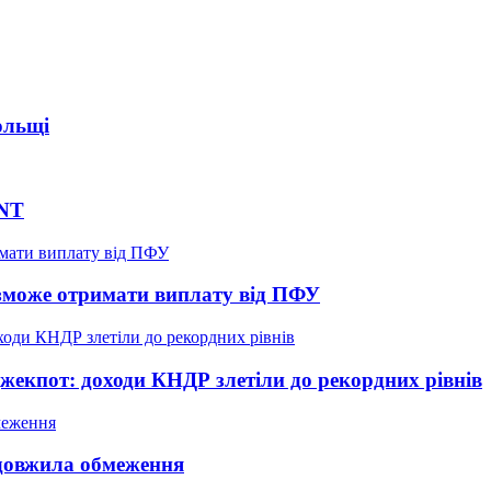
ольщі
INT
е зможе отримати виплату від ПФУ
жекпот: доходи КНДР злетіли до рекордних рівнів
довжила обмеження