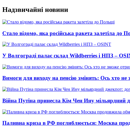
Перейти
Надзвичайні новини
до
вмісту
Стало відомо, яка російська ракета залетіла до П
У Волгограді палає склад Wildberries і НПЗ – OS
Вимоги для виходу на пенсію змінять: Ось хто н
Війна Путіна принесла Кім Чен Ину мільярдний д
Паливна криза в РФ поглиблюється: Москва про