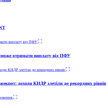
INT
е зможе отримати виплату від ПФУ
жекпот: доходи КНДР злетіли до рекордних рівнів