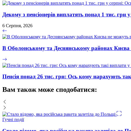
Декому з пенсіонерів виплатять понад 1 тис. грн у
6 Серпня, 2026
В Оболонському та Деснянському районах Києва 
Пенсія понад 26 тис. грн: Ось кому нарахують так
Вам також може сподобатися:
Гучні події
Стало відомо, яка російська ракета залетіла до П