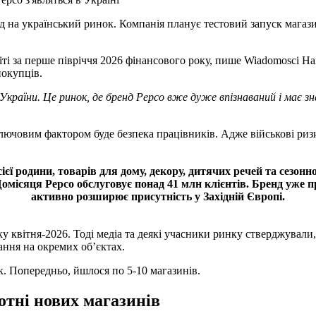
д на український ринок. Компанія планує тестовий запуск магази
ті за перше півріччя 2026 фінансового року, пише Wiadomosci Ha
покупців.
України. Це ринок, де бренд Pepco вже дуже впізнаваний і має з
ключовим фактором буде безпека працівників. Адже військові ри
ієї родини, товарів для дому, декору, дитячих речей та сезонно
Щомісяця Pepco обслуговує понад 41 млн клієнтів. Бренд уже 
активно розширює присутність у Західній Європі.
ку квітня-2026. Тоді медіа та деякі учасники ринку стверджувал
ння на окремих обʼєктах.
к. Попередньо, йшлося по 5-10 магазинів.
отні нових магазинів