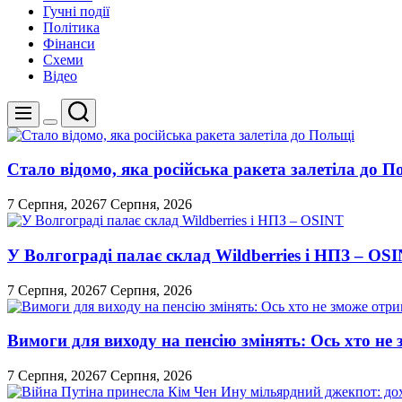
Гучні події
Політика
Фінанси
Схеми
Відео
Пошук
Меню
Перемикач
кольорового
режиму
Стало відомо, яка російська ракета залетіла до П
7 Серпня, 2026
7 Серпня, 2026
У Волгограді палає склад Wildberries і НПЗ – OS
7 Серпня, 2026
7 Серпня, 2026
Вимоги для виходу на пенсію змінять: Ось хто н
7 Серпня, 2026
7 Серпня, 2026