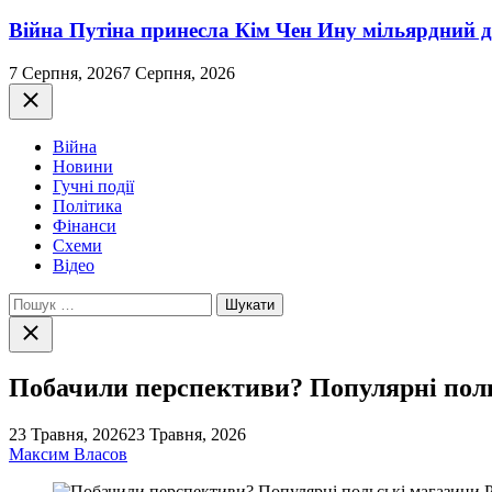
Війна Путіна принесла Кім Чен Ину мільярдний д
7 Серпня, 2026
7 Серпня, 2026
Закрити
Війна
Новини
Гучні події
Політика
Фінанси
Схеми
Відео
Пошук:
Закрити
пошук
Побачили перспективи? Популярні польс
23 Травня, 2026
23 Травня, 2026
Максим Власов