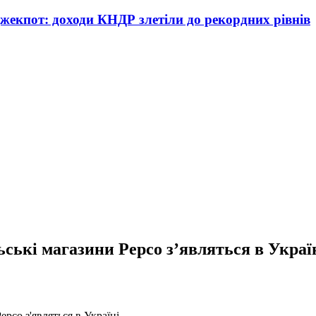
жекпот: доходи КНДР злетіли до рекордних рівнів
ькі магазини Pepco з’являться в Украї