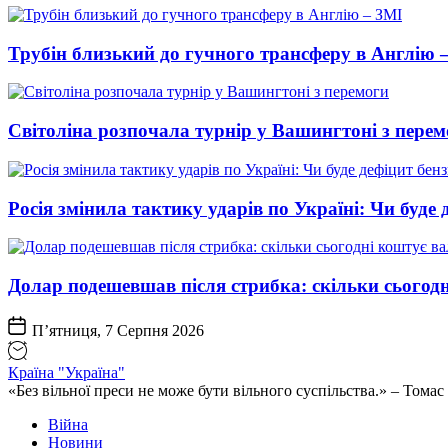
Трубін близький до гучного трансферу в Англію 
Світоліна розпочала турнір у Вашингтоні з перем
Росія змінила тактику ударів по Україні: Чи буде 
Долар подешевшав після стрибка: скільки сьогод
П’ятниця, 7 Серпня 2026
Країна "Україна"
«Без вільної преси не може бути вільного суспільства.» – Том
Війна
Новини