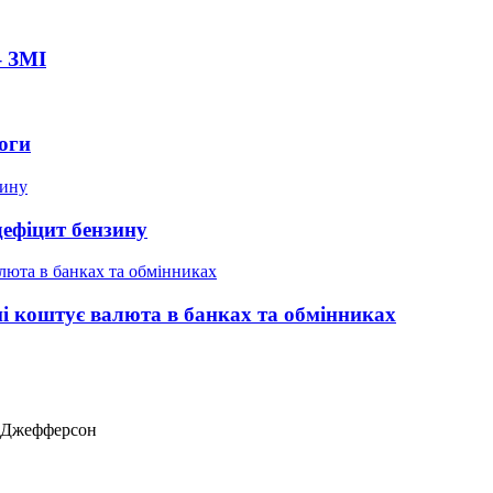
– ЗМІ
оги
дефіцит бензину
ні коштує валюта в банках та обмінниках
ас Джефферсон