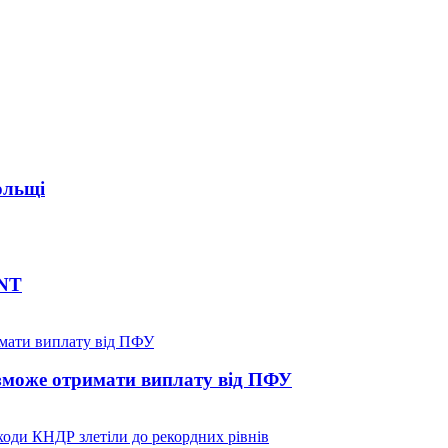
ольщі
INT
е зможе отримати виплату від ПФУ