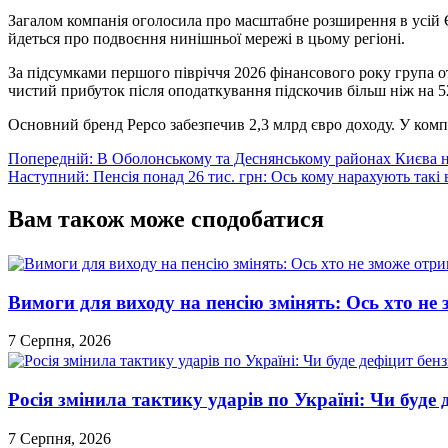
Загалом компанія оголосила про масштабне розширення в усій 
йдеться про подвоєння нинішньої мережі в цьому регіоні.
За підсумками першого півріччя 2026 фінансового року група о
чистий прибуток після оподаткування підскочив більш ніж на 
Основний бренд Pepco забезпечив 2,3 млрд євро доходу. У комп
Навігація
Попередній:
В Оболонському та Деснянському районах Києва н
Наступний:
Пенсія понад 26 тис. грн: Ось кому нарахують такі 
записів
Вам також може сподобатися
Вимоги для виходу на пенсію змінять: Ось хто н
7 Серпня, 2026
Росія змінила тактику ударів по Україні: Чи буде 
7 Серпня, 2026