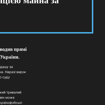
ацією майна за
водив прямі
 України.
рдашу за
на. Наразі вирок
о суду
який тривалий
 він може
країнофобські