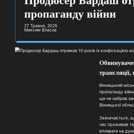
Продюсер Бардаш отр
пропаганду війни
27 Травня, 2025
Максим Власов
Обвинувачен
трансляції,
Вінницький місь
пропаганду війни
ще не набрав за
Вінницької облас
Зазначається, щ
час проживав та 
впливати на дум