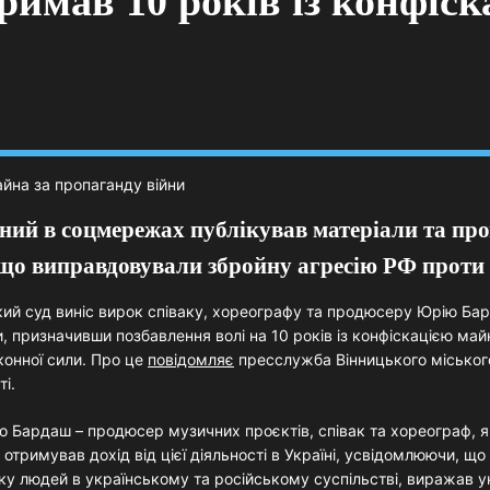
имав 10 років із конфіск
ий в соцмережах публікував матеріали та про
 що виправдовували збройну агресію РФ проти
кий суд виніс вирок співаку, хореографу та продюсеру Юрію Ба
, призначивши позбавлення волі на 10 років із конфіскацією май
конної сили. Про це
повідомляє
пресслужба Вінницького міськог
ті.
о Бардаш – продюсер музичних проєктів, співак та хореограф, 
отримував дохід від цієї діяльності в Україні, усвідомлюючи, що
ку людей в українському та російському суспільстві, виражав у