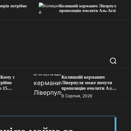
отрібно
Колишній керманич Ліверпуля може почути
пропозицію очолити Аль-Аглі
П
о
ш
 Кому з
Колишній керманич
у
трібно
Ліверпуля може почути
к
о 15
пропозицію очолити Аль-
Аглі
9 Серпня, 2026