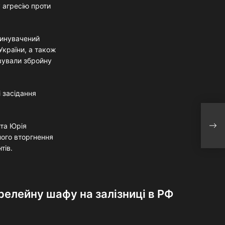
 агресію проти
винувачений
України, а також
вували збройну
і засідання
Парт
нта Юрія
залі
ного вторгнення
тів.
релейну шафу на залізниці в РФ