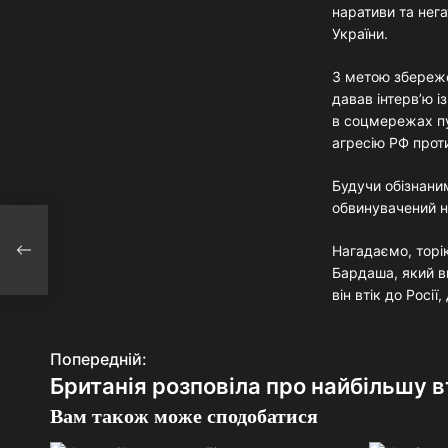
наративи та нег
України.
З метою збереже
давав інтерв’ю 
в соцмережах пу
агресію РФ прот
Будучи обізнаним
обвинувачений н
Нагадаємо, торі
Бардаша, який в
він втік до Росі
Попередній:
Н
Британія розповіла про найбільшу в
а
Вам також може сподобатися
в