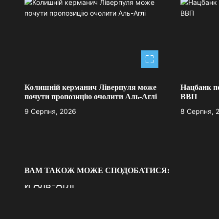
і
г
а
ц
і
Колишній керманич Ліверпуля може
Нацбанк п
почути пропозицію очолити Аль-Аглі
ВВП
я
9 Серпня, 2026
8 Серпня, 
з
а
п
ВАМ ТАКОЖ МОЖЕ СПОДОБАТИСЯ:
и
с