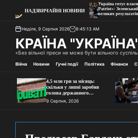
П
Україна готує власну баліст
яць: скільки у липні
Pаtriot»: Зеленський назва
е
НАДЗВИЧАЙНІ НОВИНИ
ержавного ПриватБанку
великих результатів
р
е
Неділя, 9 Серпня 2026
8
:
45
:
13
AM
й
т
КРАЇНА "УКРАЇНА
и
д
«Без вільної преси не може бути вільного суспі
о
в
Війна
Новини
Гучні події
Політика
Фінанси
С
м
і
4,5 млн грн за місяць:
с
скільки у липні заробив
т
голова державного
у
ПриватБанку
9 Серпня, 2026