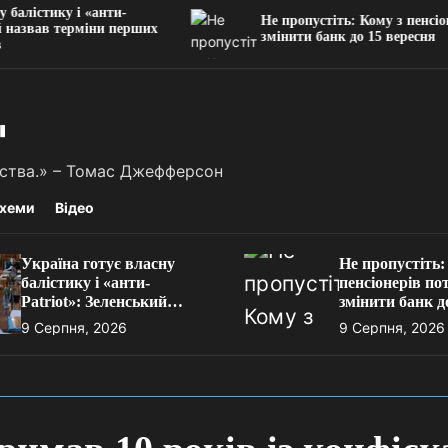
ику і «анти-
Не пропустіть: Кому з пенсіонерів п
в терміни перших
змінити банк до 15 вересня
"
льства.» – Томас Джефферсон
хеми
Відео
Україна готує власну
Не пропустіть:
балістику і «анти-
пенсіонерів по
Pаtriot»: Зеленський
змінити банк д
назвав терміни перших
вересня
9 Серпня, 2026
9 Серпня, 2026
великих результатів