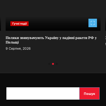
Гучні події
Поляки звинувачують Україну у падінні ракети РФ у
Польщі
9 Серпня, 2026
П
Пошук
о
ш