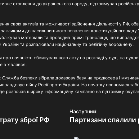
ативне ставлення до українського народу, підтримував російську
ння своїх активів та можливості здійснення діяльності у РФ, об
із закликами до насильницького повалення конституційного ладу 
блікував матеріали та проводив прямі трансляції, що виправдо
и України та розпалювали національну та релігійну ворожнечу.
 про наявність обвинувального акту на розгляді у суді, на судов
е з`являвся.
к Служба безпеки зібрала доказову базу на продюсера і музика
иправдовує війну Росії проти України. На початку повномасштаб
ї, де розпочав широку інформаційну кампанію на підтримку окупан
Наступний:
трату зброї РФ
Партизани спалили 