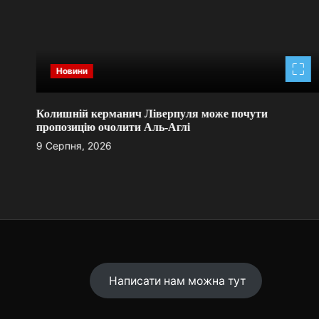
і
в
Новини
Колишній керманич Ліверпуля може почути
пропозицію очолити Аль-Аглі
9 Серпня, 2026
Написати нам можна тут