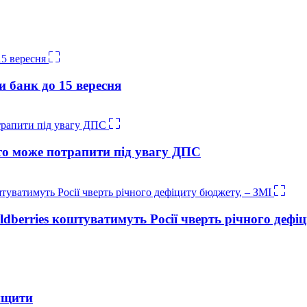
и банк до 15 вересня
о може потрапити під увагу ДПС
ldberries коштуватимуть Росії чверть річного дефі
ищити