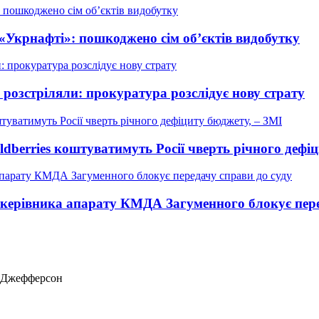
 «Укрнафті»: пошкоджено сім об’єктів видобутку
у розстріляли: прокуратура розслідує нову страту
ldberries коштуватимуть Росії чверть річного дефі
у керівника апарату КМДА Загуменного блокує пере
ас Джефферсон