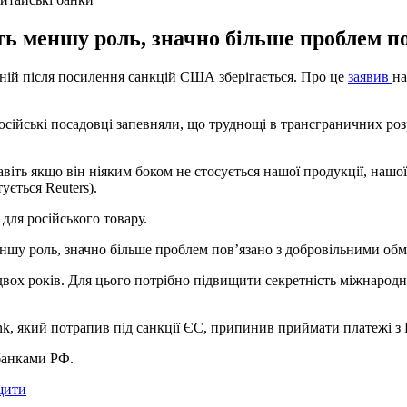
ть меншу роль, значно більше проблем п
аній після посилення санкцій США зберігається. Про це
заявив
на
а російські посадовці запевняли, що труднощі в трансграничних р
іть якщо він ніяким боком не стосується нашої продукції, нашої к
ується Reuters).
для російського товару.
еншу роль, значно більше проблем пов’язано з добровільними об
ох років. Для цього потрібно підвищити секретність міжнародни
k, який потрапив під санкції ЄС, припинив приймати платежі з Р
банками РФ.
щити