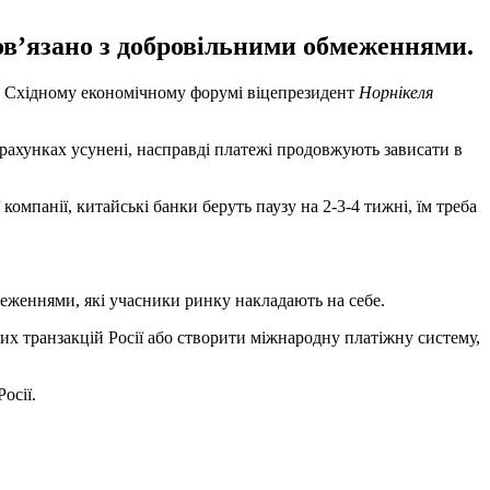
ов’язано з добровільними обмеженнями.
 Східному економічному форумі віцепрезидент
Норнікеля
озрахунках усунені, насправді платежі продовжують зависати в
омпанії, китайські банки беруть паузу на 2-3-4 тижні, їм треба
меженнями, які учасники ринку накладають на себе.
х транзакцій Росії або створити міжнародну платіжну систему,
осії.