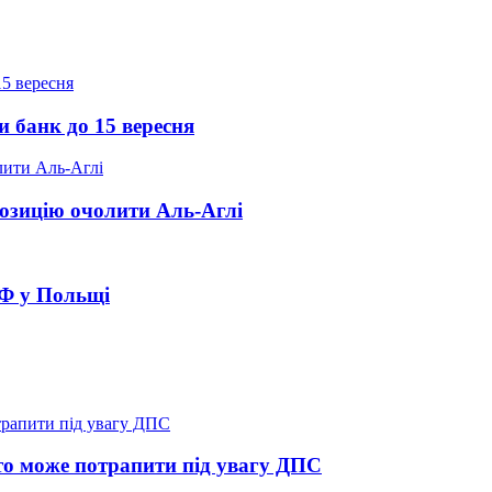
и банк до 15 вересня
озицію очолити Аль-Аглі
РФ у Польщі
о може потрапити під увагу ДПС