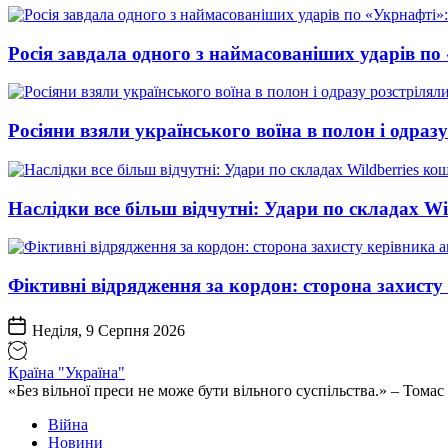
Росія завдала одного з наймасованіших ударів по
Росіяни взяли українського воїна в полон і одраз
Наслідки все більш відчутні: Удари по складах Wi
Фіктивні відрядження за кордон: сторона захист
Неділя, 9 Серпня 2026
Країна "Україна"
«Без вільної преси не може бути вільного суспільства.» – Том
Війна
Новини