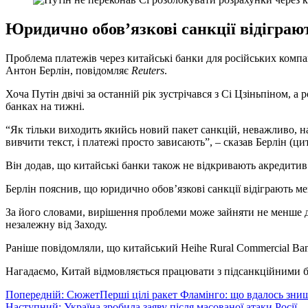
Юридично обов’язкові санкції відіграю
Проблема платежів через китайські банки для російських комп
Антон Берлін, повідомляє
Reuters
.
Хоча Путін двічі за останній рік зустрічався з Сі Цзіньпіном, 
банках на тижні.
“Як тільки виходить якийсь новий пакет санкцій, неважливо, нав
вивчити текст, і платежі просто зависають”, – сказав Берлін (цит
Він додав, що китайські банки також не відкривають акредитив 
Берлін пояснив, що юридично обов’язкові санкції відіграють м
За його словами, вирішення проблеми може зайняти не менше дв
незалежну від Заходу.
Раніше повідомляли, що китайський Heihe Rural Commercial Ban
Нагадаємо, Китай відмовляється працювати з підсанкційними 
Навігація
Попередній:
СюжетПерші цілі ракет Фламінго: що вдалось зни
Наступний:
Україна зробила заяву після масованої атаки Росії