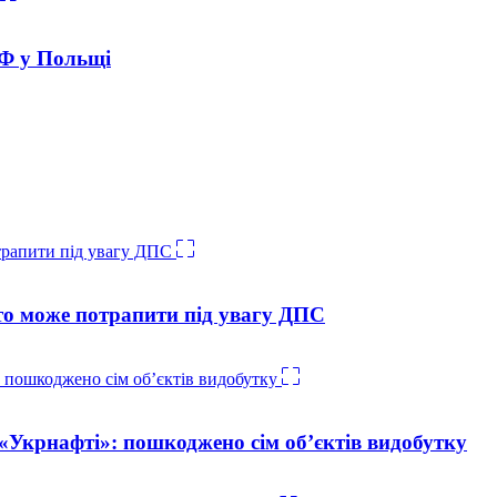
РФ у Польщі
о може потрапити під увагу ДПС
 «Укрнафті»: пошкоджено сім об’єктів видобутку