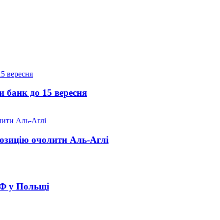
и банк до 15 вересня
озицію очолити Аль-Аглі
РФ у Польщі