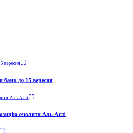
ї
и банк до 15 вересня
озицію очолити Аль-Аглі