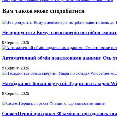
записів
Вам також може сподобатися
Не пропустіть: Кому з пенсіонерів потрібно змінит
9 Серпня, 2026
Автоматичний обмін податковими даними: Ось хт
9 Серпня, 2026
Наслідки все більш відчутні: Удари по складах Wi
8 Серпня, 2026
СюжетПерші цілі ракет Фламінго: що вдалось зн