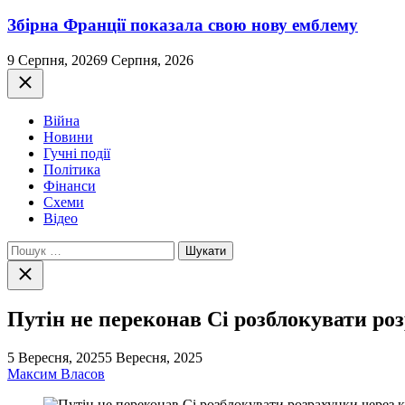
Збірна Франції показала свою нову емблему
9 Серпня, 2026
9 Серпня, 2026
Закрити
Війна
Новини
Гучні події
Політика
Фінанси
Схеми
Відео
Пошук:
Закрити
пошук
Путін не переконав Сі розблокувати ро
5 Вересня, 2025
5 Вересня, 2025
Максим Власов