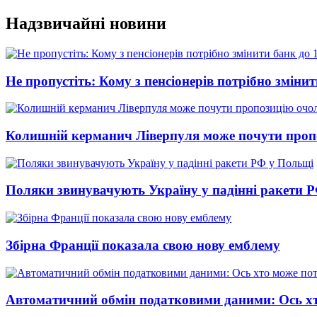
Перейти
Надзвичайні новини
до
вмісту
Не пропустіть: Кому з пенсіонерів потрібно змінит
Колишній керманич Ліверпуля може почути проп
Поляки звинувачують Україну у падінні ракети 
Збірна Франції показала свою нову емблему
Автоматичний обмін податковими даними: Ось хт