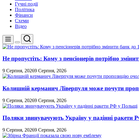
Гучні події
Політика
Фінанси
Схеми
Відео
Пошук
Меню
Перемикач
кольорового
режиму
Не пропустіть: Кому з пенсіонерів потрібно змінит
9 Серпня, 2026
9 Серпня, 2026
Колишній керманич Ліверпуля може почути проп
9 Серпня, 2026
9 Серпня, 2026
Поляки звинувачують Україну у падінні ракети 
9 Серпня, 2026
9 Серпня, 2026