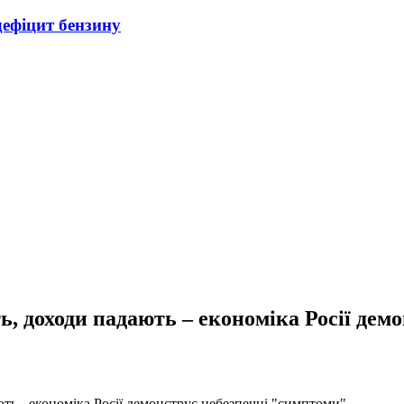
дефіцит бензину
ь, доходи падають – економіка Росії дем