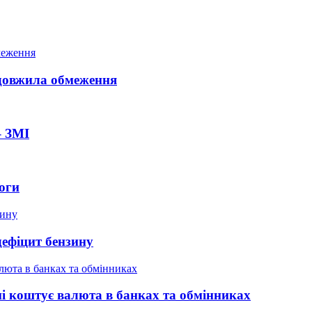
довжила обмеження
– ЗМІ
оги
дефіцит бензину
ні коштує валюта в банках та обмінниках