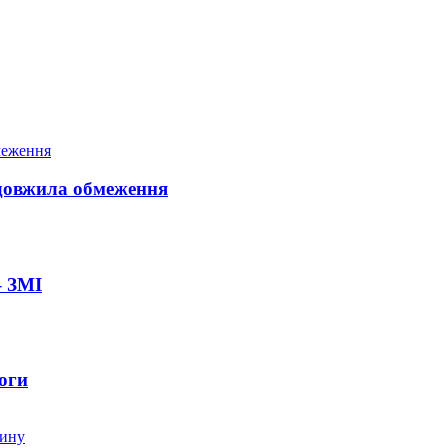
довжила обмеження
– ЗМІ
оги