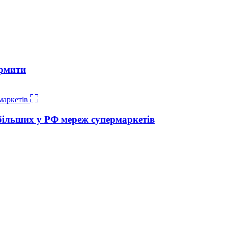
ормити
йбільших у РФ мереж супермаркетів