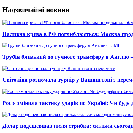
Перейти
Надзвичайні новини
до
вмісту
Паливна криза в РФ поглиблюється: Москва про
Трубін близький до гучного трансферу в Англію 
Світоліна розпочала турнір у Вашингтоні з перем
Росія змінила тактику ударів по Україні: Чи буде 
Долар подешевшав після стрибка: скільки сьогод