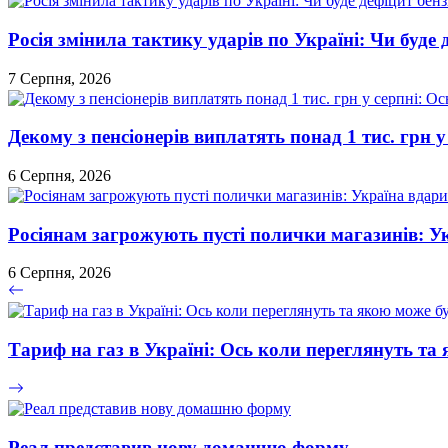
Росія змінила тактику ударів по Україні: Чи буде 
7 Серпня, 2026
Декому з пенсіонерів виплатять понад 1 тис. грн у
6 Серпня, 2026
Росіянам загрожують пусті полички магазинів: У
6 Серпня, 2026
Тариф на газ в Україні: Ось коли переглянуть та
Реал представив нову домашню форму