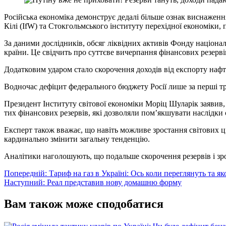
Російська економіка демонструє дедалі більше ознак виснаження
Кілі (IfW) та Стокгольмського інституту перехідної економіки,
За даними дослідників, обсяг ліквідних активів Фонду націона
країни. Це свідчить про суттєве вичерпання фінансових резерв
Додатковим ударом стало скорочення доходів від експорту нафт
Водночас дефіцит федерального бюджету Росії лише за перші тр
Президент Інституту світової економіки Моріц Шуларік заявив, 
тих фінансових резервів, які дозволяли пом’якшувати наслідки 
Експерт також вважає, що навіть можливе зростання світових ц
кардинально змінити загальну тенденцію.
Аналітики наголошують, що подальше скорочення резервів і зр
Навігація
Попередній:
Тариф на газ в Україні: Ось коли переглянуть та я
Наступний:
Реал представив нову домашню форму
записів
Вам також може сподобатися