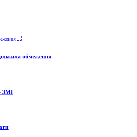
довжила обмеження
– ЗМІ
оги