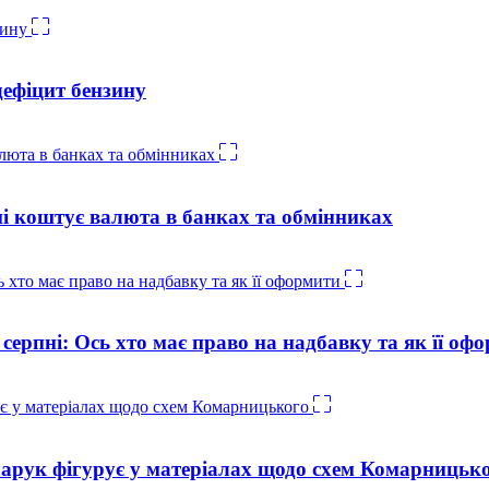
дефіцит бензину
ні коштує валюта в банках та обмінниках
 серпні: Ось хто має право на надбавку та як її оф
нчарук фігурує у матеріалах щодо схем Комарницьк