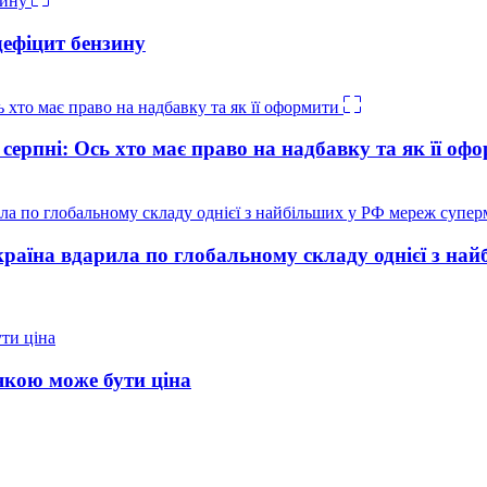
дефіцит бензину
 серпні: Ось хто має право на надбавку та як її оф
країна вдарила по глобальному складу однієї з на
 якою може бути ціна