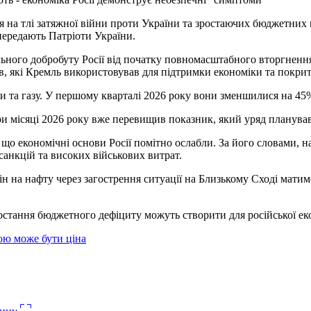
 на тлі затяжної війни проти України та зростаючих бюджетних ви
 передають Патріоти України.
льного добробуту Росії від початку повномасштабного вторгненн
ів, які Кремль використовував для підтримки економіки та покри
и та газу. У першому кварталі 2026 року вони зменшилися на 45
и місяці 2026 року вже перевищив показник, який уряд планував 
що економічні основи Росії помітно ослабли. За його словами, на
санкцій та високих військових витрат.
ін на нафту через загострення ситуації на Близькому Сході мати
остання бюджетного дефіциту можуть створити для російської ек
кою може бути ціна