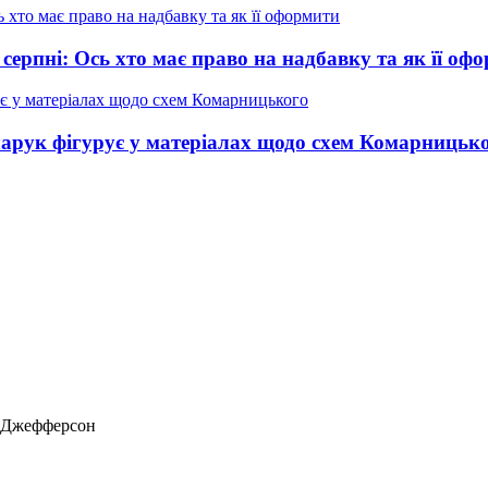
 серпні: Ось хто має право на надбавку та як її оф
нчарук фігурує у матеріалах щодо схем Комарницьк
ас Джефферсон