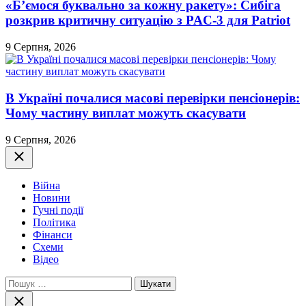
«Б’ємося буквально за кожну ракету»: Сибіга
розкрив критичну ситуацію з PAC-3 для Patriot
9 Серпня, 2026
В Україні почалися масові перевірки пенсіонерів:
Чому частину виплат можуть скасувати
9 Серпня, 2026
Закрити
Війна
Новини
Гучні події
Політика
Фінанси
Схеми
Відео
Пошук:
Закрити