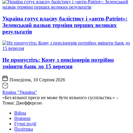
Україна готує власну балістику і «анти-Pаtriot»:
Зеленський назвав терміни перших великих
результатів
Не пропустіть: Кому з пенсіонерів потрібно
змінити банк до 15 вересня
Понеділок, 10 Серпня 2026
Країна "Україна"
«Без вільної преси не може бути вільного суспільства.» –
Томас Джефферсон
Війна
Новини
Гучні події
Політика