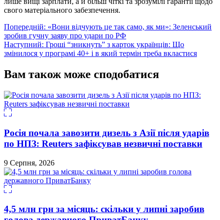
лише вищі зарплати, а й більш чіткі та зрозумілі гарантії щодо
свого матеріального забезпечення.
Навігація
Попередній:
«Вони відчують це так само, як ми»: Зеленський
зробив гучну заяву про удари по РФ
записів
Наступний:
Гроші “зникнуть” з карток українців: Що
змінилося у програмі 40+ і в який термін треба вкластися
Вам також може сподобатися
Росія почала завозити дизель з Азії після ударів
по НПЗ: Reuters зафіксував незвичні поставки
9 Серпня, 2026
4,5 млн грн за місяць: скільки у липні заробив
голова державного ПриватБанку