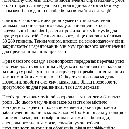
потенціалу системи МВС та забезпечення справедливих умов
оплати праці для людей, які щодня відповідають за безпеку
громадян і ліквідацію наслідків надзвичайних ситуацій.
Однією з головних новацій документа є встановлення
мінімального посадового окладу для поліцейських та
рятувальників на рівні десяти прожиткових мінімумів для
працездатних осіб. Станом на сьогодні це становить близько
33 280 гривень. Таким чином, вперше на законодавчому рівні
закріплюється гарантований мінімум грошового забезпечення
для представників цих професій.
Крім базового окладу, законопроєкт передбачає перегляд усієї
системи додаткових виплат. Йдеться про оновлення надбавок
за вислугу років, уточнення структури преміювання та інших
компенсаційних механізмів. Очікується, що нова модель
дозволить зробити систему нарахувань більш прозорою та
зрозумілою як для працівників, так і для держави.
Необхідність таких змін обговорювалася протягом багатьох
років. До цього часу чинне законодавство не містило
конкретних гарантій щодо мінімального рівня грошового
забезпечення поліцейських. Закон «Про Національну поліцію»
лише визначав, що розмір виплат залежить від посади,
спеціального звання, стажу служби, умов роботи,
інтенсивності виконання обов’язків, рівня кваліфікації та