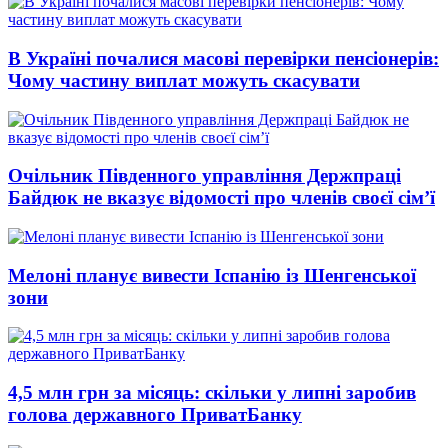
В Україні почалися масові перевірки пенсіонерів:
Чому частину виплат можуть скасувати
Очільник Південного управління Держпраці
Байдюк не вказує відомості про членів своєї сім’ї
Мелоні планує вивести Іспанію із Шенгенської
зони
4,5 млн грн за місяць: скільки у липні заробив
голова державного ПриватБанку