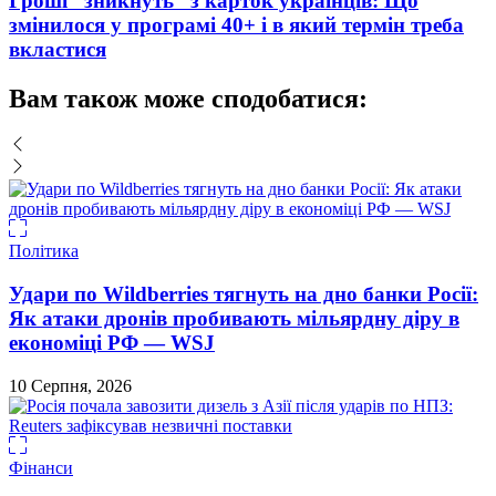
Гроші “зникнуть” з карток українців: Що
змінилося у програмі 40+ і в який термін треба
вкластися
Вам також може сподобатися:
Політика
Удари по Wildberries тягнуть на дно банки Росії:
Як атаки дронів пробивають мільярдну діру в
економіці РФ — WSJ
10 Серпня, 2026
Фінанси