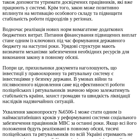
також допомогти утримати досвідчених працівників, які вже
працюють у системі. Крім того, закон може позитивно
вплинути на мотивацію особового складу та підвищити
стабільність роботи підрозділів у регіонах.
Водночас реалізація нових норм вимагатиме додаткових
бюджетних витрат. Питання фінансування підвищених виплат
стане одним із ключових під час формування державного
бюджету на наступні роки. Урядові структури мають
визначити механізми забезпечення необхідних ресурсів для
виконання закону в повному обсязі.
Попри це, прихильники документа наголошують, що
інвестиції у правоохоронну та рятувальну систему є
інвестиціями у безпеку держави. В умовах війни та
післявоєнного відновлення саме від ефективності роботи
поліцейських і рятувальників значною мірою залежатимуть
стабільність країни, захист громадян та швидкість ліквідації
наслідків надзвичайних ситуацій.
Ухвалення законопроєкту №6506-1 може стати одним із
наймасштабніших кроків у реформуванні системи соціального
забезпечення працівників МВС за останні роки. Якщо всі його
положення будуть реалізовані в повному обсязі, тисячі
поліцейських та рятувальників по всій Україні отримають не