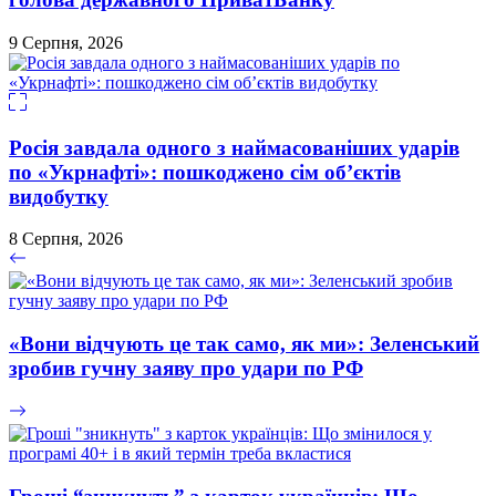
9 Серпня, 2026
Росія завдала одного з наймасованіших ударів
по «Укрнафті»: пошкоджено сім об’єктів
видобутку
8 Серпня, 2026
«Вони відчують це так само, як ми»: Зеленський
зробив гучну заяву про удари по РФ