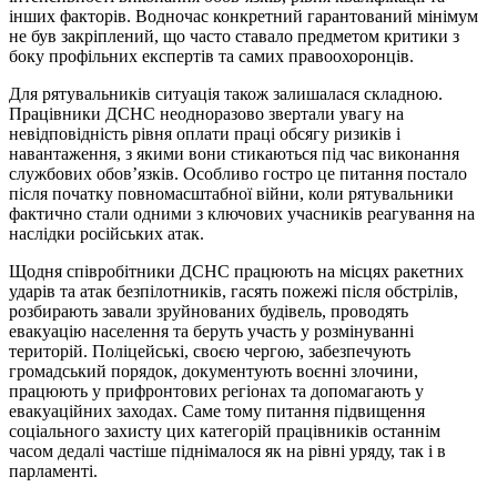
інших факторів. Водночас конкретний гарантований мінімум
не був закріплений, що часто ставало предметом критики з
боку профільних експертів та самих правоохоронців.
Для рятувальників ситуація також залишалася складною.
Працівники ДСНС неодноразово звертали увагу на
невідповідність рівня оплати праці обсягу ризиків і
навантаження, з якими вони стикаються під час виконання
службових обов’язків. Особливо гостро це питання постало
після початку повномасштабної війни, коли рятувальники
фактично стали одними з ключових учасників реагування на
наслідки російських атак.
Щодня співробітники ДСНС працюють на місцях ракетних
ударів та атак безпілотників, гасять пожежі після обстрілів,
розбирають завали зруйнованих будівель, проводять
евакуацію населення та беруть участь у розмінуванні
територій. Поліцейські, своєю чергою, забезпечують
громадський порядок, документують воєнні злочини,
працюють у прифронтових регіонах та допомагають у
евакуаційних заходах. Саме тому питання підвищення
соціального захисту цих категорій працівників останнім
часом дедалі частіше піднімалося як на рівні уряду, так і в
парламенті.