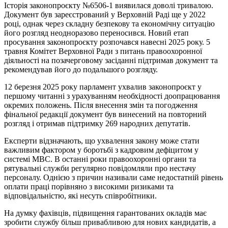
Історія законопроєкту №6506-1 виявилася доволі тривалою.
Документ був зареєстрований у Верховній Раді ще у 2022
році, однак через складну безпекову та економічну ситуацію
його розгляд неодноразово переносився. Новий етап
просування законопроєкту розпочався навесні 2025 року. 5
травня Комітет Верховної Ради з питань правоохоронної
діяльності на позачерговому засіданні підтримав документ та
рекомендував його до подальшого розгляду.
12 березня 2025 року парламент ухвалив законопроєкт у
першому читанні з урахуванням необхідності доопрацювання
окремих положень. Після внесення змін та погодження
фінальної редакції документ був винесений на повторний
розгляд і отримав підтримку 269 народних депутатів.
Експерти відзначають, що ухвалення закону може стати
важливим фактором у боротьбі з кадровим дефіцитом у
системі МВС. В останні роки правоохоронні органи та
рятувальні служби регулярно повідомляли про нестачу
персоналу. Однією з причин називали саме недостатній рівень
оплати праці порівняно з високими ризиками та
відповідальністю, які несуть співробітники.
На думку фахівців, підвищення гарантованих окладів має
зробити службу більш привабливою для нових кандидатів, а