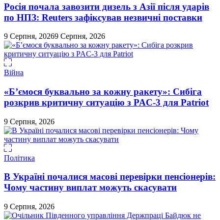
Росія почала завозити дизель з Азії після ударів
по НПЗ: Reuters зафіксував незвичні поставки
9 Серпня, 2026
9 Серпня, 2026
Війна
«Б’ємося буквально за кожну ракету»: Сибіга
розкрив критичну ситуацію з PAC-3 для Patriot
9 Серпня, 2026
Політика
В Україні почалися масові перевірки пенсіонерів:
Чому частину виплат можуть скасувати
9 Серпня, 2026