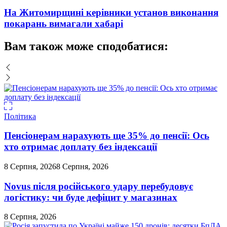
На Житомирщині керівники установ виконання
покарань вимагали хабарі
Вам також може сподобатися:
Політика
Пенсіонерам нарахують ще 35% до пенсії: Ось
хто отримає доплату без індексації
8 Серпня, 2026
8 Серпня, 2026
Novus після російського удару перебудовує
логістику: чи буде дефіцит у магазинах
8 Серпня, 2026