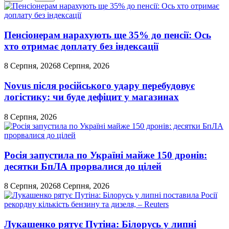
Перемикач
кольорового
режиму
Пенсіонерам нарахують ще 35% до пенсії: Ось
хто отримає доплату без індексації
8 Серпня, 2026
8 Серпня, 2026
Novus після російського удару перебудовує
логістику: чи буде дефіцит у магазинах
8 Серпня, 2026
Росія запустила по Україні майже 150 дронів:
десятки БпЛА прорвалися до цілей
8 Серпня, 2026
8 Серпня, 2026
Лукашенко рятує Путіна: Білорусь у липні