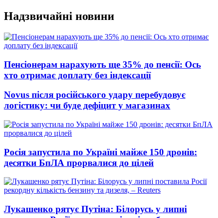
Перейти
Надзвичайні новини
до
вмісту
Пенсіонерам нарахують ще 35% до пенсії: Ось
хто отримає доплату без індексації
Novus після російського удару перебудовує
логістику: чи буде дефіцит у магазинах
Росія запустила по Україні майже 150 дронів:
десятки БпЛА прорвалися до цілей
Лукашенко рятує Путіна: Білорусь у липні