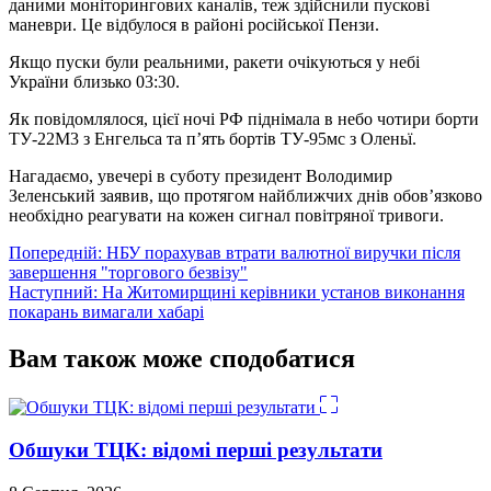
даними моніторингових каналів, теж здійснили пускові
маневри. Це відбулося в районі російської Пензи.
Якщо пуски були реальними, ракети очікуються у небі
України близько 03:30.
Як повідомлялося, цієї ночі РФ піднімала в небо чотири борти
ТУ-22М3 з Енгельса та п’ять бортів ТУ-95мс з Оленьї.
Нагадаємо, увечері в суботу президент Володимир
Зеленський заявив, що протягом найближчих днів обов’язково
необхідно реагувати на кожен сигнал повітряної тривоги.
Навігація
Попередній:
НБУ порахував втрати валютної виручки після
завершення "торгового безвізу"
записів
Наступний:
На Житомирщині керівники установ виконання
покарань вимагали хабарі
Вам також може сподобатися
Обшуки ТЦК: відомі перші результати