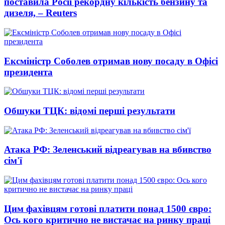
поставила Росії рекордну кількість бензину та
дизеля, – Reuters
Ексміністр Соболев отримав нову посаду в Офісі
президента
Обшуки ТЦК: відомі перші результати
Атака РФ: Зеленський відреагував на вбивство
сім'ї
Цим фахівцям готові платити понад 1500 євро:
Ось кого критично не вистачає на ринку праці