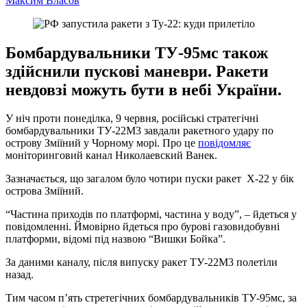
Максим Власов
Бомбардувальники ТУ-95мс також
здійснили пускові маневри. Ракети
невдовзі можуть бути в небі України.
У ніч проти понеділка, 9 червня, російські стратегічні
бомбардувальники ТУ-22М3 завдали ракетного удару по
острову Зміїний у Чорному морі. Про це
повідомляє
моніторинговий канал Николаевский Ванек.
Зазначається, що загалом було чотири пуски ракет Х-22 у бік
острова Зміїний.
“Частина приходів по платформі, частина у воду”, – йдеться у
повідомленні. Ймовірно йдеться про бурові газовидобувні
платформи, відомі під назвою “Вишки Бойка”.
За даними каналу, після випуску ракет ТУ-22М3 полетіли
назад.
Тим часом п’ять стретегічних бомбардувальників ТУ-95мс, за