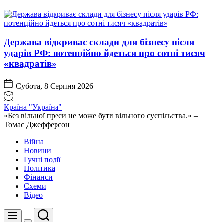
Держава відкриває склади для бізнесу після
ударів РФ: потенційно йдеться про сотні тисяч
«квадратів»
Субота, 8 Серпня 2026
Країна "Україна"
«Без вільної преси не може бути вільного суспільства.» –
Томас Джефферсон
Війна
Новини
Гучні події
Політика
Фінанси
Схеми
Відео
Пошук
Меню