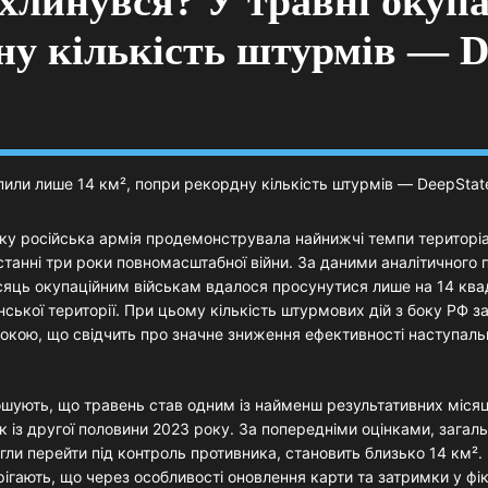
ахлинувся? У травні окуп
ну кількість штурмів — D
оку російська армія продемонструвала найнижчі темпи територі
станні три роки повномасштабної війни. За даними аналітичного 
сяць окупаційним військам вдалося просунутися лише на 14 кв
нської території. При цьому кількість штурмових дій з боку РФ 
окою, що свідчить про значне зниження ефективності наступаль
ошують, що травень став одним із найменш результативних місяц
к із другої половини 2023 року. За попередніми оцінками, загал
огли перейти під контроль противника, становить близько 14 км².
ігають, що через особливості оновлення карти та затримки у фікса