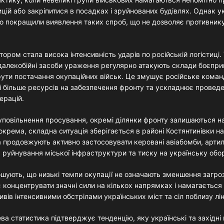
цій або закріпитися в посадках і зруйнованих будівлях. Однак у
но покращили виявлення таких спроб, що не дозволяє противник
ром стала висока інтенсивність ударів по російській логістиці. 
 далекобійні засоби ураження регулярно атакують склади боєпри
ути постачання окупаційних військ. Це змушує російське кома
і більше ресурсів на забезпечення фронту та ускладнює прове
ерацій.
уповільнення просування, окремі ділянки фронту залишаються н
крема, складна ситуація зберігається в районі Костянтинівки на
ка продовжують активно застосовувати керовані авіабомби, артил
я руйнування міської інфраструктури та тиску на українську обо
ошують, що низькі темпи окупації не означають зменшення загро
 концентрувати значні сили на кількох напрямках і намагаєтьс
ивів інтенсивними обстрілами українських міст та сіл поблизу лін
а статистика підтверджує тенденцію, яку українські та західні 