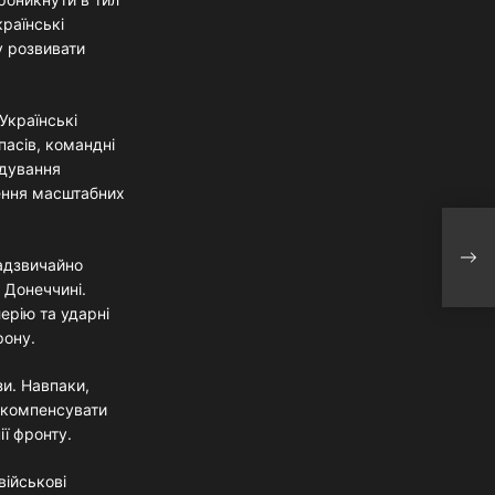
країнські
у розвивати
Українські
пасів, командні
ндування
дення масштабних
Фіна
конс
адзвичайно
«Tel
 Донеччині.
мере
ерію та ударні
рону.
зи. Навпаки,
я компенсувати
ії фронту.
військові