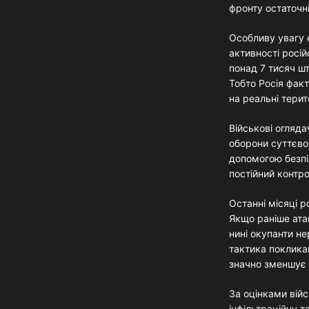
фронту остаточн
Особливу увагу е
активності росій
понад 7 тисяч ш
Тобто Росія факт
на реальні терит
Військові огляд
оборони суттєво
допомогою безпіл
постійний контр
Останні місяці 
Якщо раніше атак
нині окупанти не
тактика покликан
значно зменшує 
За оцінками вій
інфільтраційну т