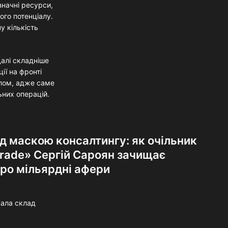
значні ресурси,
ого потенціалу.
у кількість
далі складніше
ії на фронті
алом, адже саме
них операцій.
д маскою консалтингу: як очільник
Trade» Сергій Сароян зачищає
про мільярдні афери