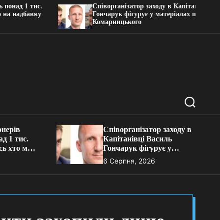
д 1 тис.
Співорганізатор заходу в Капітанівці Василь
надбавку
Гончарук фігурує у матеріалах щодо схем
Комарницького
П
о
ш
онерів
Співорганізатор заходу в
у
д 1 тис.
Капітанівці Василь
к
сь хто має
Гончарук фігурує у
вку та як
матеріалах щодо схем
6 Серпня, 2026
Комарницького