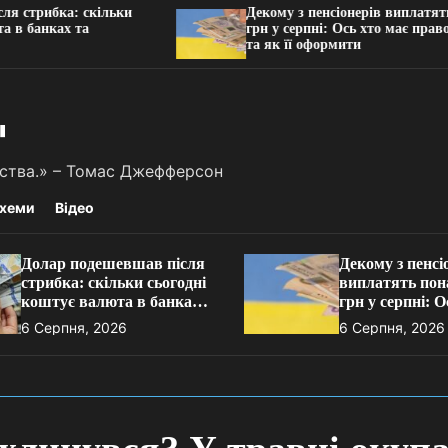
рибка: скільки
Декому з пенсіонерів виплатять пона
анках та
грн у серпні: Ось хто має право на 
та як її оформити
"
льства.» – Томас Джефферсон
хеми
Відео
Долар подешевшав після
Декому з пенсі
стрибка: скільки сьогодні
виплатять пона
коштує валюта в банках
грн у серпні: О
та обмінниках
право на надба
6 Серпня, 2026
6 Серпня, 2026
її оформити