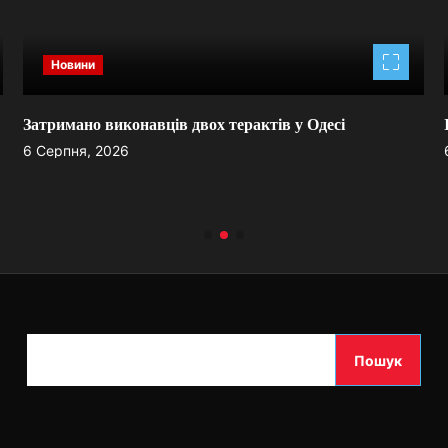
Новини
Затримано виконавців двох терактів у Одесі
6 Серпня, 2026
П
Пошук
о
ш
у
к