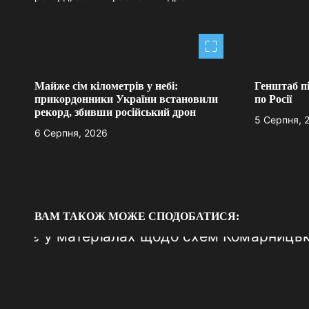
ц
і
я
Майже сім кілометрів у небі:
Генштаб п
прикордонники України встановили
по Росії
з
рекорд, збивши російський дрон
5 Серпня, 
а
6 Серпня, 2026
п
и
с
ВАМ ТАКОЖ МОЖЕ СПОДОБАТИСЯ:
і
в