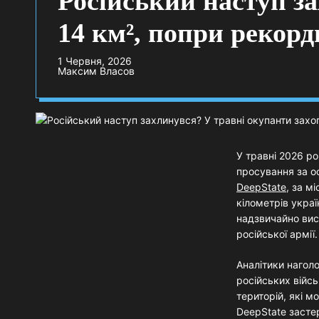
Російський наступ з
14 км², попри рекорд
1 Червня, 2026
Максим Власов
У травні 2026 р
просування за о
DeepState,
за мі
кілометрів украї
надзвичайно вис
російської армії.
Аналітики нагол
російських війсь
територій, які м
DeepState застер