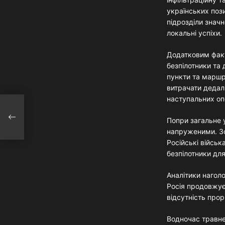
українських пози
підрозділи знач
локальні успіхи.
Додатковим факто
безпілотники та
пункти та маршр
витрачати дедал
наступальних оп
ви
Попри загальне 
 час
напруженими. Зо
Російські війсь
безпілотники дл
Аналітики нагол
Росія продовжує
відсутність прор
Водночас травнев