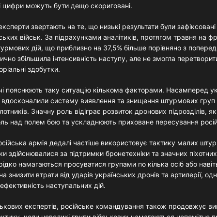
і цифри можуть бути дещо скориговані.
ксперти звертають на те, що низькі результати були зафіксовані 
ських військ. За підрахунками аналітиків, протягом травня на фр
турмових дій, що приблизно на 37,5% більше порівняно з попере
ично збільшила інтенсивність наступу, але не змогла перетворити
оріальні здобутки.
ачі пояснюють таку ситуацію кількома факторами. Насамперед ук
 вдосконалили систему виявлення та знищення штурмових груп 
отників. Значну роль відіграє розвиток дронових підрозділів, я
оль над полем бою та ускладнюють приховане пересування росій
російська армія дедалі частіше використовує тактику малих шту
и здійснювалися за підтримки бронетехніки та значних піхотних 
рідко намагаються просуватися групами по кілька осіб або навіт
а знизити втрати від ударів українських дронів та артилерії, од
ефективність наступальних дій.
ськових експертів, російське командування також продовжує в
актику, коли невеликі групи військових намагаються непомітно п