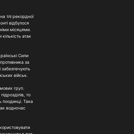
на тлі рекордної
онті відбулося
дніми місяцями.
 кількість атак
раїнські Сили
противника за
кі забезпечують
ських військ.
рмових груп.
підрозділів, то
ь поодинці. Така
нак водночас
икористовувати
роникнути в тил