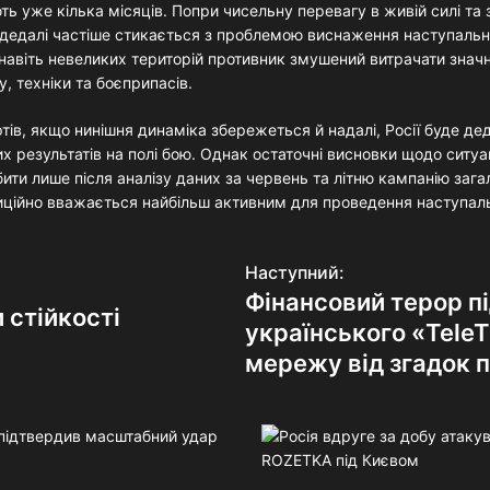
ть уже кілька місяців. Попри чисельну перевагу в живій силі та 
 дедалі частіше стикається з проблемою виснаження наступальн
навіть невеликих територій противник змушений витрачати значн
, техніки та боєприпасів.
тів, якщо нинішня динаміка збережеться й надалі, Росії буде де
х результатів на полі бою. Однак остаточні висновки щодо ситуац
ити лише після аналізу даних за червень та літню кампанію заг
иційно вважається найбільш активним для проведення наступаль
Наступний:
Фінансовий терор пі
 стійкості
українського «Tele
мережу від згадок 