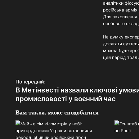
аналітики фіксую
російська армія
Для захоплення 
особового складу
На думку експер
досягати суттєви
можна буде зроб
цей період трад
Н
Попередній:
В Метінвесті назвали ключові умови
а
промисловості у воєнний час
в
Вам також може сподобатися
і
г
а