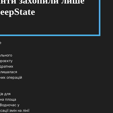
анти захопили лише
eepState
ального
проєкту
адратних
залишалася
них операцій
ів для
ьна площа
 Водночас у
ції змін на лінії